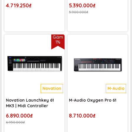
4.719.250₫
5.390.000₫
5.900.000₫
Giảm
1%
Novation
M-Audio
Novation Launchkey 61
M-Audio Oxygen Pro 61
MK3 | Midi Controller
6.890.000₫
8.710.000₫
6.950.000₫