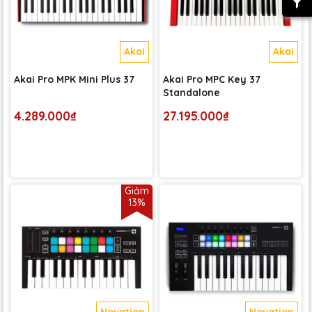
Akai
Akai
Akai Pro MPK Mini Plus 37
Akai Pro MPC Key 37
Standalone
4.289.000₫
27.195.000₫
Giảm
13%
Novation
Novation