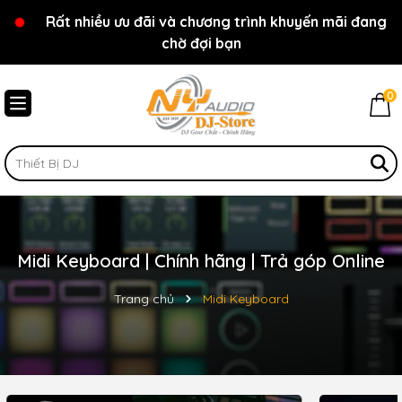
Rất nhiều ưu đãi và chương trình khuyến mãi đang
Chào mừng bạn đến với cửa hàng NY Audio - DJ
chờ đợi bạn
Store
0
Midi Keyboard | Chính hãng | Trả góp Online
Trang chủ
Midi Keyboard