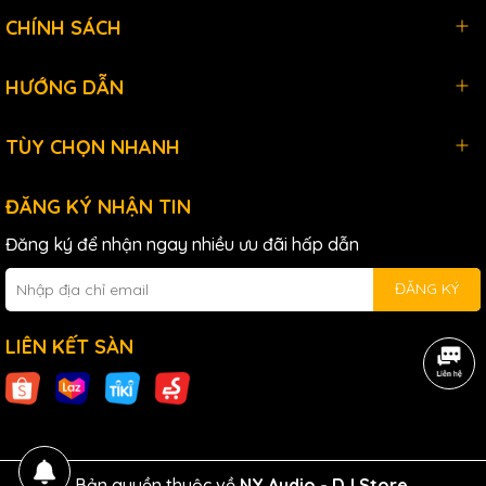
CHÍNH SÁCH
HƯỚNG DẪN
TÙY CHỌN NHANH
ĐĂNG KÝ NHẬN TIN
Đăng ký để nhận ngay nhiều ưu đãi hấp dẫn
ĐĂNG KÝ
LIÊN KẾT SÀN
Bản quyền thuộc về
NY Audio - DJ Store
.