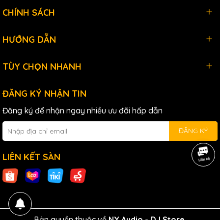
CHÍNH SÁCH
HƯỚNG DẪN
TÙY CHỌN NHANH
ĐĂNG KÝ NHẬN TIN
Đăng ký để nhận ngay nhiều ưu đãi hấp dẫn
ĐĂNG KÝ
LIÊN KẾT SÀN
Bản quyền thuộc về
NY Audio - DJ Store
.