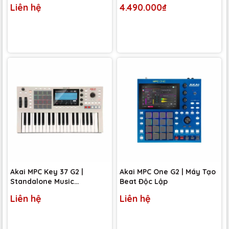
Nối Đa Thiết Bị PC (iOS &
Máy Tính & Điện Thoại (IOS
Liên hệ
4.490.000₫
Android)
& Androi)
Akai MPC Key 37 G2 |
Akai MPC One G2 | Máy Tạo
Standalone Music
Beat Độc Lập
Production Keyboard
Liên hệ
Liên hệ