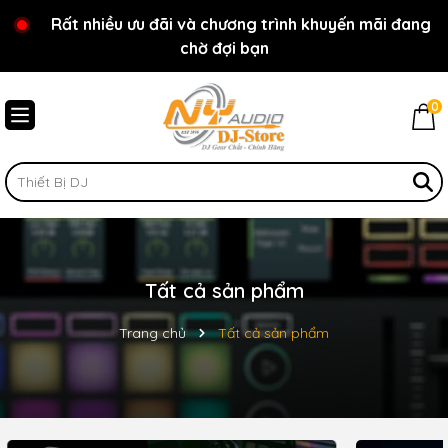
Rất nhiều ưu đãi và chương trình khuyến mãi đang
Chào mừng bạn đến với cửa hàng NY Audio - DJ
chờ đợi bạn
Store
0
Tất cả sản phẩm
Trang chủ
Tất cả sản phẩm