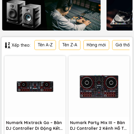
Tên A-Z
Tên Z-A
Hàng mới
Giá thấp
Xếp theo:
Numark Mixtrack Go – Bàn
Numark Party Mix III – Bàn
DJ Controller Di Động Kết
DJ Controller 2 Kênh Hỗ Trợ