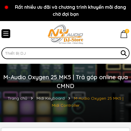
Rất nhiều ưu đãi và chương trình khuyến mãi đang
Chào mừng bạn đến với cửa hàng NY Audio - DJ
chờ đợi bạn
Store
0
M-Audio Oxygen 25 MK5 | Trả góp online qua
CMND
Trang chủ
Midi Keyboard
M-Audio Oxygen 25 MK5 |
Midi Controller