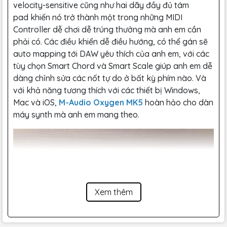
velocity-sensitive cũng như hai dãy đầy đủ tám
pad khiến nó trở thành một trong những MIDI
Controller dễ chơi dễ trúng thưởng mà anh em cần
phải có. Các điều khiển dễ điều hướng, có thể gán sẽ
auto mapping tới DAW yêu thích của anh em, với các
tùy chọn Smart Chord và Smart Scale giúp anh em dễ
dàng chỉnh sửa các nốt tự do ở bất kỳ phím nào. Và
với khả năng tương thích với các thiết bị Windows,
Mac và iOS,
M-Audio Oxygen MK5
hoàn hảo cho dàn
máy synth mà anh em mang theo.
Xem thêm