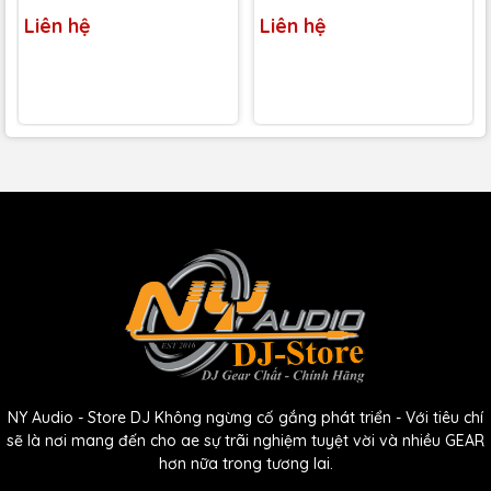
Liên hệ
Liên hệ
Thực tế hiện nay thì càng ngày càng có nhiều anh
em sử dụng iOS như một phần không thể thiếu
trong quá trình sáng tạo của mình. Chỉ cần sử
dụng Apple Camera Connection Kit là anh em đã có
thể kết nối với bất kỳ thiết bị iOS nào và sử
dụng Oxygen MK5 để điều khiển các ứng dụng nhạc
cụ ảo và ghi nhiều bản nhạc. Điều đó khiến nó trở
nên phù hợp một cách tự nhiên với dàn âm nhạc di
động, cho dù anh em đang tạo nhạc điện tử tại
NY Audio - Store DJ Không ngừng cố gắng phát triển - Với tiêu chí
phòng hay quẩy skill với các ứng dụng nhạc cụ ảo
sẽ là nơi mang đến cho ae sự trãi nghiệm tuyệt vời và nhiều GEAR
hơn nữa trong tương lai.
yêu thích trên sân khấu.