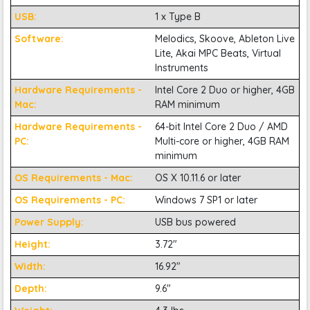
USB:
1 x Type B
Software:
Melodics, Skoove, Ableton Live
Lite, Akai MPC Beats, Virtual
Instruments
Hardware Requirements -
Intel Core 2 Duo or higher, 4GB
Mac:
RAM minimum
Tính năng auto mapping sẽ tự động gán các điều
khiển slider, encoder, và transport cho các tham số
Hardware Requirements -
64-bit Intel Core 2 Duo / AMD
như track volumes, pans values, và các chức năng
PC:
Multi-core or higher, 4GB RAM
phổ biến khác. Nếu anh em chơi hệ DAW tiêu chuẩn
minimum
như Pro Tools, Reason hoặc Cubase thì thực sự không
OS Requirements - Mac:
OS X 10.11.6 or later
cần thiết lập. Ngoài ra,
M-Audio Oxygen 25 MK5
OS Requirements - PC:
Windows 7 SP1 or later
MIDI Controller
bao gồm các cài đặt trước được tích
hợp sẵn tại nhà máy hỗ trợ các nhạc cụ ảo phổ biến,
Power Supply:
USB bus powered
do đó, anh em sẽ hiếm khi cần phải vạch ra một thứ
Height:
3.72"
theo cách thủ công.
Width:
16.92"
Depth:
9.6"