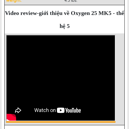
Weight:
4.3 lbs.
Video review-giới thiệu về Oxygen 25 MK5 - thế
hệ 5
Đàn Midi
M-Audio Oxygen MK5
được trang bị các
tính năng thông minh gói gọn mọi thứ anh em cần để
biến âm nhạc thành một gói mạnh mẽ. Không cần
phải sa lầy vào lý thuyết âm nhạc phiền phức vì con
hàng này được trang bị bị sẵn chế độ Smart Chord
cho phép anh em chơi các giọng hợp âm tăng cường
hoặc tùy chỉnh phức tạp và chế độ Smart Scale để
loại bỏ các nốt không chính xác cho các bản solo trở
nên ảo diệu. Ngoài ra, trên bo mạch còn
có Arpeggiator với type, octave, gate và