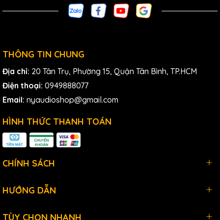
II.Các tính năng chính của Oxygen 25
THÔNG TIN CHUNG
MK5:
Địa chỉ:
20 Tân Trụ, Phường 15, Quận Tân Bình, TP.HCM
25 full-size, synth-action, velocity-sensitive, keys
Điện thoại:
0949888077
và pitch và mod wheels để dễ chơi
Email:
nyaudioshop@gmail.com
Được trang bị các velocity-sensitive pads, các nút
HÌNH THỨC THANH TOÁN
bấm có thể gán và các điều khiển thực hành tuyệt vời
khác
Tự động hóa việc transport và control khác cho các
CHÍNH SÁCH
DAW phổ biến và các công cụ ảo
Chế độ Smart Chord cho phépchơi các giọng hợp âm
HƯỚNG DẪN
tăng cường hoặc tùy chỉnh phức tạp
TÙY CHỌN NHANH
Chế độ Smart Scale giúp loại bỏ các nốt sai, để thể