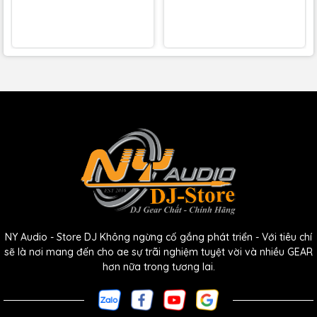
Kết nối USB-MIDI và cổng MIDI 5 chân để điều khiển thiết
bị bên ngoài.
Bố cục trực quan có màn hình OLED để điều khiển nhanh các
chỉnh sửa.
Bao gồm phần mềm biên tập MIDI và một gói sản xuất phần
mềm hoàn chỉnh.
3 DAW bao gồm: Pro Tools, MPC Beats và Ableton Live
Lite.
Có gói plug-in công cụ ảo.
NY Audio - Store DJ Không ngừng cố gắng phát triển - Với tiêu chí
Hỗ trợ bus USB.
sẽ là nơi mang đến cho ae sự trãi nghiệm tuyệt vời và nhiều GEAR
hơn nữa trong tương lai.