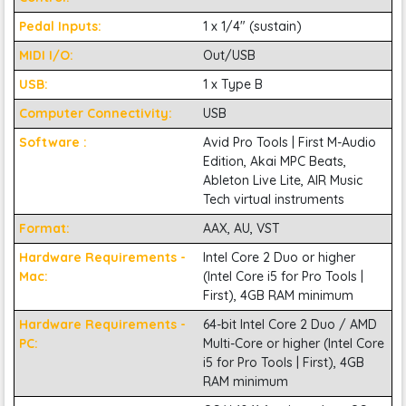
Pedal Inputs:
1 x 1/4" (sustain)
MIDI I/O:
Out/USB
USB:
1 x Type B
Computer Connectivity:
USB
Đơn giản và hiệu quả là những tiêu chí mà
M-Audio
Software :
Avid Pro Tools | First M-Audio
Edition, Akai MPC Beats,
Midi Oxygen 61 Pro
hướng đến. Đồng râm ta sẽ không cần
Ableton Live Lite, AIR Music
Tech virtual instruments
phải lo về các lý thuyết phiền phức. Chế độ Oxygen Pro’s
Format:
AAX, AU, VST
Smart Chord cho phép bạn chơi các giọng hợp âm tùy chỉnh
Hardware Requirements -
Intel Core 2 Duo or higher
Mac:
(Intel Core i5 for Pro Tools |
hoặc âm sắc nâng cao, trong khi chế độ Smart Scale sẽ loại bỏ
First), 4GB RAM minimum
các nốt không chính xác
Hardware Requirements -
64-bit Intel Core 2 Duo / AMD
PC:
Multi-Core or higher (Intel Core
i5 for Pro Tools | First), 4GB
RAM minimum