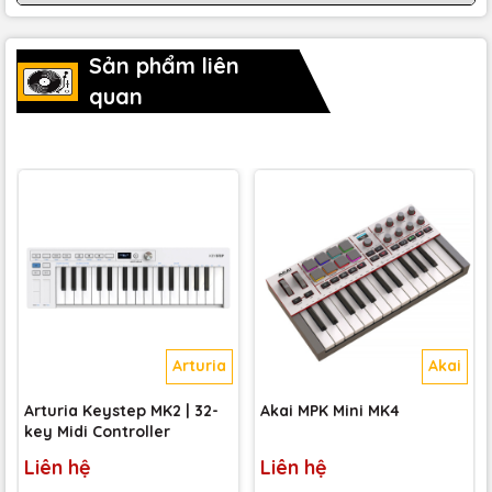
9 fader để kiểm soát các cấp độ và hoàn thiện hỗn hợp cuối
cùng của bro.
Sản phẩm liên
quan
8 nút và nút có thể gán để điều khiển các plug-in thiết bị ảo.
Các nút đặt trước và DAW cho các điều khiển auto-mapped
DAW.
Chế độ Smart Chord cho phép bạn phát âm thanh tăng âm
phức tạp hoặc hợp âm tùy chỉnh.
Chế độ Smart Scale giúp loại bỏ các nốt nhạc không chính
xác.
Arturia
Akai
Arpeggiator đầy đủ tính năng với các điều khiển Type,
Octave, Gate và Swing.
Arturia Keystep MK2 | 32-
Akai MPK Mini MK4
key Midi Controller
Bánh xe chỉnh sửa và uốn cong mũi nhọn tiện lợi.
Liên hệ
Liên hệ
1/4-inch sustain pedal input.