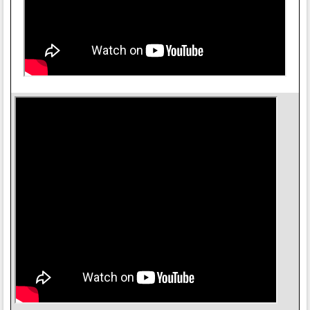
II.Các tính năng chính Của Oxygen 61 Pro
61 phím nhạy cảm với vận tốc, bán trọng lượng với cảm ứng
sau và vùng có thể gán.
16 tấm nền RGB có đèn nền, có thể gán, nhạy cảm với tốc độ
với tính năng Note Repeat.