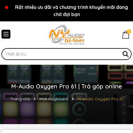
Rất nhiều ưu đãi và chương trình khuyến mãi đang
Chào mừng bạn đến với cửa hàng NY Audio - DJ
chờ đợi bạn
Store
0
M-Audio Oxygen Pro 61 | Trả góp online
Trang chủ
Midi Keyboard
M-Audio Oxygen Pro 61