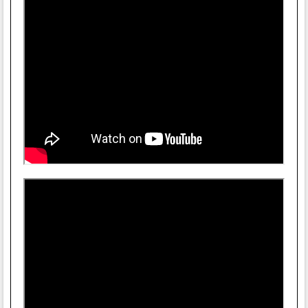
Các Plug-in bao gồm
Hybrid 3 (bộ tổng hợp đa dao động),Velvet, Mini Grand
(piano acoustic), Vacuum * (analog synth), Boom * (vintage
drum machine), DB-33 * (classic organ), * Pro Tools license
only.
Các MPC mở rộng đi kèm
MPC Beats Producer Kits, F9 Instruments Beats
Edition, Laniakea Sounds, MSX Audio, ADSR, MVP Urban
Roulette Beats Edition, Cr2 Deep House Beats Edition.