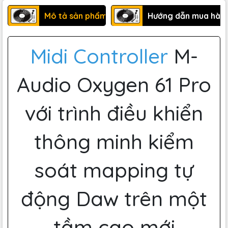
Mô tả sản phẩm
Hướng dẫn mua hàn
Midi Controller
M-
Audio Oxygen 61 Pro
với trình điều khiển
thông minh kiểm
soát mapping tự
động Daw trên một
tầm cao mới