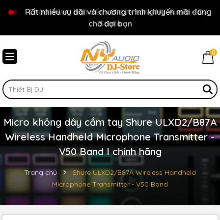
Rất nhiều ưu đãi và chương trình khuyến mãi đang
Chào mừng bạn đến với cửa hàng NY Audio - DJ
chờ đợi bạn
Store
0
Micro không dây cầm tay Shure ULXD2/B87A
Wireless Handheld Microphone Transmitter -
V50 Band l chính hãng
Trang chủ
Shure ULXD2/B87A Wireless Handheld
Microphone Transmitter - V50 Band