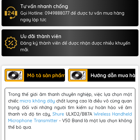
Tư vấn nhanh chống
Gọi Hotline: 0949888077 để được tư vấn mua hàng
ngay lập tức
Ưu đãi thành viên
Đăng ký thành viên để được nhận được nhiều khuyến
mãi.
Mô tả sản phẩm
Hướng dẫn mua hàn
Trong thế giới âm thanh chuyên nghiệp, việc lựa chọn một
chiếc
micro không dây
chất lượng cao là điều vô cùng quan
trọng. Đối với những người tìm kiếm sự hoàn hảo về âm
thanh và độ tin cậy,
Shure
ULXD2/B87A
Wireless Handheld
Microphone Transmitter
- V50 Band là một lựa chọn không
thể bỏ qua.