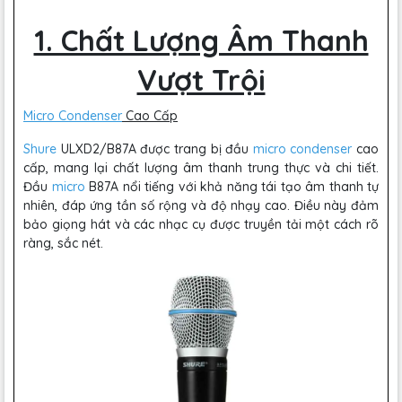
1. Chất Lượng Âm Thanh
Vượt Trội
Micro Condenser
Cao Cấp
Shure
ULXD2/B87A được trang bị đầu
micro condenser
cao
cấp, mang lại chất lượng âm thanh trung thực và chi tiết.
Đầu
micro
B87A nổi tiếng với khả năng tái tạo âm thanh tự
nhiên, đáp ứng tần số rộng và độ nhạy cao. Điều này đảm
bảo giọng hát và các nhạc cụ được truyền tải một cách rõ
ràng, sắc nét.