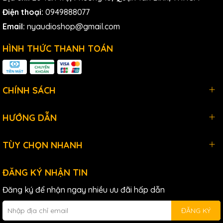
Bền Bỉ
Điện thoại:
0949888077
Email:
nyaudioshop@gmail.com
Vật Liệu Chất Lượng Cao
HÌNH THỨC THANH TOÁN
Shure
ULXD2/B87A được làm từ vật liệu chất lượng cao,
mang lại độ bền và độ tin cậy cao. Vỏ ngoài bằng kim loại
chắc chắn giúp bảo vệ
micro
khỏi các tác động bên ngoài,
đảm bảo hoạt động bền bỉ trong môi trường khắc nghiệt.
CHÍNH SÁCH
HƯỚNG DẪN
TÙY CHỌN NHANH
ĐĂNG KÝ NHẬN TIN
Đăng ký để nhận ngay nhiều ưu đãi hấp dẫn
ĐĂNG KÝ