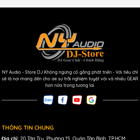
Công Nghệ True
Digital
Diversity
NY Audio - Store DJ Không ngừng cố gắng phát triển - Với tiêu chí
sẽ là nơi mang đến cho ae sự trãi nghiệm tuyệt vời và nhiều GEAR
Công nghệ True
Digital
Diversity
giúp
Shure
ULXD2/B87A tự
hơn nữa trong tương lai.
động chuyển đổi giữa các tín hiệu mạnh nhất từ hai ăng-
ten, đảm bảo tín hiệu không bị gián đoạn. Điều này giảm
thiểu hiện tượng nhiễu sóng và mất tín hiệu, mang lại trải
nghiệm âm thanh liền mạch.
THÔNG TIN CHUNG
3. Thiết Kế Chuyên Nghiệp và
Địa chỉ:
20 Tân Trụ, Phường 15, Quận Tân Bình, TP.HCM