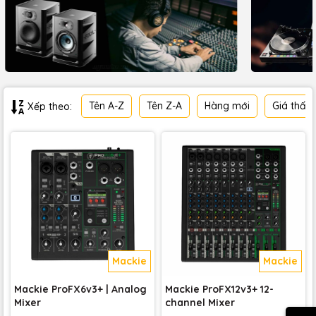
Tên A-Z
Tên Z-A
Hàng mới
Giá thấp
Xếp theo:
Mackie
Mackie
Mackie ProFX6v3+ | Analog
Mackie ProFX12v3+ 12-
Mixer
channel Mixer