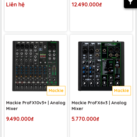
Liên hệ
12.490.000₫
Mackie
Mackie
Mackie ProFX10v3+ | Analog
Mackie ProFX6v3 | Analog
Mixer
Mixer
9.490.000₫
5.770.000₫