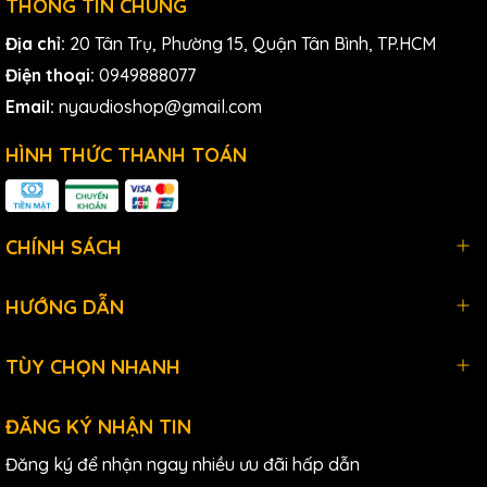
THÔNG TIN CHUNG
Địa chỉ:
20 Tân Trụ, Phường 15, Quận Tân Bình, TP.HCM
Điện thoại:
0949888077
Email:
nyaudioshop@gmail.com
HÌNH THỨC THANH TOÁN
CHÍNH SÁCH
HƯỚNG DẪN
TÙY CHỌN NHANH
ĐĂNG KÝ NHẬN TIN
Đăng ký để nhận ngay nhiều ưu đãi hấp dẫn