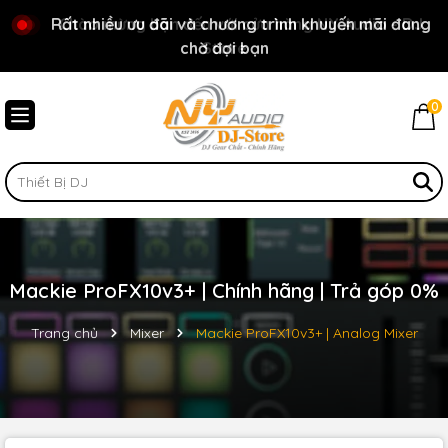
Rất nhiều ưu đãi và chương trình khuyến mãi đang
Chào mừng bạn đến với cửa hàng NY Audio - DJ
chờ đợi bạn
Store
0
Mackie ProFX10v3+ | Chính hãng | Trả góp 0%
Trang chủ
Mixer
Mackie ProFX10v3+ | Analog Mixer