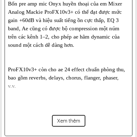
Bốn pre amp mic Onyx huyền thoại của em Mixer
Analog Mackie ProFX10v3+ có thể đạt được mức
gain +60dB và hiệu suất tiếng ồn cực thấp, EQ 3
band, Ae cũng có được bộ compression một núm
trên các kênh 1–2, cho phép ae hãm dynamic của
sound một cách dễ dàng hơn.
ProFX10v3+ còn cho ae 24 effect chuẩn phòng thu,
bao gồm reverbs, delays, chorus, flanger, phaser,
v.v.
ProFX10v3+ nổi bật khi có thể sử dụng như audio
interface USB-C 2 đầu vào/4 đầu ra tích hợp. Ae
Xem thêm
nhận được ba chế độ record: Standard, Loopback và
Interface. Standard cho phép ae record lại bản phối