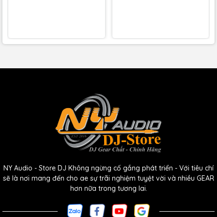
suất tiếng ồn cực thấp
EQ 3 band trên tất cả các kênh; compression bằng 1
một nút trên các kênh 1–2
công tắc hi-Z cung cấp công cụ DI-ing dễ dàng
Filter tần số thấp 100Hz và phantom power +48V
trên mỗi kênh mic
Đầu vào âm thanh stereo 1/8 inch trên kênh 9/10
Công cụ effect GigFX+ có độ phân giải cao mang lại
24 effect chất lượng studio
NY Audio - Store DJ Không ngừng cố gắng phát triển - Với tiêu chí
Màn hình LCD đủ màu cho phép chỉnh sửa và lưu
sẽ là nơi mang đến cho ae sự trãi nghiệm tuyệt vời và nhiều GEAR
các cài đặt trước một cách nhanh chóng
hơn nữa trong tương lai.
Audio interface USB-C 2 in/4 out tích hợp giúp