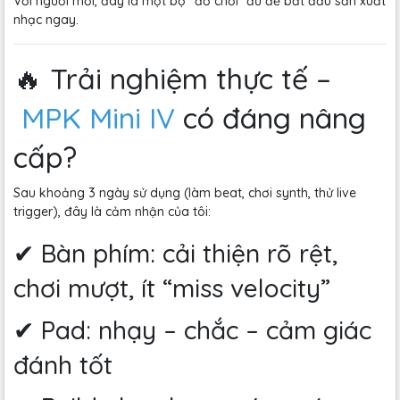
Với người mới, đây là một bộ “đồ chơi” đủ để bắt đầu sản xuất
nhạc ngay.
🔥 Trải nghiệm thực tế –
MPK Mini IV
có đáng nâng
cấp?
Sau khoảng 3 ngày sử dụng (làm beat, chơi synth, thử live
trigger), đây là cảm nhận của tôi:
✔ Bàn phím: cải thiện rõ rệt,
chơi mượt, ít “miss velocity”
✔ Pad: nhạy – chắc – cảm giác
đánh tốt