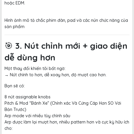
hoặc EDM.
Hình ảnh mô tả chắc phim đàn, pad và các nún chức năng của
sản phẩm
🎯
3. Nút chỉnh mới + giao diện
dễ dùng hơn
Một thay đổi khiến tôi bất ngờ:
→ Nút chỉnh to hơn, dễ xoay hơn, độ mượt cao hơn.
Bạn sẽ có:
8 nút assignable knobs
Pitch & Mod “Bánh Xe” (Chính xác Và Cứng Cáp Hơn SO Với
Bản Trước)
Arp mode với nhiều tùy chỉnh sâu
Arp được làm lại mượt hơn, nhiều pattern hơn và cực kỳ hữu ích
cho: