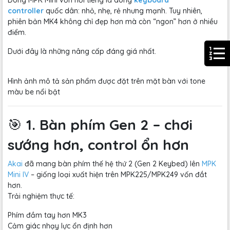
Dòng MPK Mini vốn nổi tiếng là dòng
keyboard
controller
quốc dân: nhỏ, nhẹ, rẻ nhưng mạnh. Tuy nhiên,
phiên bản MK4 không chỉ đẹp hơn mà còn “ngon” hơn ở nhiều
điểm.
Dưới đây là những nâng cấp đáng giá nhất.
Hình ảnh mô tả sản phẩm được đặt trên mặt bàn với tone
màu be nổi bật
🎯
1. Bàn phím Gen 2 – chơi
sướng hơn, control ổn hơn
Akai
đã mang bàn phím thế hệ thứ 2 (Gen 2 Keybed) lên
MPK
Mini IV
– giống loại xuất hiện trên MPK225/MPK249 vốn đắt
hơn.
Trải nghiệm thực tế:
Phím đầm tay hơn MK3
Cảm giác nhạy lực ổn định hơn