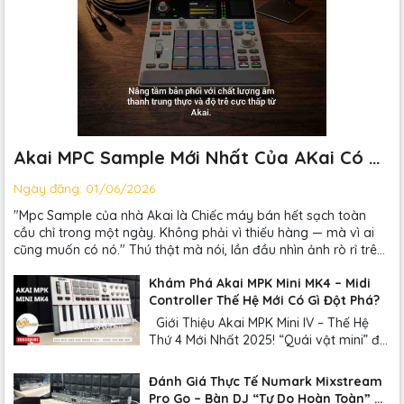
Akai MPC Sample Mới Nhất Của AKai Có Gì
Hot?
Ngày đăng:
01/06/2026
"Mpc Sample của nhà Akai là Chiếc máy bán hết sạch toàn
cầu chỉ trong một ngày. Không phải vì thiếu hàng — mà vì ai
cũng muốn có nó." Thú thật mà nói, lần đầu nhìn ảnh rò rỉ trên
Reddit, mình cứ tưởng ai đó photoshop chơi. Cái máy...
Khám Phá Akai MPK Mini MK4 – Midi
Controller Thế Hệ Mới Có Gì Đột Phá?
Giới Thiệu Akai MPK Mini IV – Thế Hệ
Thứ 4 Mới Nhất 2025! “Quái vật mini” đời
thứ 4: Nâng cấp nhỏ gọn nhưng sức
mạnh vượt tầm! Nếu phải chọn một
Đánh Giá Thực Tế Numark Mixstream
chiếc midi controller “đáng tiền nhất
Pro Go – Bàn DJ “Tự Do Hoàn Toàn” Có