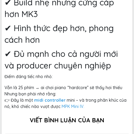
✔ Build nhẹ nhưng cứng cáp
hơn MK3
✔ Hình thức đẹp hơn, phong
cách hơn
✔ Đủ mạnh cho cả người mới
và producer chuyên nghiệp
Điểm đáng tiếc nho nhỏ:
Vẫn là 25 phím → ai chơi piano “hardcore” sẽ thấy hơi thiếu
Nhưng bạn phải nhớ rằng:
👉 Đây là một
midi controller
mini – và trong phân khúc của
nó, khó chiếc nào vượt được
MPK Mini IV.
VIẾT BÌNH LUẬN CỦA BẠN