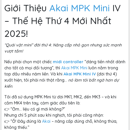
Giới Thiệu
Akai MPK Mini
IV
– Thế Hệ Thứ 4 Mới Nhất
2025!
“Quái vật mini” đời thứ 4: Nâng cấp nhỏ gọn nhưng sức mạnh
vượt tầm!
Nếu phải chọn một chiếc
midi controller
“đáng tiền nhất dành
cho tất cả mọi đối tượng”, thì
Akai MPK Mini
luôn nằm trong
top đầu nhiều năm liền. Và khi
Akai MPK Mini IV
(đời thứ 4)
xuất hiện, tôi phải nói thật rằng…
nó làm tôi bất ngờ hơn dự
kiến
.
Tôi đã sử dụng MPK Mini từ đời MK1, MK2, đến MK3 – và khi
cầm MK4 trên tay, cảm giác đầu tiên là:
👉 “Ờm… liệu có gì mới không?”
Nhưng chỉ 5 phút sau khi nghịch, tôi phải công nhận:
👉 “Ồ! Đây đúng là
Akai
– nâng cấp đúng chỗ, không thừa,
không thiếu.”