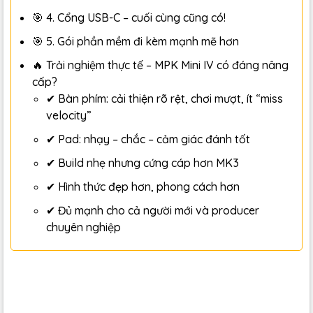
🎯 4. Cổng USB-C – cuối cùng cũng có!
🎯 5. Gói phần mềm đi kèm mạnh mẽ hơn
🔥 Trải nghiệm thực tế – MPK Mini IV có đáng nâng
cấp?
✔ Bàn phím: cải thiện rõ rệt, chơi mượt, ít “miss
velocity”
✔ Pad: nhạy – chắc – cảm giác đánh tốt
✔ Build nhẹ nhưng cứng cáp hơn MK3
✔ Hình thức đẹp hơn, phong cách hơn
✔ Đủ mạnh cho cả người mới và producer
chuyên nghiệp