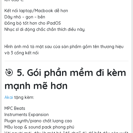
Kết nối laptop/Macbook dễ hơn
Dây nhỏ – gọn – bền
Đồng bộ tốt hơn cho iPadOS
Nhạc sĩ di động chắc chắn thích điều này.
HÌnh ảnh mô tả mặt sau của sản phẩm gồm tên thương hiệu
và 3 cổng kết nối
🎯
5. Gói phần mềm đi kèm
mạnh mẽ hơn
Akai
tặng kèm:
MPC Beats
Instruments Expansion
Plugin synth/piano chất lượng cao
Mẫu loop & sound pack phong phú