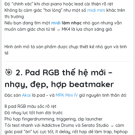
Độ “chính xác” khi chơi piano hoặc lead cải thiện rõ rệt
Không bị cảm giác “hơi lỏng” như một số
midi mini
khác trên
thị trường
Nếu bạn đang tìm một
midi
làm nhạc
nhỏ gọn nhưng vẫn
muốn cảm giác chơi tử tế → MK4 là lựa chọn sáng giá.
Hình ảnh mô tả sản phẩm được chụp thiết kế nhỏ gọn và tinh
tế
🎯
2. Pad RGB thế hệ mới –
nhạy, đẹp, hợp beatmaker
Đặc sản
Akai
là pad – và
MPK Mini IV
giữ nguyên tinh thần đó:
8 pad RGB màu sắc rõ rệt
Độ nhạy lực tốt hơn đời trước
Phù hợp fingerdrumming, triggering, clip launcher
Tôi test nhanh với Addictive Drums và Serato Studio → cảm
giác pad “ăn” lực cực tốt, ít delay, rất hợp để làm trap, hiphop