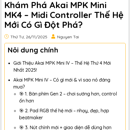
Khám Phá Akai MPK Mini
MK4 – Midi Controller Thế Hệ
Mới Có Gì Đột Phá?
Thứ Tư, 26/11/2025
Nguyen Tai
Nôi dung chính
Giới Thiệu Akai MPK Mini IV – Thế Hệ Thứ 4 Mới
Nhất 2025!
Akai MPK Mini IV – Có gì mới & vì sao nó đáng
mua?
🎯 1. Bàn phím Gen 2 – chơi sướng hơn, control
ổn hơn
🎯 2. Pad RGB thế hệ mới – nhạy, đẹp, hợp
beatmaker
🎯 3. Nút chỉnh mới + giao diện dễ dùng hơn