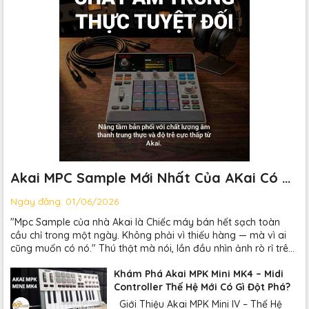
Akai MPC Sample Mới Nhất Của AKai Có Gì
Hot?
Ngày đăng:
01/06/2026
"Mpc Sample của nhà Akai là Chiếc máy bán hết sạch toàn
cầu chỉ trong một ngày. Không phải vì thiếu hàng — mà vì ai
cũng muốn có nó." Thú thật mà nói, lần đầu nhìn ảnh rò rỉ trên
Reddit, mình cứ tưởng ai đó photoshop chơi. Cái máy...
Khám Phá Akai MPK Mini MK4 – Midi
Controller Thế Hệ Mới Có Gì Đột Phá?
Giới Thiệu Akai MPK Mini IV – Thế Hệ