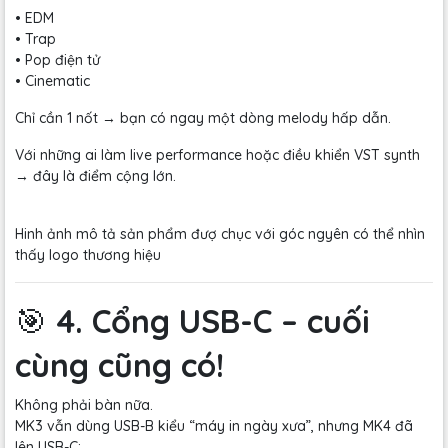
• EDM
• Trap
• Pop điện tử
• Cinematic
Chỉ cần 1 nốt → bạn có ngay một dòng melody hấp dẫn.
Với những ai làm live performance hoặc điều khiển VST synth
→ đây là điểm cộng lớn.
Hinh ảnh mô tả sản phẩm đượ chục với góc ngyên có thể nhìn
thấy logo thương hiệu
🎯
4. Cổng USB-C – cuối
cùng cũng có!
Không phải bàn nữa.
MK3 vẫn dùng USB-B kiểu “máy in ngày xưa”, nhưng MK4 đã
lên USB-C: