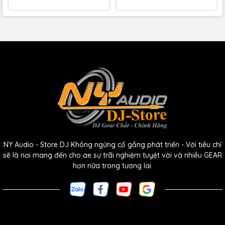
NY Audio - Store DJ Không ngừng cố gắng phát triển - Với tiêu chí
sẽ là nơi mang đến cho ae sự trãi nghiệm tuyệt vời và nhiều GEAR
hơn nữa trong tương lai.
IN-8 2nd Wave của Kali Audio là loa phòng thu ba chiều sử
dụng kiến ​​trúc đồng trục cho loa tầm trung và loa tweeter. Phía
trên loa trầm 8 inch" để tái tạo âm trầm là một loa tầm trung 4