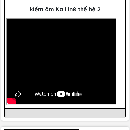
kiểm âm Kali in8 thế hệ 2
Loa kiểm âm phòng thu IN-8 V2
cung cấp khả năng
tái tạo âm thanh cực kỳ trong suốt, cho phép anh em
nghe được từng chi tiết trong bản phối của mình. Điều
này bắt đầu với một đáp ứng tần số đặc biệt chính
xác. Cuộn dây âm thanh hai lớp, đường kính lớn của
nó thể hiện âm thanh trong trẻo với độ méo tiếng
không đáng kể, thấp hơn hoàn toàn 6dB so với phần
còn lại ở trong tầm giá.