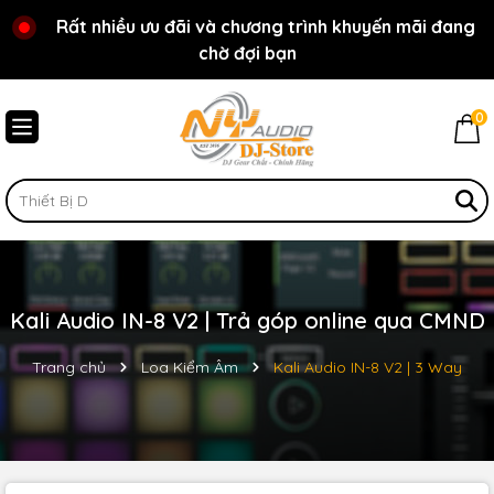
Rất nhiều ưu đãi và chương trình khuyến mãi đang
Chào mừng bạn đến với cửa hàng NY Audio - DJ
chờ đợi bạn
Store
0
Kali Audio IN-8 V2 | Trả góp online qua CMND
Trang chủ
Loa Kiểm Âm
Kali Audio IN-8 V2 | 3 Way