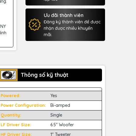
àng.
Ưu đãi thành viên
Đăng ký thành viên để được
 NY
nhận được nhiều khuyến
Minh
mãi.
Thông số kỹ thuật
Powered:
Yes
Power Configuration:
Bi-amped
Quantity:
Single
LF Driver Size:
6.5" Woofer
HF Driver Size:
1" Tweeter