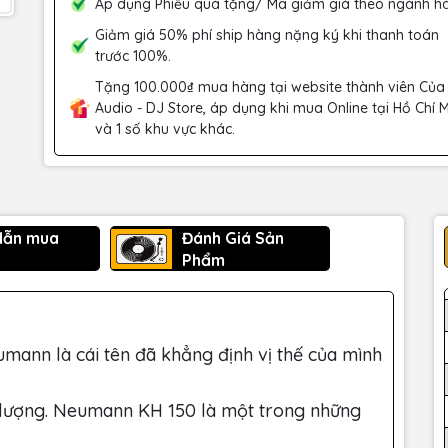
Áp dụng Phiếu quà tặng/ Mã giảm giá theo ngành h
Giảm giá 50% phí ship hàng nặng ký khi thanh toán
trước 100%.
Tặng 100.000₫ mua hàng tại website thành viên Của
Audio - DJ Store, áp dụng khi mua Online tại Hồ Chí 
và 1 số khu vực khác.
dẫn mua
Đánh Giá Sản
Phẩm
mann là cái tên đã khẳng định vị thế của mình
lượng. Neumann KH 150 là một trong những