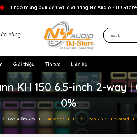
Rất nhiều ưu đãi và chương trình khuyến mãi đang chờ đợi
Chào mừng bạn đến với cửa hàng NY Audio - DJ Store
cửa hàng
m
Giới thiệu
Tin tức
Liên hệ
 KH 150 6.5-inch 2-way | 
0%
Loa Kiểm Âm
Neumann KH 150 6.5-inch 2-way Powered Stu