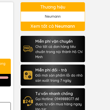
Thương hiệu
Neumann
Xem tất cả
Neumann
Miễn phí vận chuyển
Cho tất cả đơn hàng tiêu
chuẩn trong nội thành Hồ Chí
Minh
rong
Miễn phí đổi - trả
Đổi mới sản phẩm lỗi do nhà
sản xuất trong 7 ngày
Tư vấn nhanh chống
Gọi Hotline: 0949888077 để
được tư vấn mua hàng ngay
lập tức