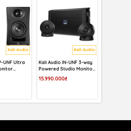
Kali Audio
Kali Audio
P-UNF Ultra
Kali Audio IN-UNF 3-way
Neumann KH
onitor
Powered Studio Monitor
3-way Powe
System
Monitor
15.990.000₫
Liên hệ