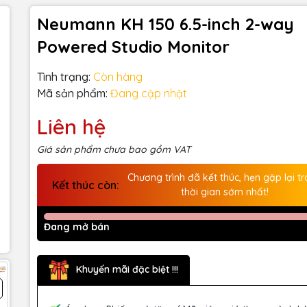
Neumann KH 150 6.5-inch 2-way
Powered Studio Monitor
Tình trạng:
Còn hàng
Mã sản phẩm:
Đang cập nhật
Liên hệ
Giá sản phẩm chưa bao gồm VAT
Chương trình đã kết thúc, hẹn gặp lại t
Kết thúc còn:
thời gian sớm nhất!
Đang mở bán
Khuyến mãi đặc biệt !!!