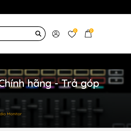
 bạn
0
0
Chính hãng - Trả góp
dio Monitor