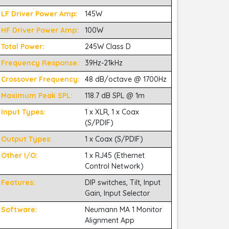
LF Driver Power Amp:
145W
HF Driver Power Amp:
100W
Total Power:
245W Class D
Frequency Response:
39Hz-21kHz
Crossover Frequency:
48 dB/octave @ 1700Hz
Maximum Peak SPL:
118.7 dB SPL @ 1m
Input Types:
1 x XLR, 1 x Coax
(S/PDIF)
Output Types:
1 x Coax (S/PDIF)
Other I/O:
1 x RJ45 (Ethernet
Control Network)
Features:
DIP switches, Tilt, Input
Gain, Input Selector
Software:
Neumann MA 1 Monitor
Alignment App