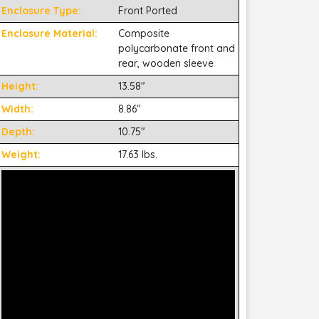
Enclosure Type:
Front Ported
Enclosure Material:
Composite
polycarbonate front and
rear, wooden sleeve
Height:
13.58"
Width:
8.86"
Depth:
10.75"
Weight:
17.63 lbs.