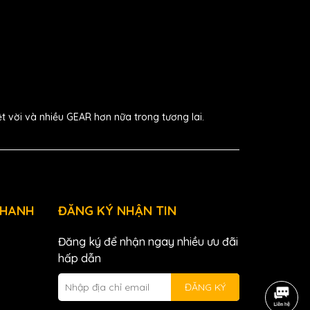
ệt vời và nhiều GEAR hơn nữa trong tương lai.
NHANH
ĐĂNG KÝ NHẬN TIN
Đăng ký để nhận ngay nhiều ưu đãi
hấp dẫn
ĐĂNG KÝ