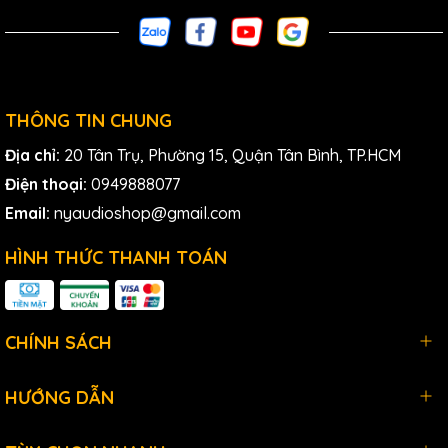
THÔNG TIN CHUNG
Địa chỉ:
20 Tân Trụ, Phường 15, Quận Tân Bình, TP.HCM
Điện thoại:
0949888077
Email:
nyaudioshop@gmail.com
IK Multimedia iLoud MTM MKII Powered Studio Monitor là
một sản phẩm đáng giá cho những ai đang tìm kiếm một
giải pháp âm thanh chất lượng cao cho phòng thu của
HÌNH THỨC THANH TOÁN
mình. Với thiết kế nhỏ gọn, công nghệ hiện đại và khả năng
tái tạo âm thanh chính xác, sản phẩm này chắc chắn sẽ
làm hài lòng cả những người dùng khó tính nhất.
CHÍNH SÁCH
Tính năng của Loa IK Multimedia iLoud MTM
HƯỚNG DẪN
MKII: