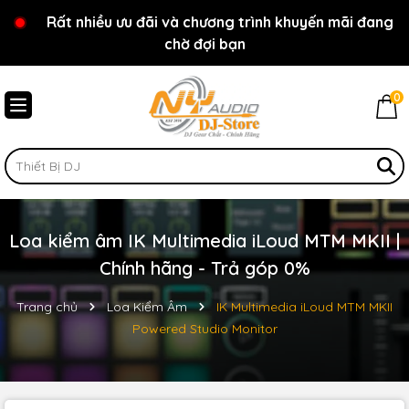
Rất nhiều ưu đãi và chương trình khuyến mãi đang
Chào mừng bạn đến với cửa hàng NY Audio - DJ
chờ đợi bạn
Store
0
Loa kiểm âm IK Multimedia iLoud MTM MKII |
Chính hãng - Trả góp 0%
Trang chủ
Loa Kiểm Âm
IK Multimedia iLoud MTM MKII
Powered Studio Monitor