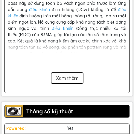
bass này sử dụng toàn bộ vách ngăn phía trước làm Ống
dẫn sóng
điều khiển
định hướng (DCW) khổng lồ để
điều
khiển
định hướng trên một băng thông rất rộng, tạo ra một
điểm ngọt lớn. Nó cũng cung cấp khả năng tách biệt đáng
kinh ngạc với trình
điều khiển
Đồng trục nhiễu xạ tối
thiểu (MDC) của 8361A, giúp tái tạo các tần số tầm trung và
cao. Kết quả là khả năng kiểm âm cực kỳ chính xác với khả
năng tách tần số vô song, độ phân tán pattern rộng và mô
phỏng âm thanh không thể tin được.
Xem thêm
Thông số kỹ thuật
Powered:
Yes