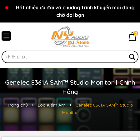
Rất nhiều ưu đãi và chương trình khuyến mãi đang
Chào mừng bạn đến với cửa hàng NY Audio - DJ
chờ đợi bạn
Store
0
Genelec 8361A SAM™ Studio Monitor l Chính
Hãng
Trang chủ
Loa Kiểm Âm
Genelec 8361A SAM™ Studio
Monitor