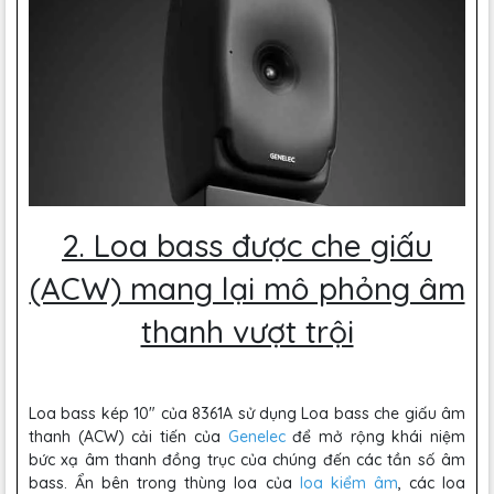
2. Loa bass được che giấu
(ACW) mang lại mô phỏng âm
thanh vượt trội
Loa bass kép 10" của 8361A sử dụng Loa bass che giấu âm
thanh (ACW) cải tiến của
Genelec
để mở rộng khái niệm
bức xạ âm thanh đồng trục của chúng đến các tần số âm
bass. Ẩn bên trong thùng loa của
loa kiểm âm
, các loa