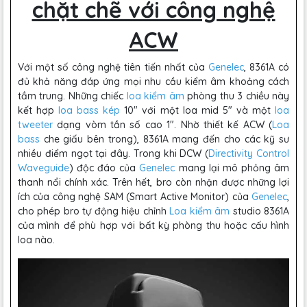
chặt chẽ với công nghệ
ACW
Với một số công nghệ tiên tiến nhất của
Genelec
, 8361A có
đủ khả năng đáp ứng mọi nhu cầu kiểm âm khoảng cách
tầm trung. Những chiếc
loa kiểm âm
phòng thu 3 chiều này
kết hợp
loa bass kép
10" với một loa mid 5" và một
loa
tweeter
dạng vòm tần số cao 1". Nhờ thiết kế ACW (
Loa
bass
che giấu bên trong), 8361A mang đến cho các kỹ sư
nhiều điểm ngọt tại đây. Trong khi DCW (
Directivity Control
Waveguide
) độc đáo của
Genelec
mang lại mô phỏng âm
thanh nổi chính xác. Trên hết, bro còn nhận được những lợi
ích của công nghệ SAM (Smart Active Monitor) của
Genelec
,
cho phép bro tự động hiệu chỉnh
Loa kiểm âm
studio 8361A
của mình để phù hợp với bất kỳ phòng thu hoặc cấu hình
loa nào.