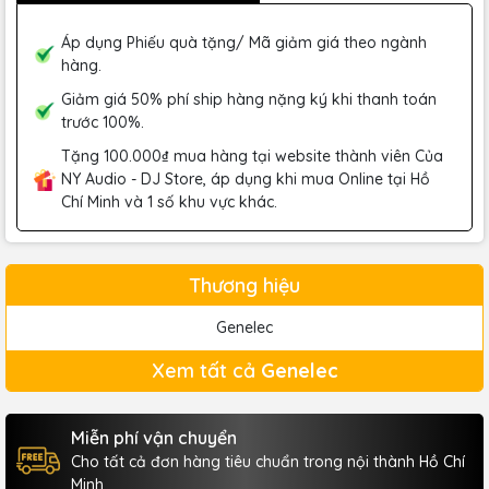
Áp dụng Phiếu quà tặng/ Mã giảm giá theo ngành
hàng.
Giảm giá 50% phí ship hàng nặng ký khi thanh toán
trước 100%.
Tặng 100.000₫ mua hàng tại website thành viên Của
NY Audio - DJ Store, áp dụng khi mua Online tại Hồ
Chí Minh và 1 số khu vực khác.
Thương hiệu
Genelec
Xem tất cả
Genelec
Miễn phí vận chuyển
Cho tất cả đơn hàng tiêu chuẩn trong nội thành Hồ Chí
Minh