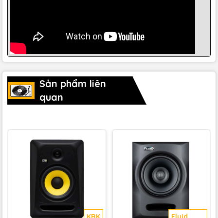
Sản phẩm liên
quan
4. Vỏ nhiễu xạ tối thiểu (
MDE
)
mang lại âm thanh tầm gần
KRK
Fluid