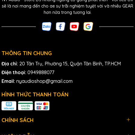
•
Loa trầm kép
được che giấu âm thanh (ACW) mở rộng
sẽ là nơi mang đến cho ae sự trãi nghiệm tuyệt vời và nhiều GEAR
khả năng kiểm soát định hướng đến các tần số âm bass
hơn nữa trong tương lai.
• Hiệu suất tối ưu ở cả vị trí ngang và dọ
THÔNG TIN CHUNG
Địa chỉ:
20 Tân Trụ, Phường 15, Quận Tân Bình, TP.HCM
Điện thoại:
0949888077
Email:
nyaudioshop@gmail.com
HÌNH THỨC THANH TOÁN
CHÍNH SÁCH