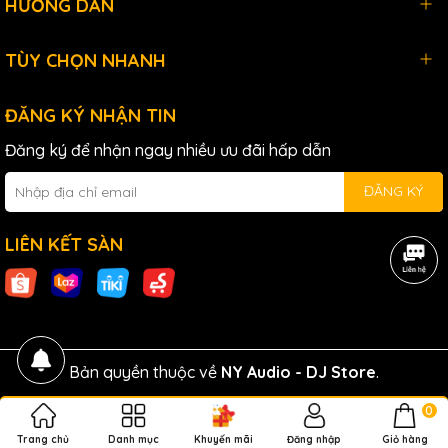
HƯỚNG DẪN
TÙY CHỌN NHANH
ĐĂNG KÝ NHẬN TIN
Đăng ký để nhận ngay nhiều ưu đãi hấp dẫn
ĐĂNG KÝ
LIÊN KẾT SÀN
Bản quyền thuộc về
NY Audio - DJ Store
.
0
Trang chủ
Danh mục
Khuyến mãi
Đăng nhập
Giỏ hàng