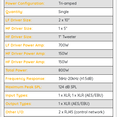
Power Configuration:
Tri-amped
Quantity:
Single
LF Driver Size:
2 x 10"
MF Driver Size:
1 x 5"
HF Driver Size:
1" Tweeter
LF Driver Power Amp:
700W
MF Driver Power Amp:
150W
HF Driver Power Amp:
150W
Total Power:
800W
Frequency Response:
36Hz-20kHz (±1.5dB)
Maximum Peak SPL:
124 dB SPL
Input Types:
1 x XLR, 1 x XLR (AES/EBU)
3.
Smart Active Monitor
(
SAM
)
Output Types:
1 x XLR (AES/EBU)
cung cấp khả năng kiểm âm
Other I/O:
2 x RJ45 (control network)