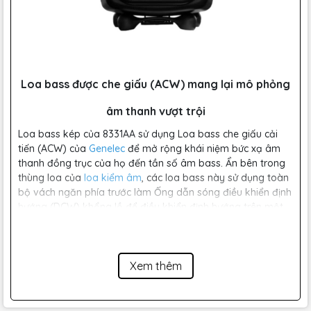
Loa bass được che giấu (ACW) mang lại mô phỏng
âm thanh vượt trội
Loa bass kép của 8331AA sử dụng Loa bass che giấu cải
tiến (ACW) của
Genelec
để mở rộng khái niệm bức xạ âm
thanh đồng trục của họ đến tần số âm bass. Ẩn bên trong
thùng loa của
loa kiểm âm
, các loa bass này sử dụng toàn
bộ vách ngăn phía trước làm Ống dẫn sóng điều khiển định
hướng (DCW) khổng lồ để điều khiển định hướng trên một
băng thông rất rộng, tạo ra một điểm ngọt lớn. Nó cũng
cung cấp khả năng tách biệt đáng kinh ngạc với trình điều
khiển Đồng trục nhiễu xạ tối thiểu (MDC) của 8331A, giúp tái
tạo các tần số tầm trung và cao. Kết quả là khả năng kiểm
Xem thêm
âm cực kỳ chính xác với khả năng tách tần số vô song, độ
phân tán pattern rộng và mô phỏng âm thanh không thể
tin được.