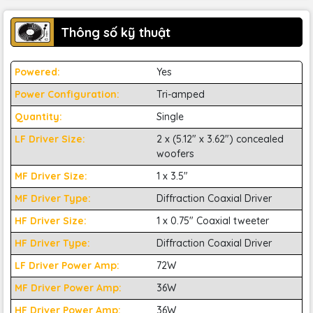
Thông số kỹ thuật
Powered:
Yes
Power Configuration:
Tri-amped
Quantity:
Single
LF Driver Size:
2 x (5.12" x 3.62") concealed
woofers
MF Driver Size:
1 x 3.5"
MF Driver Type:
Diffraction Coaxial Driver
HF Driver Size:
1 x 0.75" Coaxial tweeter
Smart Active Monitor (SAM) cung cấp khả năng
HF Driver Type:
Diffraction Coaxial Driver
kiểm âm cực kỳ chính xác
LF Driver Power Amp:
72W
Ngày nay, không có gì lạ khi một kỹ sư làm việc trong một
MF Driver Power Amp:
36W
môi trường âm thanh nhỏ, không được trang bị nhiều thiết
bị xịn. Công nghệ Smart Active Monitor (SAM) của
Genelec
HF Driver Power Amp:
36W