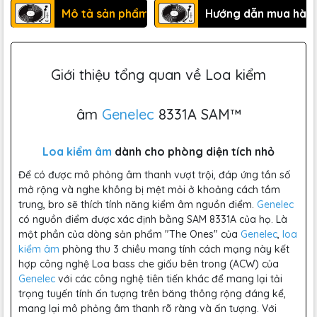
Mô tả sản phẩm
Hướng dẫn mua hàn
Giới thiệu tổng quan về Loa kiểm
âm
Genelec
8331A SAM™
Loa kiểm âm
dành cho phòng diện tích nhỏ
Để có được mô phỏng âm thanh vượt trội, đáp ứng tần số
mở rộng và nghe không bị mệt mỏi ở khoảng cách tầm
trung, bro sẽ thích tính năng kiểm âm nguồn điểm.
Genelec
có nguồn điểm được xác định bằng SAM 8331A của họ. Là
một phần của dòng sản phẩm "The Ones" của
Genelec
,
loa
kiểm âm
phòng thu 3 chiều mang tính cách mạng này kết
hợp công nghệ Loa bass che giấu bên trong (ACW) của
Genelec
với các công nghệ tiên tiến khác để mang lại tải
trọng tuyến tính ấn tượng trên băng thông rộng đáng kể,
mang lại mô phỏng âm thanh rõ ràng và ấn tượng. Với