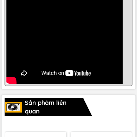
Vỏ nhiễu xạ tối thiểu (MDE) mang lại âm thanh tầm
gần
8331AA có Vỏ nhiễu xạ tối thiểu (MDE) của
Genelec
với các
cạnh được bo tròn và mặt trước và các cạnh được uốn
cong nhẹ nhàng. Điều này cho phép 8331A đạt được đáp
ứng tần số rất mượt mà và chất lượng mô phỏng âm thanh
tuyệt vời với nhiễu xạ các cạnh góc tường trong
phòng được giảm thiểu.
Sản phẩm liên
quan