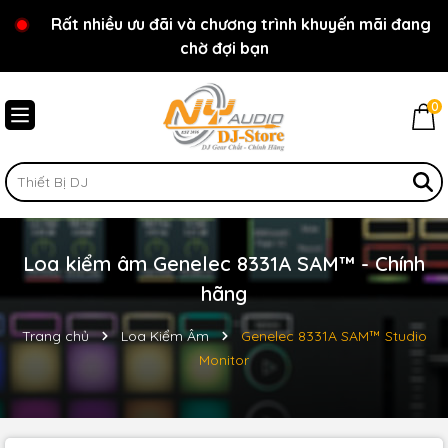
Rất nhiều ưu đãi và chương trình khuyến mãi đang
Chào mừng bạn đến với cửa hàng NY Audio - DJ
chờ đợi bạn
Store
0
Loa kiểm âm Genelec 8331A SAM™ - Chính
hãng
Trang chủ
Loa Kiểm Âm
Genelec 8331A SAM™ Studio
Monitor