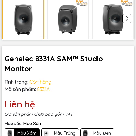
Genelec 8331A SAM™ Studio
Monitor
Tình trạng:
Còn hàng
Mã sản phẩm:
8331A
Liên hệ
Giá sản phẩm chưa bao gồm VAT
Màu sắc:
Màu Xám
Màu Xám
Màu Trắng
Màu Đen