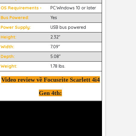
OS Requirements -
PC:Windows 10 or later
Bus Powered:
Yes
Power Supply:
USB bus powered
Height:
2.32"
Width:
7.09"
Depth:
5.08"
Weight:
1.78 lbs.
Video review về Focusrite Scarlett 4i4
Gen 4th: