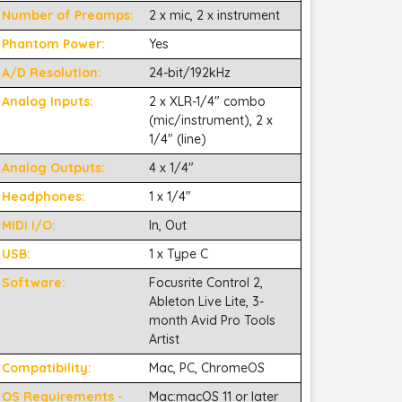
Number of Preamps:
2 x mic, 2 x instrument
Phantom Power:
Yes
A/D Resolution:
24-bit/192kHz
Analog Inputs:
2 x XLR-1/4" combo
(mic/instrument), 2 x
1/4" (line)
Analog Outputs:
4 x 1/4"
Headphones:
1 x 1/4"
MIDI I/O:
In, Out
USB:
1 x Type C
Software:
Focusrite Control 2,
Ableton Live Lite, 3-
month Avid Pro Tools
Artist
Compatibility:
Mac, PC, ChromeOS
OS Requirements -
Mac:macOS 11 or later