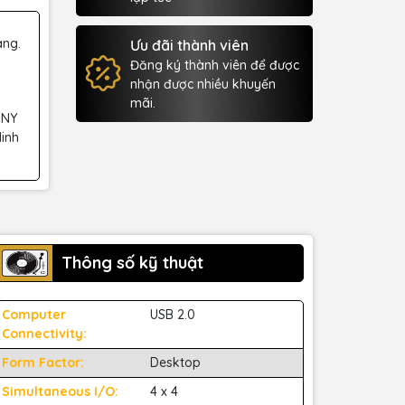
àng.
Ưu đãi thành viên
Đăng ký thành viên để được
nhận được nhiều khuyến
mãi.
 NY
Minh
Thông số kỹ thuật
Computer
USB 2.0
Connectivity:
Form Factor:
Desktop
Simultaneous I/O:
4 x 4