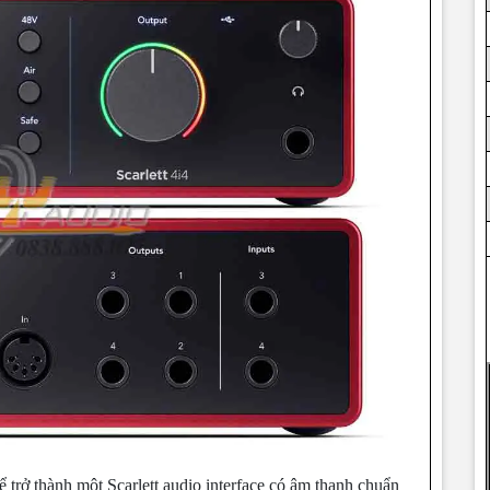
để trở thành một Scarlett audio interface có âm thanh chuẩn