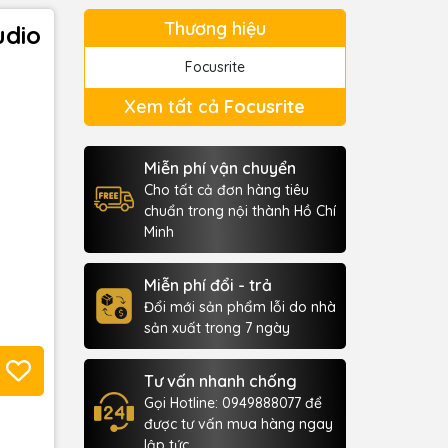
Thương hiệu
udio
Focusrite
Xem tất cả
Focusrite
Miễn phí vận chuyển
Cho tất cả đơn hàng tiêu
chuẩn trong nội thành Hồ Chí
Minh
Miễn phí đổi - trả
Đổi mới sản phẩm lỗi do nhà
sản xuất trong 7 ngày
Tư vấn nhanh chống
Gọi Hotline: 0949888077 để
được tư vấn mua hàng ngay
lập tức