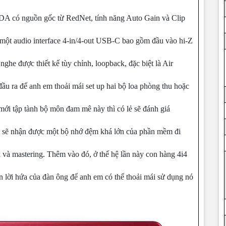
DA có nguồn gốc từ RedNet, tính năng Auto Gain và Clip
à một audio interface 4-in/4-out USB-C bao gồm đầu vào hi-Z
 nghe được thiết kế tùy chỉnh, loopback, đặc biệt là Air
đầu ra để anh em thoải mái set up hai bộ loa phòng thu hoặc
mới tập tành bộ môn đam mê này thì có lẻ sẽ đánh giá
g sẽ nhận được một bộ nhớ đệm khá lớn của phần mềm đi
ix và mastering. Thêm vào đó, ở thế hệ lần này con hàng 4i4
 lời hứa của đàn ông để anh em có thể thoải mái sử dụng nó