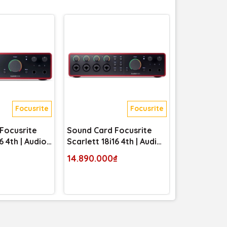
Focusrite
Focusrite
Focusrite
Sound Card Focusrite
Lewitt Conn
6 4th | Audio
Scarlett 18i16 4th | Audio
Audio Inter
Interface
14.890.000₫
6.790.000