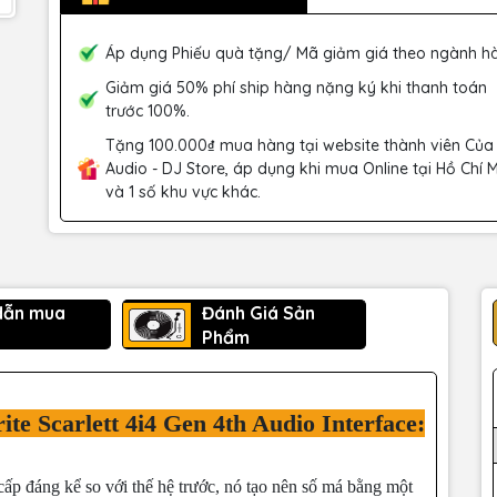
Áp dụng Phiếu quà tặng/ Mã giảm giá theo ngành h
Giảm giá 50% phí ship hàng nặng ký khi thanh toán
trước 100%.
Tặng 100.000₫ mua hàng tại website thành viên Của
Audio - DJ Store, áp dụng khi mua Online tại Hồ Chí 
và 1 số khu vực khác.
dẫn mua
Đánh Giá Sản
Phẩm
ite Scarlett 4i4 Gen 4th Audio Interface:
ấp đáng kể so với thế hệ trước, nó tạo nên số má bằng một