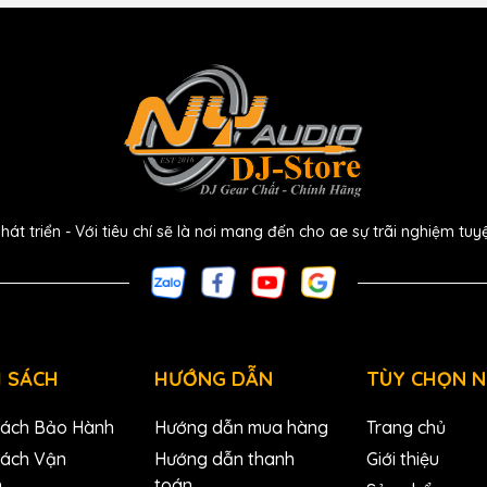
, bao gồm bộ điều khiển mức độc lập để theo dõi và phát lại
h em là người mới bắt đầu tập tành thì cũng không phải xoắn
m thiết lập đồng thời cung cấp các mẹo ghi và nội dung hữu
 phép định tuyến stereo từ ứng dụng âm nhạc tới thẳng
 triển - Với tiêu chí sẽ là nơi mang đến cho ae sự trãi nghiệm tuy
 SÁCH
HƯỚNG DẪN
TÙY CHỌN 
Sách Bảo Hành
Hướng dẫn mua hàng
Trang chủ
Sách Vận
Hướng dẫn thanh
Giới thiệu
n
toán