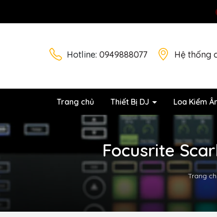
Hotline:
0949888077
Hệ thống 
Trang chủ
Thiết Bị DJ
Loa Kiểm Â
Focusrite Scar
Trang ch