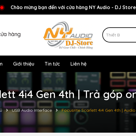
Rất nhiều ưu đãi và chương trình khuyến mãi đang chờ đợi
Chào mừng bạn đến với cửa hàng NY Audio - DJ Store
cửa hàng
m
Giới thiệu
Tin tức
Liên hệ
lett 4i4 Gen 4th | Trả góp 
ủ
USB Audio Interface
Focusrite Scarlett 4i4 Gen 4th | Audio