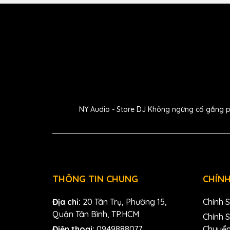
một bộ khuếch đại tai nghe được thiết kế tùy chỉnh
rõ ràng và to như cây lap của chủ shop. Nếu mà an
vì 4i4 có chức năng Easy Start sẽ hướng dẫn anh e
ích khác. Cuối cùng sẽ là chức năng loopback, cho
DAW của mình thông qua đầu vào virtual.
NY Audio - Store DJ Không ngừng cố gắng phát
THÔNG TIN CHUNG
CHÍNH
Địa chỉ:
20 Tân Trụ, Phường 15,
Chính 
Quận Tân Bình, TP.HCM
Chính 
Điện thoại:
0949888077
Chuyể