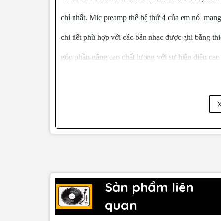
chỉ nhất. Mic preamp thế hệ thứ 4 của em nó mang 
chi tiết phù hợp với các bản nhạc được ghi bằng th
góp phần nâng cao chất lượng với sự hiện diện cao
tượng đến một studio console hàng đầu. Đầu vào hi-
điện, mang lại cảm giác giống như amp, đảm bảo a
một cách đầy đủ và tinh tế nhất. 4i4 được trang b
một thứ rất gì và này nọ đến từ thương hiệu Focus
120dB ấn tượng.
Sản phẩm liên
quan