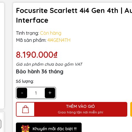
Focusrite Scarlett 4i4 Gen 4th | A
Interface
Tình trạng:
Còn hàng
Mã sản phẩm:
4I4GEN4TH
8.190.000₫
Giá sản phẩm chưa bao gồm VAT
Bảo hành 36 tháng
Số lượng:
-
+
THÊM VÀO GIỎ
Giao hàng tận nơi miễn phí
Khuyến mãi đặc biệt !!!