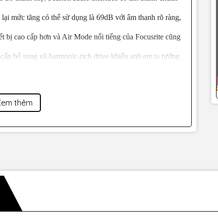
lại mức tăng có thể sử dụng là 69dB với âm thanh rõ ràng,
iết bị cao cấp hơn và Air Mode nổi tiếng của Focusrite cũng
 cấp bổ sung và harmonic-rich drive khiến anh em ta tưởng
Z của nó được thiết kế riêng cho người chơi hệ guitar
nh em sẽ truyền tải cảm hứng đến đồng râm của mình theo
Xem thêm
ị bộ chuyển đổi AD/DA cấp studio được chọn lọc từ RedNet,
rite, mang đến cho anh em âm thanh rong trẻo và dải động