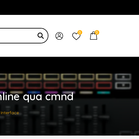
 bạn
0
0
online qua cmnd
 Interface