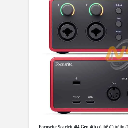
Focusrite Scarlett 4i4 Gen 4th
có thể đủ tự tin 