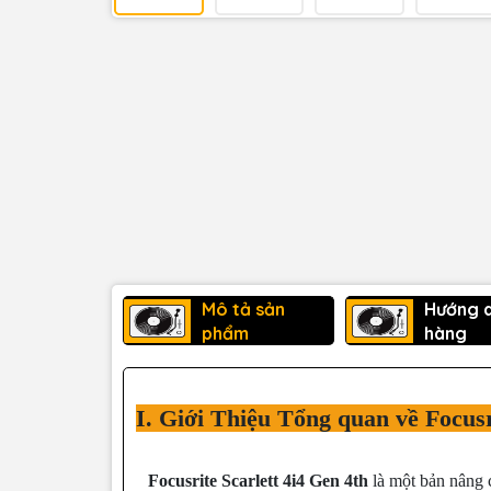
Mô tả sản
Hướng 
phẩm
hàng
I. Giới Thiệu Tổng quan về Focusr
Focusrite Scarlett 4i4 Gen 4th
là một bản nâng c