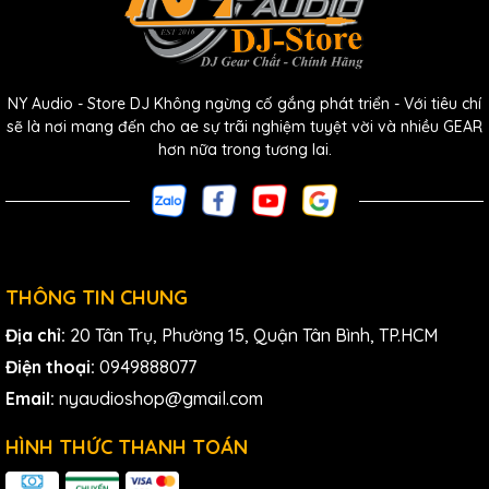
NY Audio - Store DJ Không ngừng cố gắng phát triển - Với tiêu chí
sẽ là nơi mang đến cho ae sự trãi nghiệm tuyệt vời và nhiều GEAR
hơn nữa trong tương lai.
Nhạc Sĩ và Nhà Sản Xuất Âm Nhạc
: Nếu bạn là một nhạc
sĩ, nhà sản xuất âm nhạc hoặc DJ, SSL 2 MK2 sẽ mang đến
cho bạn âm thanh tuyệt vời, chất lượng thu âm vượt trội để
biến những ý tưởng âm nhạc của bạn thành hiện thực.
THÔNG TIN CHUNG
Kỹ Sư Thu Âm
: Với khả năng kiểm soát chi tiết về âm thanh
Địa chỉ:
20 Tân Trụ, Phường 15, Quận Tân Bình, TP.HCM
và chất lượng
chuyển đổi AD/DA
, SSL 2 MK2 là một công cụ
mạnh mẽ giúp bạn có thể làm việc với các bản thu âm chất
Điện thoại:
0949888077
lượng cao.
Email:
nyaudioshop@gmail.com
Streamers và Podcasters
: SSL 2 MK2 là một lựa chọn lý
tưởng cho những người sáng tạo nội dung, từ việc phát trực
HÌNH THỨC THANH TOÁN
tuyến đến thu âm podcast. Với khả năng kết nối
micro
và
tai nghe
,
sound card
này giúp cải thiện chất lượng âm