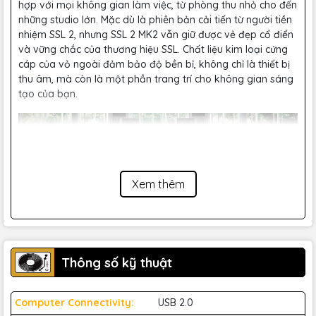
hợp với mọi không gian làm việc, từ phòng thu nhỏ cho đến
những studio lớn. Mặc dù là phiên bản cải tiến từ người tiền
nhiệm SSL 2, nhưng SSL 2 MK2 vẫn giữ được vẻ đẹp cổ điển
và vững chắc của thương hiệu SSL. Chất liệu kim loại cứng
cáp của vỏ ngoài đảm bảo độ bền bỉ, không chỉ là thiết bị
thu âm, mà còn là một phần trang trí cho không gian sáng
tạo của bạn.
Xem thêm
Một điểm đáng chú ý là, mặc dù có vẻ ngoài đơn giản,
nhưng SSL 2 MK2 lại mang trong mình sức mạnh không hề
thua kém bất kỳ thiết bị thu âm nào trên thị trường hiện
nay.
Thông số kỹ thuật
Chất Lượng Âm Thanh Đỉnh Cao
Computer Connectivity:
USB 2.0
Với mục tiêu mang lại âm thanh rõ ràng, chi tiết và tự nhiên,