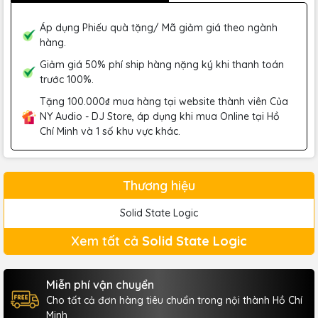
Áp dụng Phiếu quà tặng/ Mã giảm giá theo ngành
hàng.
Giảm giá 50% phí ship hàng nặng ký khi thanh toán
trước 100%.
Tặng 100.000₫ mua hàng tại website thành viên Của
NY Audio - DJ Store, áp dụng khi mua Online tại Hồ
Chí Minh và 1 số khu vực khác.
Thương hiệu
Solid State Logic
Xem tất cả
Solid State Logic
Miễn phí vận chuyển
Cho tất cả đơn hàng tiêu chuẩn trong nội thành Hồ Chí
Minh