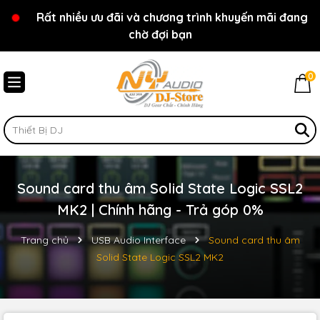
Rất nhiều ưu đãi và chương trình khuyến mãi đang
Chào mừng bạn đến với cửa hàng NY Audio - DJ
chờ đợi bạn
Store
0
Sound card thu âm Solid State Logic SSL2
MK2 | Chính hãng - Trả góp 0%
Trang chủ
USB Audio Interface
Sound card thu âm
Solid State Logic SSL2 MK2