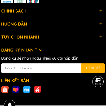
thanh, mang đến trải nghiệm nghe tuyệt vời cho người theo
dõi.
CHÍNH SÁCH
HƯỚNG DẪN
TÙY CHỌN NHANH
ĐĂNG KÝ NHẬN TIN
Đăng ký để nhận ngay nhiều ưu đãi hấp dẫn
Những Tính Năng Đáng Chú Ý Của SSL 2 MK2
ĐĂNG KÝ
Cổng Kết Nối USB-C
: SSL 2 MK2 hỗ trợ kết nối nhanh
chóng và ổn định với máy tính thông qua cổng
USB-
LIÊN KẾT SÀN
C
. Không cần nguồn điện ngoài, chỉ cần kết nối và
bạn đã sẵn sàng để bắt đầu thu âm.
Tính Năng "Legacy 4K"
: Đây là một tính năng đặc
biệt giúp bạn nâng cao độ sáng và chi tiết cho âm