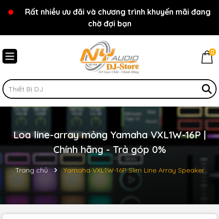
Rất nhiều ưu đãi và chương trình khuyến mãi đang
Chào mừng bạn đến với cửa hàng NY Audio - DJ
chờ đợi bạn
Store
0
Loa line-array mỏng Yamaha VXL1W-16P |
Chính hãng - Trả góp 0%
Trang chủ
Yamaha VXL1W-16P Slim Line Array Speaker