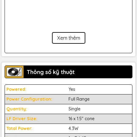
Xem thêm
Thông số kỹ thuật
Powered:
Yes
Power Configuration:
Full Range
Quantity:
Single
LF Driver Size:
16 x 1.5" cone
Total Power:
4.3W
Tính năng của Yamaha VXL1W-16P Slim Line