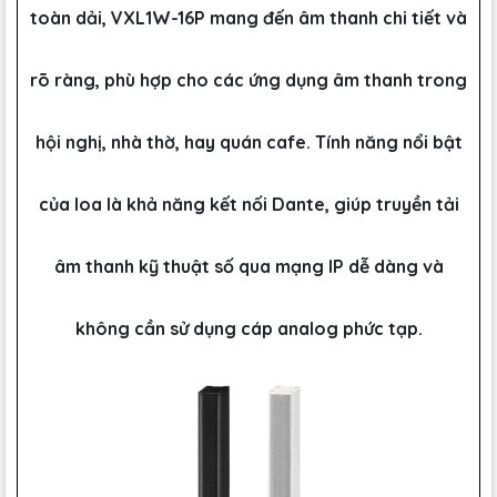
toàn dải, VXL1W-16P mang đến âm thanh chi tiết và
rõ ràng, phù hợp cho các ứng dụng âm thanh trong
hội nghị, nhà thờ, hay quán cafe. Tính năng nổi bật
của loa là khả năng kết nối Dante, giúp truyền tải
âm thanh kỹ thuật số qua mạng IP dễ dàng và
không cần sử dụng cáp analog phức tạp.