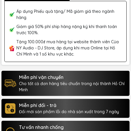
Áp dụng Phiếu quà tặng/ Mã giảm giá theo ngành
hàng.
Giảm giá 50% phí ship hàng nặng ký khi thanh toán
trước 100%.
Tặng 100.000₫ mua hàng tại website thành viên Của
NY Audio - DJ Store, áp dụng khi mua Online tại Hồ
Chí Minh và 1 số khu vực khác.
Miễn phí vận chuyển
Cho tất cả đơn hàng tiêu chuẩn trong nội thành Hồ Chí
Minh
Miễn phí đổi - trả
Đổi mới sản phẩm lỗi do nhà sản xuất trong 7 ngày
Tư vấn nhanh chống