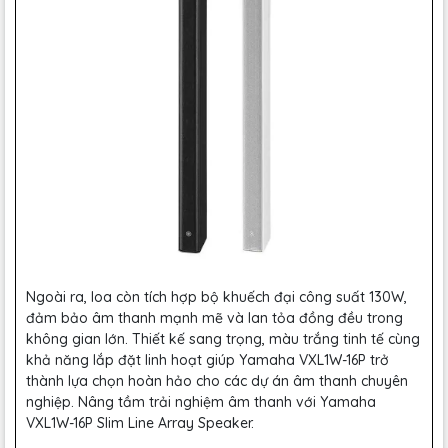
Ngoài ra, loa còn tích hợp bộ khuếch đại công suất 130W,
đảm bảo âm thanh mạnh mẽ và lan tỏa đồng đều trong
không gian lớn. Thiết kế sang trọng, màu trắng tinh tế cùng
khả năng lắp đặt linh hoạt giúp Yamaha VXL1W-16P trở
thành lựa chọn hoàn hảo cho các dự án âm thanh chuyên
nghiệp. Nâng tầm trải nghiệm âm thanh với Yamaha
VXL1W-16P Slim Line Array Speaker.