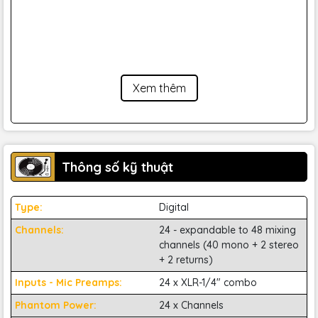
Xem thêm
Thông số kỹ thuật
Type:
Digital
Channels:
24 - expandable to 48 mixing
channels (40 mono + 2 stereo
+ 2 returns)
Màn hình cảm ứng màu TFT 7 inch trên Yamaha TF3 cho
phép ae dễ dàng điều chỉnh và kiểm soát các tham số âm
Inputs - Mic Preamps:
24 x XLR-1/4" combo
thanh chỉ bằng cách chạm và vuốt trên màn hình. Với cổng
Phantom Power:
24 x Channels
kết nối đa dạng bao gồm USB, Ethernet, và card mở rộng