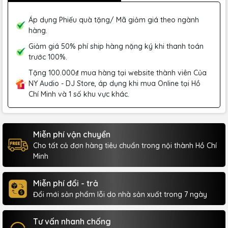
Áp dụng Phiếu quà tặng/ Mã giảm giá theo ngành
hàng.
Giảm giá 50% phí ship hàng nặng ký khi thanh toán
trước 100%.
Tặng 100.000₫ mua hàng tại website thành viên Của
NY Audio - DJ Store, áp dụng khi mua Online tại Hồ
Chí Minh và 1 số khu vực khác.
Miễn phí vận chuyển
Cho tất cả đơn hàng tiêu chuẩn trong nội thành Hồ Chí
Minh
Miễn phí đổi - trả
Đổi mới sản phẩm lỗi do nhà sản xuất trong 7 ngày
Tư vấn nhanh chống