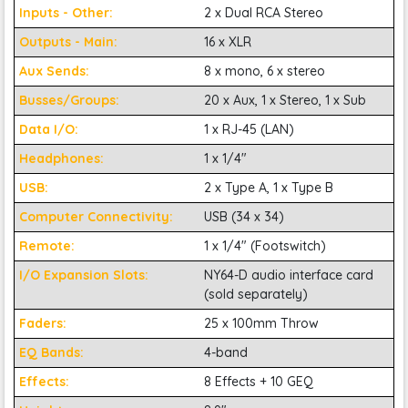
Dante, TF3 cho phép tích hợp dễ dàng với các hệ thống âm
Inputs - Other:
2 x Dual RCA Stereo
thanh khác nhau và thiết bị digital.
Outputs - Main:
16 x XLR
Aux Sends:
8 x mono, 6 x stereo
Busses/Groups:
20 x Aux, 1 x Stereo, 1 x Sub
Data I/O:
1 x RJ-45 (LAN)
Headphones:
1 x 1/4"
USB:
2 x Type A, 1 x Type B
Computer Connectivity:
USB (34 x 34)
Remote:
1 x 1/4" (Footswitch)
I/O Expansion Slots:
NY64-D audio interface card
(sold separately)
Faders:
25 x 100mm Throw
EQ Bands:
4-band
Effects:
8 Effects + 10 GEQ