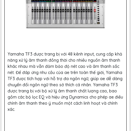
Yamaha TF3 được trang bị với 48 kênh input, cung cấp khả
năng xử lý âm thanh đồng thời cho nhiều nguồn âm thanh
khác nhau mà vẫn đảm bảo độ nét cao và âm thanh sắc
nét. Để đáp ứng nhu cầu của ae trên toàn thế giới, Yamaha
TF3 được tích hợp với hỗ trợ đa ngôn ngữ, giúp ae dễ dàng
chuyển đổi ngôn ngữ theo sở thích cá nhân. Yamaha TF3
được trang bị với bộ xử lý âm thanh chất lượng cao, bao
gồm các bộ lọc EQ và hiệu ứng Dynamics cho phép ae điều
chỉnh âm thanh theo ý muốn một cách linh hoạt và chính
xác.