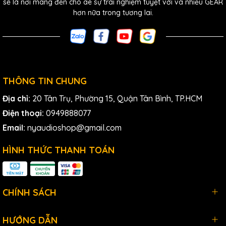
sẽ là nơi mang đến cho ae sự trãi nghiệm tuyệt vời và nhiều GEAR
- Compressor và EQ chỉ cần một nút giúp ae điều chỉnh âm
hơn nữa trong tương lai.
thanh lý tưởng
- GainFinder hỗ trợ cài đặt gain chính xác
- Hệ thống auto mixing Dan Dugan dễ dàng tối ưu hóa gain
micro và chống phản hồi
THÔNG TIN CHUNG
- Các cài đặt nhanh chóng QuickPro cung cấp truy cập
ngay lập tức vào các thiết lập âm thanh chuyên nghiệp
Địa chỉ:
20 Tân Trụ, Phường 15, Quận Tân Bình, TP.HCM
- 2 scene memory banks khung cho phép ae thiết lập và
Điện thoại:
0949888077
gọi lại cài đặt của mình ngay lập tức
Email:
nyaudioshop@gmail.com
- 24 mic preamp D-Pre cung cấp âm thanh tuyệt vời
HÌNH THỨC THANH TOÁN
- Hiệu ứng tích hợp dựa trên bộ xử lý SPX
- Ứng dụng iPad TF StageMix cung cấp điều khiển không
dây
CHÍNH SÁCH
- Ứng dụng iOS TF MonitorMix cho phép theo dõi cá nhân
không dây
HƯỚNG DẪN