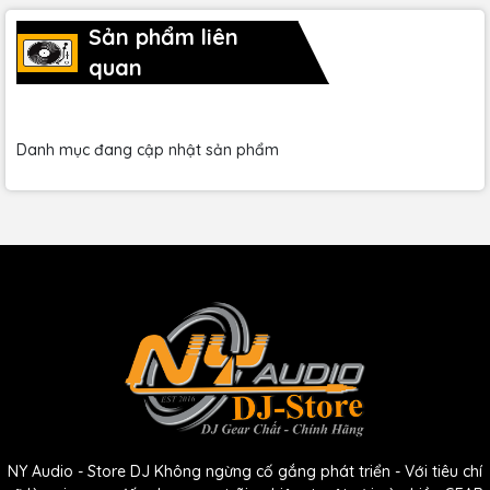
Sản phẩm liên
quan
Danh mục đang cập nhật sản phẩm
Yamaha TF3 48-channel Digital Mixer là một công cụ không
thể thiếu trong bất kỳ hệ thống âm thanh chuyên nghiệp
nào, mang lại hiệu suất và chất lượng âm thanh tối ưu cho
mọi ứng dụng từ phòng thu đến sân khấu biểu diễn. Với sự
kết hợp giữa tính năng tiên tiến và hiệu suất đáng tin cậy,
em nó là lựa chọn hàng đầu cho các nhà sản xuất âm nhạc
và kỹ sư âm thanh.
Tính năng của Yamaha TF3 24-channel Digital
Mixer:
- TouchFlow Operation tối đa hóa hiệu suất làm việc
NY Audio - Store DJ Không ngừng cố gắng phát triển - Với tiêu chí