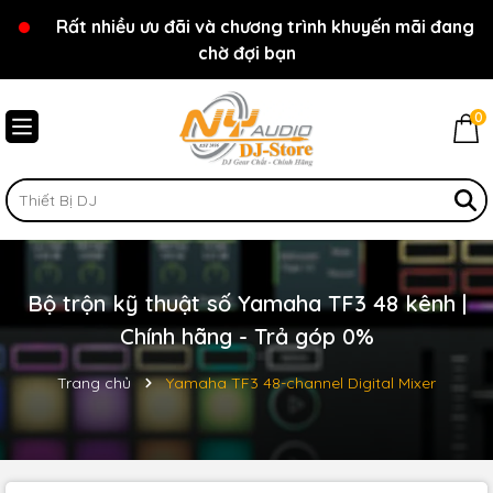
Rất nhiều ưu đãi và chương trình khuyến mãi đang
Chào mừng bạn đến với cửa hàng NY Audio - DJ
chờ đợi bạn
Store
0
Bộ trộn kỹ thuật số Yamaha TF3 48 kênh |
Chính hãng - Trả góp 0%
Trang chủ
Yamaha TF3 48-channel Digital Mixer