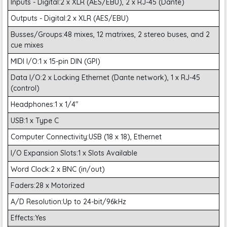
Inputs - Digital:2 x XLR (AES/EBU), 2 x RJ-45 (Dante)
Interface âm thanh USB 18 x 18 làm việc với VST Rack của
Outputs - Digital:2 x XLR (AES/EBU)
Yamaha
Busses/Groups:48 mixes, 12 matrixes, 2 stereo buses, and 2
cue mixes
Chế độ điều khiển từ xa DAW với điều khiển vận chuyển
MIDI I/O:1 x 15-pin DIN (GPI)
Các tính năng hỗ trợ trí tuệ nhân tạo tự động điều chỉnh
chức năng của nó theo sở thích và quy trình làm việc của
Data I/O:2 x Locking Ethernet (Dante network), 1 x RJ-45
ae
(control)
Split mode giúp ae thực hiện nhiều nhiệm vụ
Headphones:1 x 1/4"
USB:1 x Type C
Nguồn cấp điện kép nội bộ
Computer Connectivity:USB (18 x 18), Ethernet
I/O Expansion Slots:1 x Slots Available
Word Clock:2 x BNC (in/out)
Faders:28 x Motorized
A/D Resolution:Up to 24-bit/96kHz
Effects:Yes