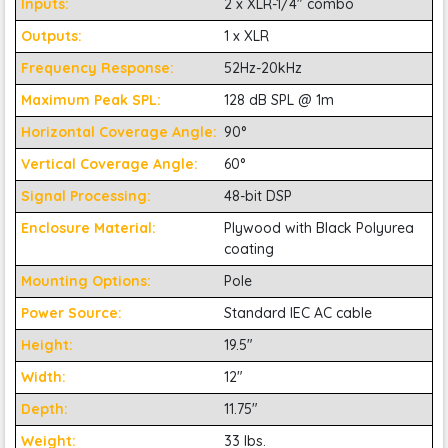
Inputs:
2 x XLR-1/4" combo
Outputs:
1 x XLR
Frequency Response:
52Hz-20kHz
Maximum Peak SPL:
128 dB SPL @ 1m
Horizontal Coverage Angle:
90°
Vertical Coverage Angle:
60°
Signal Processing:
48-bit DSP
Enclosure Material:
Plywood with Black Polyurea
coating
Mounting Options:
Pole
Power Source:
Standard IEC AC cable
Height:
19.5"
Width:
12"
Depth:
11.75"
Ngoài ra, Yamaha DHR10 cũng được trang bị các tính năng
Weight:
33 lbs.