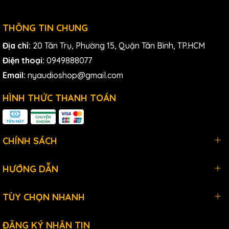
- Độ ồn tối đa lên đến 128dB
- Góc phủ sóng 90 độ x 60 độ đảm bảo âm thanh đồng
THÔNG TIN CHUNG
đều và tuyệt vời khắp phòng
Địa chỉ:
20 Tân Trụ, Phường 15, Quận Tân Bình, TP.HCM
- Bộ xử lý số 48-bit DSP tối ưu hóa tần số và mối quan hệ
Điện thoại:
0949888077
pha để giảm thiểu hiện tượng méo cắt
Email:
nyaudioshop@gmail.com
- Compressor đa dải thông minh D-Contour duy trì tính
nguyên vẹn âm thanh ở mọi cường độ âm lượng
HÌNH THỨC THANH TOÁN
- Chế độ vận hành linh hoạt FOH/Main và Monitor
- Thân loa bọc polyurea chắc chắn, nhẹ và bền
CHÍNH SÁCH
- 35mm socket cho việc đặt loa lên chân đỡ hoặc gắn trên
cọc dễ dàng
HƯỚNG DẪN
TÙY CHỌN NHANH
ĐĂNG KÝ NHẬN TIN