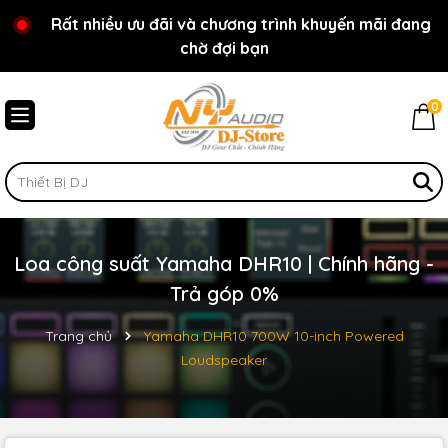
Rất nhiều ưu đãi và chương trình khuyến mãi đang
Chào mừng bạn đến với cửa hàng NY Audio - DJ
chờ đợi bạn
Store
0
Loa công suất Yamaha DHR10 | Chính hãng -
Trả góp 0%
Trang chủ
Yamaha DHR10 700W 10-inch Powered
Loudspeaker