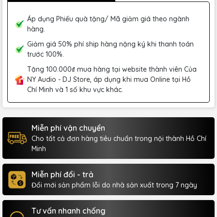
Áp dụng Phiếu quà tặng/ Mã giảm giá theo ngành
hàng.
Giảm giá 50% phí ship hàng nặng ký khi thanh toán
trước 100%.
Tặng 100.000₫ mua hàng tại website thành viên Của
NY Audio - DJ Store, áp dụng khi mua Online tại Hồ
Chí Minh và 1 số khu vực khác.
Miễn phí vận chuyển
Cho tất cả đơn hàng tiêu chuẩn trong nội thành Hồ Chí
Minh
Miễn phí đổi - trả
Đổi mới sản phẩm lỗi do nhà sản xuất trong 7 ngày
Tư vấn nhanh chống