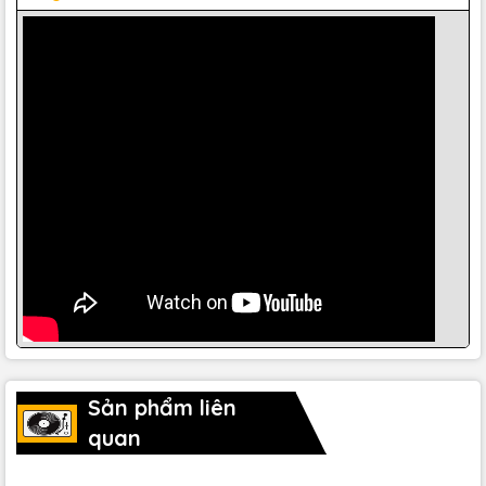
thông minh như chế độ EQ đa dạng, giúp ae tinh chỉnh âm
thanh theo ý muốn và môi trường sử dụng. Điều này đảm
bảo rằng mọi bản nhạc đều được tái tạo một cách chân
thực và sống động nhất.
Sản phẩm liên
quan