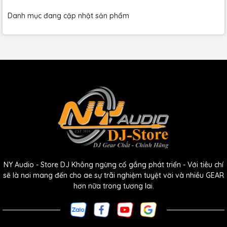
Danh mục đang cập nhật sản phẩm
Tóm lại, Yamaha DHR10 700W 10-inch Powered
Loudspeaker là sự lựa chọn hoàn hảo cho những ai đang
tìm kiếm một loa công suất cao, hiệu suất ổn định và tính
linh hoạt cao. Với thiết kế đẹp mắt và chất lượng âm thanh
xuất sắc, loa này thực sự là một "vũ khí" mạnh mẽ trong
bất kỳ hệ thống âm thanh nào.
Tính năng của Yamaha DHR10 Powered
Speaker:
- Loa nhỏ gọn được cung cấp bởi 700W của công suất
NY Audio - Store DJ Không ngừng cố gắng phát triển - Với tiêu chí
Class D
sẽ là nơi mang đến cho ae sự trãi nghiệm tuyệt vời và nhiều GEAR
- Driver tần số thấp 10 inch với độ đàn hồi cao; Driver nén
hơn nữa trong tương lai.
tần số cao 1.4 inch
- Phản ứng tần số đầy đủ từ 52Hz đến 20kHz