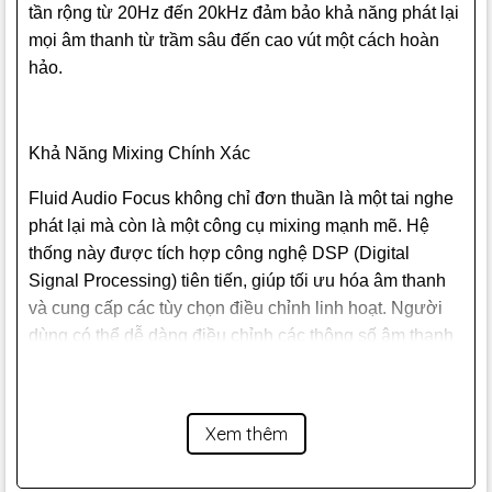
tần rộng từ 20Hz đến 20kHz đảm bảo khả năng phát lại
mọi âm thanh từ trầm sâu đến cao vút một cách hoàn
hảo.
Khả Năng Mixing Chính Xác
Fluid Audio Focus không chỉ đơn thuần là một tai nghe
phát lại mà còn là một công cụ mixing mạnh mẽ. Hệ
thống này được tích hợp công nghệ DSP (Digital
Signal Processing) tiên tiến, giúp tối ưu hóa âm thanh
và cung cấp các tùy chọn điều chỉnh linh hoạt. Người
dùng có thể dễ dàng điều chỉnh các thông số âm thanh
như EQ, gain, và nhiều hơn nữa để tạo ra âm thanh
chính xác nhất cho từng dự án.
Xem thêm
Tính Năng Phát Lại Đa Dạng