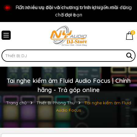
Rất nhiều ưu đãi và chương trình khuyến mãi đang
Chào mừng bạn đến với cửa hàng NY Audio - DJ
chờ đợi bạn
Store
0
Tai nghe kiểm âm Fluid Audio Focus | Chính
hãng - Trả góp online
Trang chủ
Thiết Bị Phòng Thu
Tai nghe kiểm âm Fluid
Audio Focus