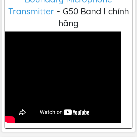
tổng thể.
Transmitter
- G50 Band l chính
hãng
Shure
ULXD6/O Wireless
Boundary Microphone Transmitter
- G50 Band không chỉ là một con vợ thiết yếu cho các
chuyên gia âm thanh mà còn là sự lựa chọn hoàn hảo cho
các sự kiện trực tiếp và biểu diễn chuyên nghiệp. Với các
tính năng nổi bật như chất lượng âm thanh vượt trội, thiết
kế hiện đại, độ bền và độ tin cậy cao, nó đem đến sự hài
lòng và tin cậy tuyệt đối cho người dùng.
Tính năng của
Shure