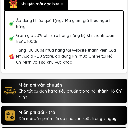
Khuyến mãi đặc biệt !!!
Áp dụng Phiếu quà tặng/ Mã giảm giá theo ngành
hàng.
Giảm giá 50% phí ship hàng nặng ký khi thanh toán
trước 100%.
Tặng 100.000₫ mua hàng tại website thành viên Của
NY Audio - DJ Store, áp dụng khi mua Online tại Hồ
Chí Minh và 1 số khu vực khác.
Miễn phí vận chuyển
Cho tất cả đơn hàng tiêu chuẩn trong nội thành Hồ Chí
Minh
Miễn phí đổi - trả
Đổi mới sản phẩm lỗi do nhà sản xuất trong 7 ngày