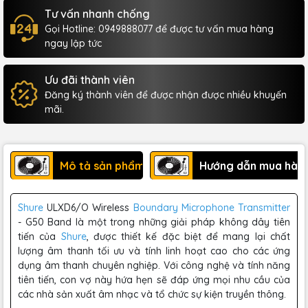
Tư vấn nhanh chống
Gọi Hotline: 0949888077 để được tư vấn mua hàng
ngay lập tức
Ưu đãi thành viên
Đăng ký thành viên để được nhận được nhiều khuyến
mãi.
Mô tả sản phẩm
Hướng dẫn mua hàn
Shure
ULXD6/O Wireless
Boundary Microphone Transmitter
- G50 Band là một trong những giải pháp không dây tiên
tiến của
Shure
, được thiết kế đặc biệt để mang lại chất
lượng âm thanh tối ưu và tính linh hoạt cao cho các ứng
dụng âm thanh chuyên nghiệp. Với công nghệ và tính năng
tiên tiến, con vợ này hứa hẹn sẽ đáp ứng mọi nhu cầu của
các nhà sản xuất âm nhạc và tổ chức sự kiện truyền thông.