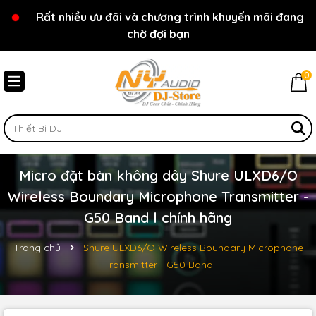
Rất nhiều ưu đãi và chương trình khuyến mãi đang
Chào mừng bạn đến với cửa hàng NY Audio - DJ
chờ đợi bạn
Store
0
Micro đặt bàn không dây Shure ULXD6/O
Wireless Boundary Microphone Transmitter -
G50 Band l chính hãng
Trang chủ
Shure ULXD6/O Wireless Boundary Microphone
Transmitter - G50 Band