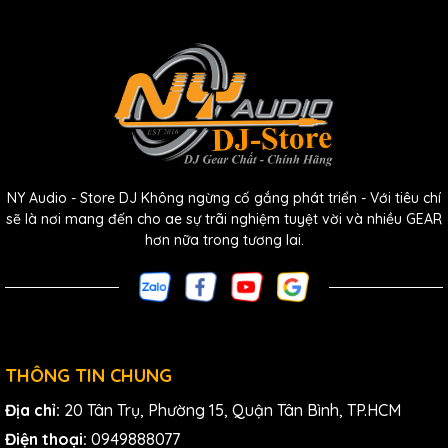
3. Chất lượng âm thanh xuất
sắc
Shure
luôn nổi tiếng với chất lượng âm thanh vượt trội và
NY Audio - Store DJ Không ngừng cố gắng phát triển - Với tiêu chí
ULXD2/N8S cũng không phải là ngoại lệ. Thiết bị này được
sẽ là nơi mang đến cho ae sự trãi nghiệm tuyệt vời và nhiều GEAR
trang bị đầu thu chất lượng cao, tái tạo âm thanh chân
hơn nữa trong tương lai.
thực và sống động. Điều này giúp giọng nói của ae trở nên
mạnh mẽ và rõ ràng, phù hợp cho cả ca sĩ chuyên nghiệp
lẫn diễn giả.
THÔNG TIN CHUNG
Địa chỉ:
20 Tân Trụ, Phường 15, Quận Tân Bình, TP.HCM
Điện thoại:
0949888077