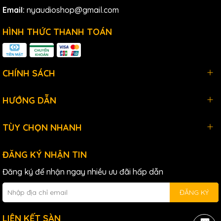
Email:
nyaudioshop@gmail.com
HÌNH THỨC THANH TOÁN
CHÍNH SÁCH
HƯỚNG DẪN
TÙY CHỌN NHANH
4. Tính năng đồng bộ hóa
ĐĂNG KÝ NHẬN TIN
nhanh chóng
Đăng ký để nhận ngay nhiều ưu đãi hấp dẫn
ĐĂNG KÝ
Shure
ULXD2/N8S tích hợp tính năng đồng bộ hóa nhanh
chóng với các thiết bị khác trong hệ thống. Chỉ cần vài thao
LIÊN KẾT SÀN