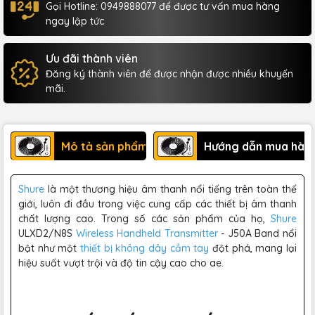
Gọi Hotline: 0949888077 để được tư vấn mua hàng
ngay lập tức
Ưu đãi thành viên
Đăng ký thành viên để được nhận được nhiều khuyến
mãi.
Mô tả sản phẩm
Hướng dẫn mua hàn
Shure
là một thương hiệu âm thanh nổi tiếng trên toàn thế
giới, luôn đi đầu trong việc cung cấp các thiết bị âm thanh
chất lượng cao. Trong số các sản phẩm của họ,
Shure
ULXD2/N8S
Wireless
Handheld Transmitter
- J50A Band nổi
bật như một
thiết bị không dây cầm tay
đột phá, mang lại
hiệu suất vượt trội và độ tin cậy cao cho ae.