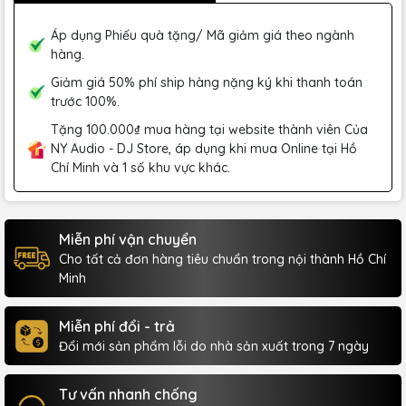
Áp dụng Phiếu quà tặng/ Mã giảm giá theo ngành
hàng.
Giảm giá 50% phí ship hàng nặng ký khi thanh toán
trước 100%.
Tặng 100.000₫ mua hàng tại website thành viên Của
NY Audio - DJ Store, áp dụng khi mua Online tại Hồ
Chí Minh và 1 số khu vực khác.
Miễn phí vận chuyển
Cho tất cả đơn hàng tiêu chuẩn trong nội thành Hồ Chí
Minh
Miễn phí đổi - trả
Đổi mới sản phẩm lỗi do nhà sản xuất trong 7 ngày
Tư vấn nhanh chống