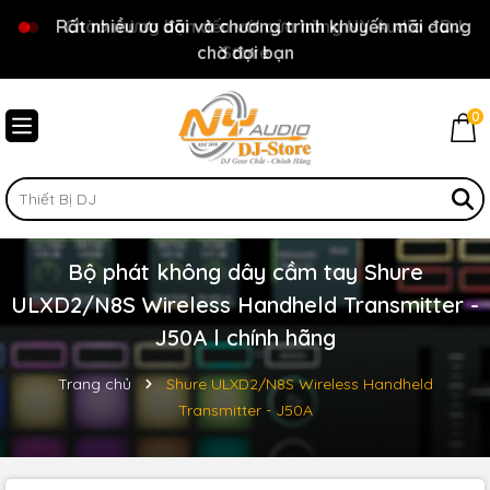
Rất nhiều ưu đãi và chương trình khuyến mãi đang
Chào mừng bạn đến với cửa hàng NY Audio - DJ
chờ đợi bạn
Store
0
Bộ phát không dây cầm tay Shure
ULXD2/N8S Wireless Handheld Transmitter -
J50A l chính hãng
Trang chủ
Shure ULXD2/N8S Wireless Handheld
Transmitter - J50A