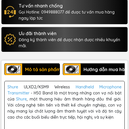
Tư vấn nhanh chống
Gọi Hotline: 0949888077 để được tư vấn mua hàng
ngay lập tức
Ưu đãi thành viên
Đăng ký thành viên để được nhận được nhiều khuyến
mãi.
Mô tả sản phẩm
Hướng dẫn mua hàn
Shure
ULXD2/KSM9 Wireless
Handheld Microphone
Transmitter
- H50 Band là một trong những con vợ nổi bật
của
Shure
, một thương hiệu âm thanh hàng đầu thế giới.
Với công nghệ tiên tiến và thiết kế chuyên nghiệp, con vợ
này mang lại chất lượng âm thanh tuyệt vời và độ tin cậy
cao cho các buổi biểu diễn trực tiếp, hội nghị, và sự kiện.