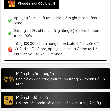
Khuyến mãi đặc biệt !!!
Áp dụng Phiếu quà tặng/ Mã giảm giá theo ngành
hàng.
Giảm giá 50% phí ship hàng nặng ký khi thanh toán
trước 100%.
Tặng 100.000₫ mua hàng tại website thành viên Của
NY Audio - DJ Store, áp dụng khi mua Online tại Hồ
Chí Minh và 1 số khu vực khác.
Miễn phí vận chuyển
Cho tất cả đơn hàng tiêu chuẩn trong nội thành Hồ Chí
Minh
Miễn phí đổi - trả
Đổi mới sản phẩm lỗi do nhà sản xuất trong 7 ngày