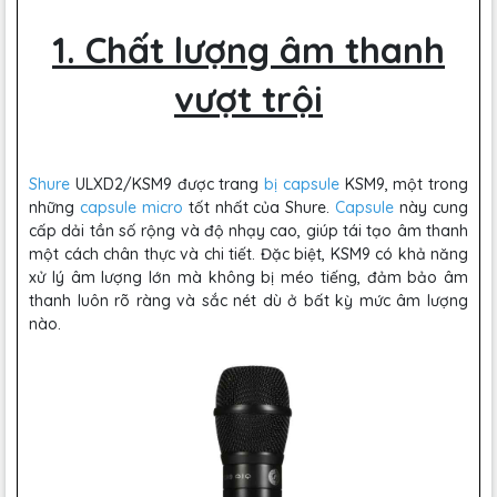
1. Chất lượng âm thanh
vượt trội
Shure
ULXD2/KSM9 được trang
bị capsule
KSM9, một trong
những
capsule micro
tốt nhất của Shure.
Capsule
này cung
cấp dải tần số rộng và độ nhạy cao, giúp tái tạo âm thanh
một cách chân thực và chi tiết. Đặc biệt, KSM9 có khả năng
xử lý âm lượng lớn mà không bị méo tiếng, đảm bảo âm
thanh luôn rõ ràng và sắc nét dù ở bất kỳ mức âm lượng
nào.