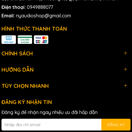
Điện thoại:
0949888077
Email:
nyaudioshop@gmail.com
HÌNH THỨC THANH TOÁN
CHÍNH SÁCH
HƯỚNG DẪN
TÙY CHỌN NHANH
4. Thời lượng pin lâu dài
ĐĂNG KÝ NHẬN TIN
Đăng ký để nhận ngay nhiều ưu đãi hấp dẫn
Shure
ULXD2/KSM9 được trang bị pin lithium-ion có thể sạc
lại, cung cấp thời lượng sử dụng lên đến 11 giờ liên tục. Điều
ĐĂNG KÝ
này giúp người dùng yên tâm sử dụng mà không lo lắng về