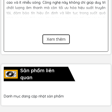
cao và ít nhiễu sóng. Công nghệ này không chỉ giúp duy trì
chất lượng âm thanh mà còn tối ưu hóa hiệu suất truyền
tải, đảm bảo tín hiệu ổn định và liên tục trong suốt quá
trình sử dụng. Điều này đặc biệt quan trọng đối với các buổi
biểu diễn trực tiếp hoặc các sự kiện lớn, nơi mà độ tin cậy
của tín hiệu là yếu tố then chốt.
Xem thêm
Sản phẩm liên
quan
Danh mục đang cập nhật sản phẩm