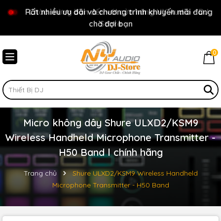
Rất nhiều ưu đãi và chương trình khuyến mãi đang
Chào mừng bạn đến với cửa hàng NY Audio - DJ
chờ đợi bạn
Store
0
Micro không dây Shure ULXD2/KSM9
Wireless Handheld Microphone Transmitter -
H50 Band l chính hãng
Trang chủ
Shure ULXD2/KSM9 Wireless Handheld
Microphone Transmitter - H50 Band