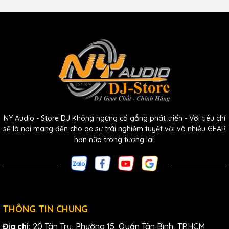
3. Khả năng chuyển đổi
capsule
linh hoạt
Một trong những điểm đặc biệt của
Shure
ULXD2/KSM9 là
khả năng chuyển đổi
capsule
linh hoạt. Người dùng có thể
NY Audio - Store DJ Không ngừng cố gắng phát triển - Với tiêu chí
dễ dàng thay đổi
capsule
để phù hợp với từng nhu cầu sử
sẽ là nơi mang đến cho ae sự trãi nghiệm tuyệt vời và nhiều GEAR
dụng cụ thể, từ đó tối ưu hóa hiệu quả âm thanh cho từng
hơn nữa trong tương lai.
tình huống. Đây là một tính năng hữu ích cho các chuyên
gia âm thanh, giúp họ dễ dàng tùy chỉnh và điều chỉnh
micro theo ý muốn.
THÔNG TIN CHUNG
Địa chỉ:
20 Tân Trụ, Phường 15, Quận Tân Bình, TP.HCM