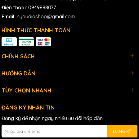
Điện thoại:
0949888077
Email:
nyaudioshop@gmail.com
HÌNH THỨC THANH TOÁN
CHÍNH SÁCH
HƯỚNG DẪN
TÙY CHỌN NHANH
4. Thiết Kế Chắc Chắn và Tiện
ĐĂNG KÝ NHẬN TIN
Lợi
Đăng ký để nhận ngay nhiều ưu đãi hấp dẫn
ĐĂNG KÝ
Shure
ULXD2/B58 được thiết kế với vỏ ngoài chắc chắn,