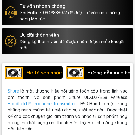
Tư vấn nhanh chống
Gọi Hotline: 0949888077 để được tư vấn mua hàng
ngay lập tức
Ưu đãi thành viên
Đăng ký thành viên để được nhận được nhiều khuyến
mãi.
Mô tả sản phẩm
Hướng dẫn mua hàn
Shure
là một thương hiệu nổi tiếng toàn cầu trong lĩnh vực
âm thanh, và sản phẩm Shure ULXD2/B58 Wireless
Handheld Microphone Transmitter
- H50 Band là một trong
những minh chứng tiêu biểu cho sự xuất sắc này. Được thiết
kế cho các chuyên gia âm thanh và nhạc sĩ, sản phẩm này
mang lại chất lượng âm thanh vượt trội và tính năng không
dây tiên tiến.