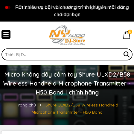
Rất nhiều ưu đãi và chương trình khuyến mãi đang
Chào mừng bạn đến với cửa hàng NY Audio - DJ
chờ đợi bạn
Store
0
Micro không dây cầm tay Shure ULXD2/B58
Wireless Handheld Microphone Transmitter -
H50 Band l chính hãng
Trang chủ
Shure ULXD2/B58 Wireless Handheld
Microphone Transmitter - H50 Band