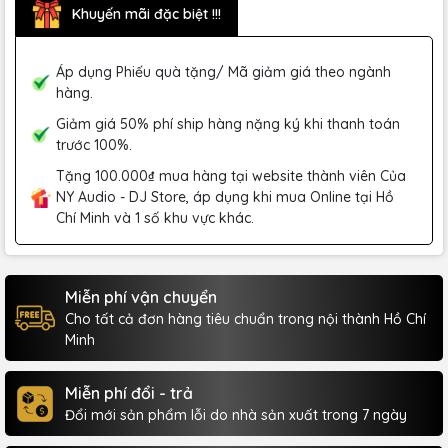
Khuyến mãi đặc biệt !!!
Áp dụng Phiếu quà tặng/ Mã giảm giá theo ngành
hàng.
Giảm giá 50% phí ship hàng nặng ký khi thanh toán
trước 100%.
Tặng 100.000₫ mua hàng tại website thành viên Của
NY Audio - DJ Store, áp dụng khi mua Online tại Hồ
Chí Minh và 1 số khu vực khác.
Miễn phí vận chuyển
Cho tất cả đơn hàng tiêu chuẩn trong nội thành Hồ Chí
Minh
Miễn phí đổi - trả
Đổi mới sản phẩm lỗi do nhà sản xuất trong 7 ngày