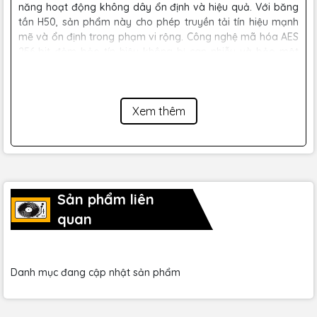
năng hoạt động không dây ổn định và hiệu quả. Với băng
tần H50, sản phẩm này cho phép truyền tải tín hiệu mạnh
mẽ và ổn định trong phạm vi rộng. Công nghệ mã hóa AES
256-bit đảm bảo tín hiệu không bị can nhiễu và bảo mật
tuyệt đối, lý tưởng cho các sự kiện quan trọng và môi
trường chuyên nghiệp.
Xem thêm
Sản phẩm liên
quan
Danh mục đang cập nhật sản phẩm