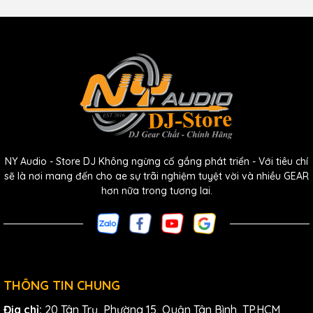
3. Thời Lượng Pin Ấn Tượng
Thời lượng pin luôn là mối quan tâm đối với các
thiết bị
không dây
.
Shure
ULXD2/B58 giải quyết vấn đề này một
NY Audio - Store DJ Không ngừng cố gắng phát triển - Với tiêu chí
cách xuất sắc với khả năng hoạt động liên tục lên đến 11
sẽ là nơi mang đến cho ae sự trãi nghiệm tuyệt vời và nhiều GEAR
giờ chỉ với pin sạc
Shure
SB900A. Điều này giúp người dùng
hơn nữa trong tương lai.
yên tâm sử dụng trong suốt các buổi biểu diễn kéo dài mà
không lo ngại về việc thay pin giữa chừng.
THÔNG TIN CHUNG
Địa chỉ:
20 Tân Trụ, Phường 15, Quận Tân Bình, TP.HCM