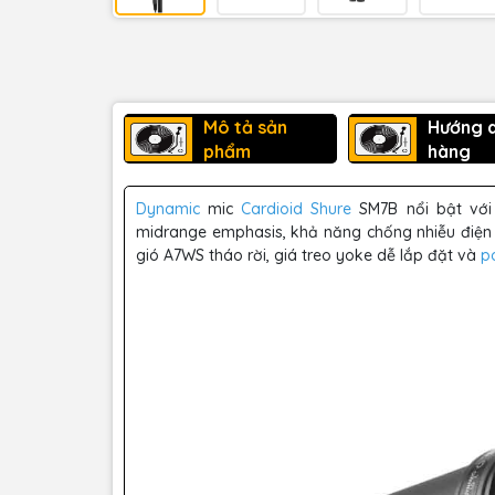
Mô tả sản
Hướng 
phẩm
hàng
Dynamic
mic
Cardioid
Shure
SM7B nổi bật với
midrange emphasis, khả năng chống nhiễu điện t
gió A7WS tháo rời, giá treo yoke dễ lắp đặt và
p