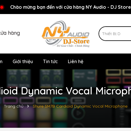
Rất nhiều ưu đãi và chương trình khuyến mãi đang chờ đợi
Chào mừng bạn đến với cửa hàng NY Audio - DJ Store
cửa hàng
m
Giới thiệu
Tin tức
Liên hệ
ioid Dynamic Vocal Microph
Trang chủ
Shure SM7B Cardioid Dynamic Vocal Microphone