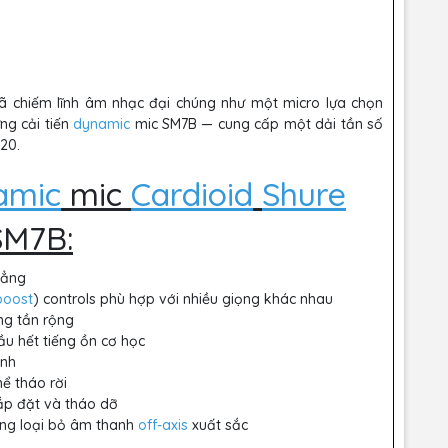
đã chiếm lĩnh âm nhạc đại chúng như một micro lựa chọn
g cải tiến
dynamic
mic SM7B — cung cấp một dải tần số
020.
amic
mic
Cardioid
Shure
SM7B:
hẳng
boost
) controls phù hợp với nhiều giọng khác nhau
ng tần rộng
hầu hết tiếng ồn cơ học
ạnh
ể tháo rời
lắp đặt và tháo dỡ
ng loại bỏ âm thanh
off-axis
xuất sắc