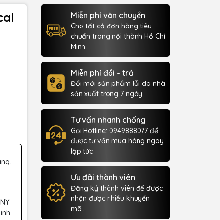
cal
Miễn phí vận chuyển
Cho tất cả đơn hàng tiêu
chuẩn trong nội thành Hồ Chí
Minh
Miễn phí đổi - trả
Đổi mới sản phẩm lỗi do nhà
sản xuất trong 7 ngày
Tư vấn nhanh chống
Gọi Hotline: 0949888077 để
được tư vấn mua hàng ngay
lập tức
àng.
Ưu đãi thành viên
Đăng ký thành viên để được
nhận được nhiều khuyến
 NY
mãi.
Minh