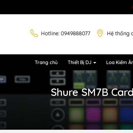
Hotline:
0949888077
Hệ thống 
Trang chủ
Thiết Bị DJ
Loa Kiểm Â
Shure SM7B Card