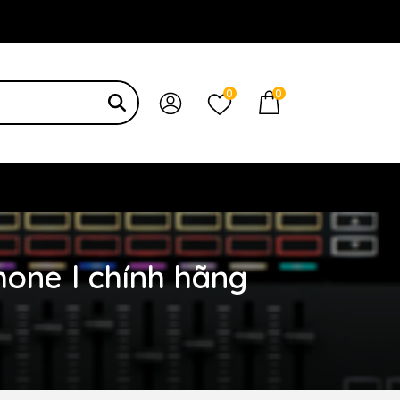
 bạn
0
0
one l chính hãng