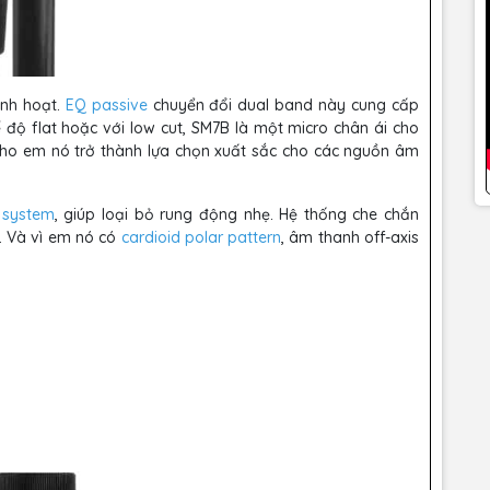
inh hoạt.
EQ passive
chuyển đổi dual band này cung cấp
ế độ flat hoặc với low cut, SM7B là một micro chân ái cho
ho em nó trở thành lựa chọn xuất sắc cho các nguồn âm
g
system
, giúp loại bỏ rung động nhẹ. Hệ thống che chắn
m. Và vì em nó có
cardioid
polar pattern
, âm thanh off-axis