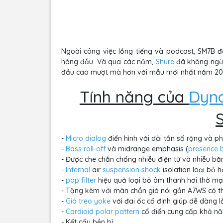
Ngoài công việc lồng tiếng và podcast, SM7B 
hàng đầu. Và qua các năm,
Shure
đã không ngừn
đầu cao mượt mà hơn với mẫu mới nhất năm 2
Tính năng của
Dyn
-
Micro dialog
điển hình với dải tần số rộng và p
-
Bass roll-off
và midrange emphasis (
presence 
- Được che chắn chống nhiễu điện từ và nhiễu bă
-
Internal
air
suspension shock
isolation loại bỏ 
-
pop filter
hiệu quả loại bỏ âm thanh hơi thở m
- Tặng kèm với màn chắn gió nói gần A7WS có th
-
Giá treo yoke
với đai ốc cố định giúp dễ dàng 
-
Cardioid
polar pattern
cổ điển cung cấp khả nă
- Kết cấu bền bỉ