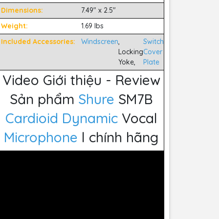
Dimensions:
7.49" x 2.5"
Weight:
1.69 lbs
Included Accessories:
Windscreen
,
Switch
Locking
Cover
Yoke,
Plate
Video Giới thiệu - Review
Sản phẩm
Shure
SM7B
Cardioid Dynamic
Vocal
Microphone
l chính hãng