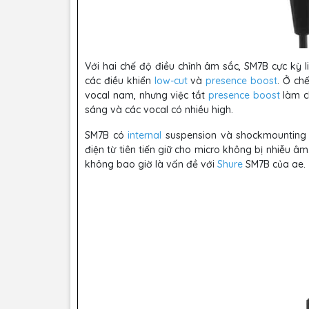
Với hai chế độ điều chỉnh âm sắc, SM7B cực kỳ l
các điều khiển
low-cut
và
presence boost
. Ở ch
vocal nam, nhưng việc tắt
presence boost
làm c
sáng và các vocal có nhiều high.
SM7B có
internal
suspension và shockmountin
điện từ tiên tiến giữ cho micro không bị nhiễu â
không bao giờ là vấn đề với
Shure
SM7B của ae.