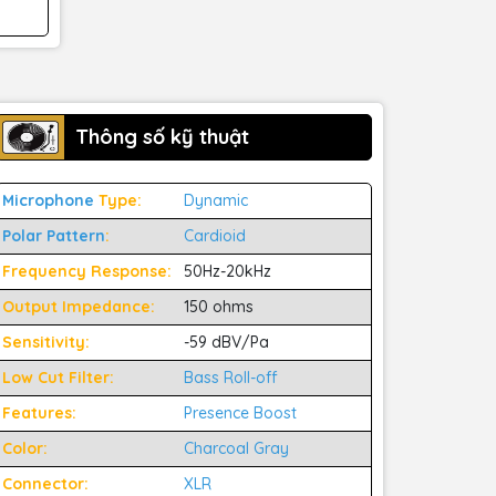
Thông số kỹ thuật
Microphone
Type:
Dynamic
Polar Pattern
:
Cardioid
Frequency Response:
50Hz-20kHz
Output Impedance:
150 ohms
Sensitivity:
-59 dBV/Pa
Low Cut Filter:
Bass Roll-off
Features:
Presence Boost
Color:
Charcoal Gray
Connector:
XLR