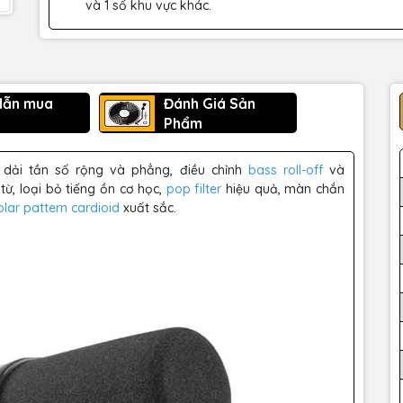
và 1 số khu vực khác.
dẫn mua
Đánh Giá Sản
Phẩm
 dải tần số rộng và phẳng, điều chỉnh
bass roll-off
và
ừ, loại bỏ tiếng ồn cơ học,
pop filter
hiệu quả, màn chắn
olar pattern
cardioid
xuất sắc.