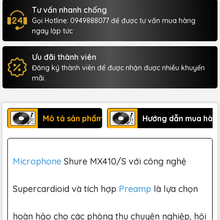
Tư vấn nhanh chống
Gọi Hotline: 0949888077 để được tư vấn mua hàng
ngay lập tức
Ưu đãi thành viên
Đăng ký thành viên để được nhận được nhiều khuyến
mãi.
Mô tả sản phẩm
Hướng dẫn mua hàn
Microphone
Shure MX410/S với công nghệ
Supercardioid và tích hợp
Preamp
là lựa chọn
hoàn hảo cho các phòng thu chuyên nghiệp, hội