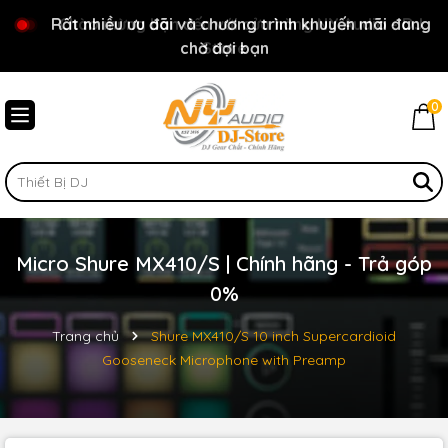
Rất nhiều ưu đãi và chương trình khuyến mãi đang
Chào mừng bạn đến với cửa hàng NY Audio - DJ
chờ đợi bạn
Store
0
Micro Shure MX410/S | Chính hãng - Trả góp
0%
Trang chủ
Shure MX410/S 10 inch Supercardioid
Gooseneck Microphone with Preamp