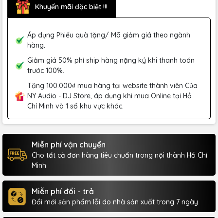
Khuyến mãi đặc biệt !!!
Áp dụng Phiếu quà tặng/ Mã giảm giá theo ngành
hàng.
Giảm giá 50% phí ship hàng nặng ký khi thanh toán
trước 100%.
Tặng 100.000₫ mua hàng tại website thành viên Của
NY Audio - DJ Store, áp dụng khi mua Online tại Hồ
Chí Minh và 1 số khu vực khác.
Miễn phí vận chuyển
Cho tất cả đơn hàng tiêu chuẩn trong nội thành Hồ Chí
Minh
Miễn phí đổi - trả
Đổi mới sản phẩm lỗi do nhà sản xuất trong 7 ngày