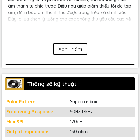
âm thanh từ phía trước. Điều này giúp giảm thiểu tối đa tạp
âm, đảm bảo âm thanh thu được trong trẻo và chính xác.
Đây là lựa chọn lý tưởng cho các phòng thu yêu cầu cao về
chất lượng âm thanh.
Xem thêm
2. Thiết kế Gooseneck 10 inch
linh hoạt
Thông số kỹ thuật
Polar Pattern:
Supercardioid
Frequency Response:
50Hz-17kHz
Max SPL:
120dB
Output Impedance:
150 ohms