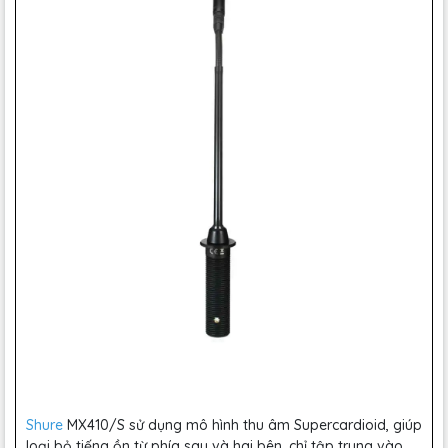
Shure
MX410/S sử dụng mô hình thu âm Supercardioid, giúp
loại bỏ tiếng ồn từ phía sau và hai bên, chỉ tập trung vào