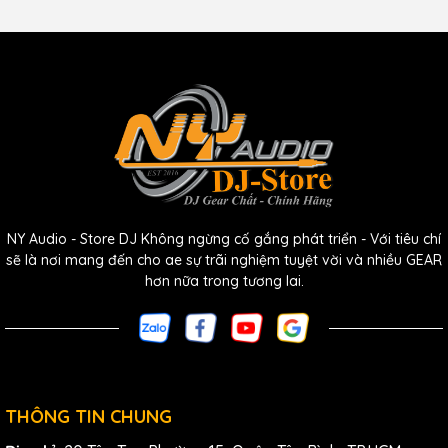
NY Audio - Store DJ Không ngừng cố gắng phát triển - Với tiêu chí
sẽ là nơi mang đến cho ae sự trãi nghiệm tuyệt vời và nhiều GEAR
hơn nữa trong tương lai.
THÔNG TIN CHUNG
Một trong những điểm nổi bật của
Shure
MX410/S là tích
hợp
preamp
chất lượng cao, giúp tăng cường tín hiệu âm