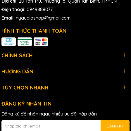
Địa chỉ:
20 Tân Trụ, Phường 15, Quận Tân Bình, TP.HCM
thanh, giảm thiểu nhiễu và méo tiếng.
Preamp
tích hợp này
đảm bảo âm thanh thu được luôn rõ ràng, mạnh mẽ và
Điện thoại:
0949888077
trung thực.
Email:
nyaudioshop@gmail.com
HÌNH THỨC THANH TOÁN
4. Khả năng chống rung và
giảm tiếng ồn
CHÍNH SÁCH
HƯỚNG DẪN
TÙY CHỌN NHANH
ĐĂNG KÝ NHẬN TIN
Đăng ký để nhận ngay nhiều ưu đãi hấp dẫn
ĐĂNG KÝ