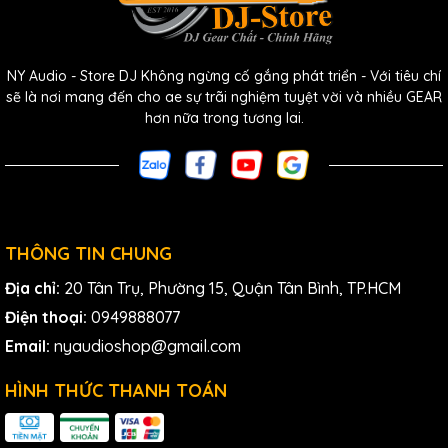
- Bao gồm cả bộ lắp
rack
, túi đựng vinyl có khoá kéo,
nguồn điện, 2 cáp BNC, 2 adapter BNC lắp trước, 2 anten
phân nữa và 2 viên pin thử AA
NY Audio - Store DJ Không ngừng cố gắng phát triển - Với tiêu chí
sẽ là nơi mang đến cho ae sự trãi nghiệm tuyệt vời và nhiều GEAR
hơn nữa trong tương lai.
THÔNG TIN CHUNG
Địa chỉ:
20 Tân Trụ, Phường 15, Quận Tân Bình, TP.HCM
Điện thoại:
0949888077
Email:
nyaudioshop@gmail.com
HÌNH THỨC THANH TOÁN