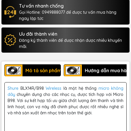
Tư vấn nhanh chống
Gọi Hotline: 0949888077 để được tư vấn mua hàng
ngay lập tức
Ưu đãi thành viên
Đăng ký thành viên để được nhận được nhiều khuyến
mãi.
Mô tả sản phẩm
Hướng dẫn mua hàn
Shure
BLX14R/B98
Wireless
là một hệ thống
micro không
dây
chuyên dụng cho các nhạc cụ, được tích hợp với Micro
B98. Với sự kết hợp tối ưu giữa chất lượng âm thanh và tính
linh hoạt, con vợ này đã chinh phục được rất nhiều nghệ sĩ
và nhà sản xuất âm nhạc trên toàn thế giới.