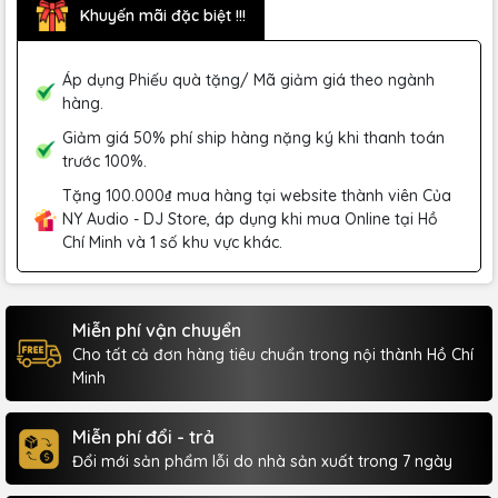
Khuyến mãi đặc biệt !!!
Áp dụng Phiếu quà tặng/ Mã giảm giá theo ngành
hàng.
Giảm giá 50% phí ship hàng nặng ký khi thanh toán
trước 100%.
Tặng 100.000₫ mua hàng tại website thành viên Của
NY Audio - DJ Store, áp dụng khi mua Online tại Hồ
Chí Minh và 1 số khu vực khác.
Miễn phí vận chuyển
Cho tất cả đơn hàng tiêu chuẩn trong nội thành Hồ Chí
Minh
Miễn phí đổi - trả
Đổi mới sản phẩm lỗi do nhà sản xuất trong 7 ngày