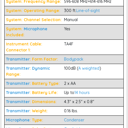
System: Frequency Range:
596-608 MHz+614-616 MHz
System: Operating Range:
300 ft.
Line-of-sight
System: Channel Selection:
Manual
System:
Microphone
Yes
Included:
Instrument Cable:
TA4F
Connector 1:
Transmitter
: Form Factor:
Bodypack
Transmitter
:
Dynamic
100dB (
A weighted
)
Range:
Transmitter
: Battery Type:
2 x AA
Transmitter
: Battery Life:
Up to
14 hours
Transmitter
: Dimensions:
4.3" x 2.5" x 0.8"
Transmitter
: Weight:
0.16 lbs.
Phạm vi hoạt động lớn: Với băng tần J11 (614-638 MHz),
Microphone
: Type:
Condenser
Shure
BLX14R/B98 cho phép hoạt động ở phạm vi rộng mà
không gặp phải nhiều sự cố từ các tín hiệu ngoài.