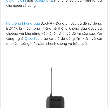
guitar
,
violin
hay
saxophone
, mang lại sự thuận tiện tối đa
cho người sử dụng.
Hệ thống không dây
BLX14R - Đáng tin cậy và dễ sử dụng:
BLX14R là một trong những hệ thống không dây được ưa
chuộng với khả năng kết nối ổn định và độ tin cậy cao. Với
công nghệ
QuickScan
, ae có thể dễ dàng tìm kiếm và cài
đặt kênh sóng một cách nhanh chóng và hiệu quả.