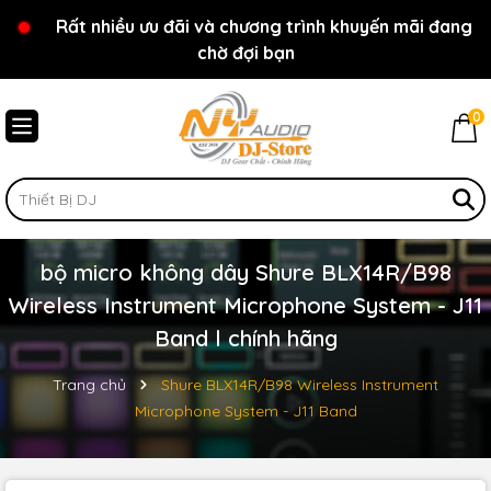
Rất nhiều ưu đãi và chương trình khuyến mãi đang
Chào mừng bạn đến với cửa hàng NY Audio - DJ
chờ đợi bạn
Store
0
bộ micro không dây Shure BLX14R/B98
Wireless Instrument Microphone System - J11
Band l chính hãng
Trang chủ
Shure BLX14R/B98 Wireless Instrument
Microphone System - J11 Band