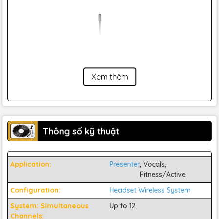
Xem thêm
Thông số kỹ thuật
Application:
Presenter
, Vocals,
Fitness/Active
Configuration:
Headset Wireless System
3. Tính năng nổi bật
System: Simultaneous
Up to 12
Channels: