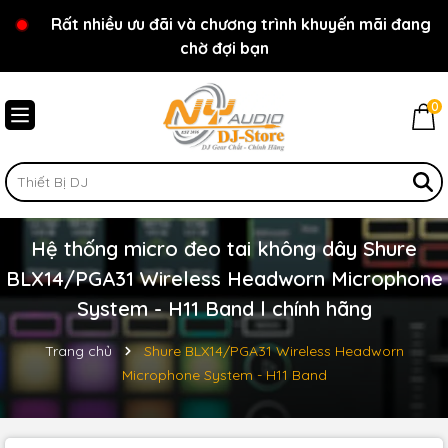
Rất nhiều ưu đãi và chương trình khuyến mãi đang
Chào mừng bạn đến với cửa hàng NY Audio - DJ
chờ đợi bạn
Store
0
Hệ thống micro đeo tai không dây Shure
BLX14/PGA31 Wireless Headworn Microphone
System - H11 Band l chính hãng
Trang chủ
Shure BLX14/PGA31 Wireless Headworn
Microphone System - H11 Band