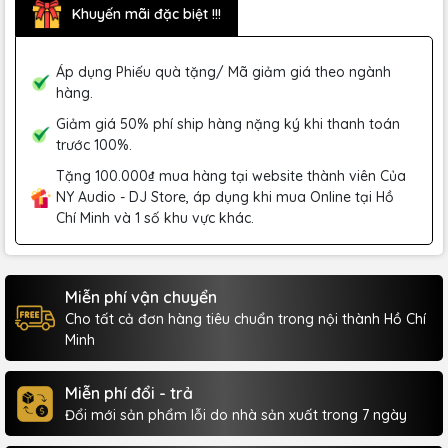
Khuyến mãi đặc biệt !!!
Áp dụng Phiếu quà tặng/ Mã giảm giá theo ngành
hàng.
Giảm giá 50% phí ship hàng nặng ký khi thanh toán
trước 100%.
Tặng 100.000₫ mua hàng tại website thành viên Của
NY Audio - DJ Store, áp dụng khi mua Online tại Hồ
Chí Minh và 1 số khu vực khác.
Miễn phí vận chuyển
Cho tất cả đơn hàng tiêu chuẩn trong nội thành Hồ Chí
Minh
Miễn phí đổi - trả
Đổi mới sản phẩm lỗi do nhà sản xuất trong 7 ngày