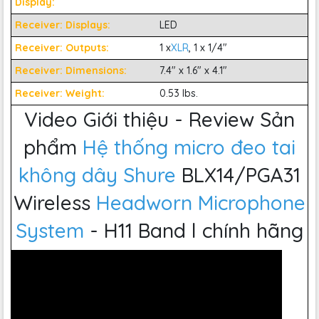
Display:
Receiver: Displays:
LED
Receiver: Outputs:
1 x
XLR
, 1 x 1/4"
Receiver: Dimensions:
7.4" x 1.6" x 4.1"
Receiver: Weight:
0.53 lbs.
Video Giới thiệu - Review Sản
phẩm
Hệ thống micro đeo tai
không dây
Shure
BLX14/PGA31
Wireless
Headworn Microphone
4. Ứng dụng trong thực tế
System
- H11 Band l chính hãng
4.1. Sự kiện và hội nghị
Shure
BLX14/PGA31 là lựa chọn lý tưởng cho các sự kiện và