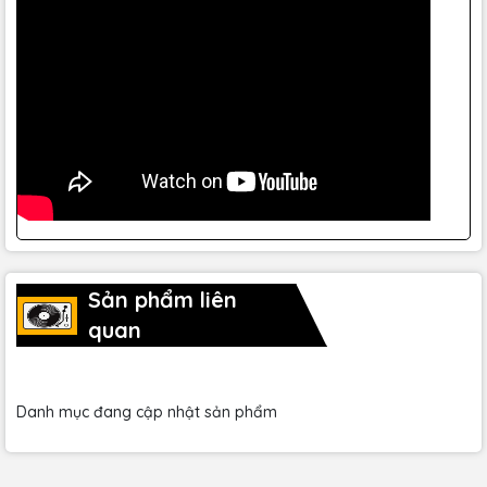
hội nghị nhờ vào tính năng không dây linh hoạt và chất
lượng âm thanh vượt trội. Ae có thể di chuyển tự do mà
không bị giới hạn bởi dây cáp, đảm bảo mọi lời nói đều
được truyền tải một cách rõ ràng và chính xác.
4.2. Giảng dạy và đào tạo
Đối với giáo viên và huấn luyện viên, micro đeo đầu PGA31
giúp giảng dạy một cách hiệu quả hơn. Ae có thể tự do di
chuyển trong lớp học hoặc phòng tập mà vẫn giữ được âm
thanh rõ ràng, không bị gián đoạn.
Sản phẩm liên
quan
Danh mục đang cập nhật sản phẩm