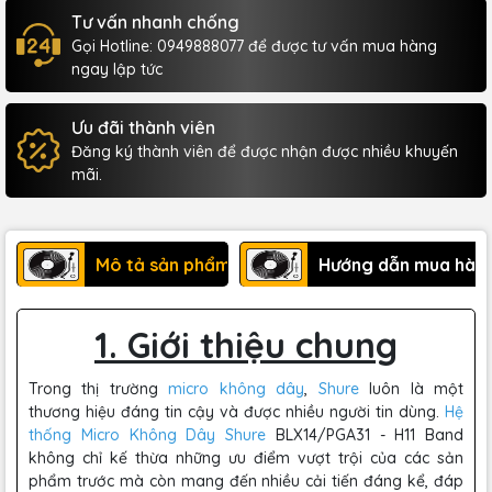
Tư vấn nhanh chống
Gọi Hotline: 0949888077 để được tư vấn mua hàng
ngay lập tức
Ưu đãi thành viên
Đăng ký thành viên để được nhận được nhiều khuyến
mãi.
Mô tả sản phẩm
Hướng dẫn mua hàn
1. Giới thiệu chung
Trong thị trường
micro không dây
,
Shure
luôn là một
thương hiệu đáng tin cậy và được nhiều người tin dùng.
Hệ
thống Micro Không Dây
Shure
BLX14/PGA31 - H11 Band
không chỉ kế thừa những ưu điểm vượt trội của các sản
phẩm trước mà còn mang đến nhiều cải tiến đáng kể, đáp