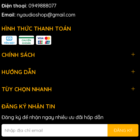
Điện thoại:
0949888077
hoàn hảo cho các buổi biểu diễn, hội nghị, giảng dạy và
nhiều hoạt động khác. Nếu ae đang tìm kiếm một hệ thống
Email:
nyaudioshop@gmail.com
micro không dây chuyên nghiệp và đáng tin cậy,
Shure
BLX14/PGA31 sẽ không làm ae thất vọng.
HÌNH THỨC THANH TOÁN
Tính năng của
Shure
BLX14/PGA31 Wireless
CHÍNH SÁCH
Headworn Microphone
HƯỚNG DẪN
System
- H11 Band:
TÙY CHỌN NHANH
·
Hệ thống không dây
hiệu suất cao, dễ sử dụng
· Hỗ trợ tới 12 hệ thống đồng thời
ĐĂNG KÝ NHẬN TIN
·
Bộ thu
BLX4 một kênh với thiết lập chỉ bằng một nút nhấn
·
Micro condenser
PGA31 với hướng thu cardioid thu âm
Đăng ký để nhận ngay nhiều ưu đãi hấp dẫn
giọng nói của ae với độ rõ nét tuyệt vời
· Bao gồm kẹp cáp, mút chắn gió, nguồn điện và 2 pin AA
ĐĂNG KÝ
kiểm tra