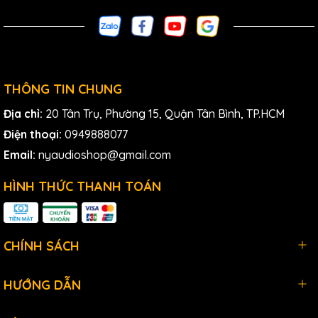
có mà không cần phải thay đổi hay nâng cấp thiết bị.
Ngoài ra, ADX1 còn hỗ trợ nhiều kênh tần số khác nhau, cho
phép sử dụng đồng thời nhiều thiết bị mà không lo xung
đột tần số.
Chất lượng âm thanh xuất sắc
THÔNG TIN CHUNG
Với công nghệ truyền tải tiên tiến,
Shure
ADX1 mang đến
Địa chỉ:
20 Tân Trụ, Phường 15, Quận Tân Bình, TP.HCM
chất lượng âm thanh xuất sắc, trong trẻo và chi tiết. Thiết bị
Điện thoại:
0949888077
này giúp tái tạo âm thanh một cách chân thực và sống
động, đáp ứng mọi yêu cầu khắt khe của các chuyên gia
Email:
nyaudioshop@gmail.com
âm thanh. Dù là trong các buổi biểu diễn trực tiếp hay trong
studio ghi âm, ADX1 đều đảm bảo mang đến trải nghiệm
HÌNH THỨC THANH TOÁN
âm thanh tốt nhất cho người dùng.
Dễ dàng cài đặt và sử dụng
CHÍNH SÁCH
Shure
ADX1 được thiết kế với giao diện người dùng thân
thiện, dễ dàng cài đặt và sử dụng. Với màn hình hiển thị rõ
nét và các nút điều khiển đơn giản, người dùng có thể dễ
HƯỚNG DẪN
dàng thao tác và điều chỉnh các thông số của thiết bị. Hơn
nữa, ADX1 còn đi kèm với các hướng dẫn chi tiết và hỗ trợ