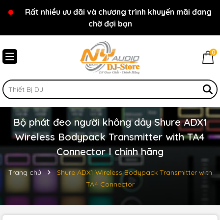
Rất nhiều ưu đãi và chương trình khuyến mãi đang
Chào mừng bạn đến với cửa hàng NY Audio - DJ
chờ đợi bạn
Store
0
Bộ phát đeo người không dây Shure ADX1
Wireless Bodypack Transmitter with TA4
Connector l chính hãng
Trang chủ
Shure ADX1 Wireless Bodypack Transmitter with
TA4 Connector