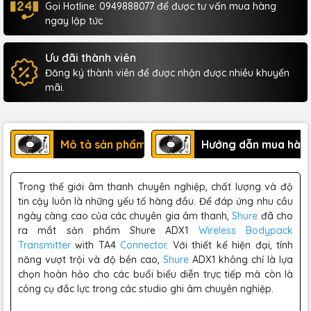
Gọi Hotline: 0949888077 để được tư vấn mua hàng
ngay lập tức
Ưu đãi thành viên
Đăng ký thành viên để được nhận được nhiều khuyến
mãi.
Mô tả sản phẩm
Hướng dẫn mua hàn
Trong thế giới âm thanh chuyên nghiệp, chất lượng và độ
tin cậy luôn là những yếu tố hàng đầu. Để đáp ứng nhu cầu
ngày càng cao của các chuyên gia âm thanh,
Shure
đã cho
ra mắt sản phẩm Shure ADX1
Wireless Bodypack
Transmitter
with TA4
Connector
. Với thiết kế hiện đại, tính
năng vượt trội và độ bền cao,
Shure
ADX1 không chỉ là lựa
chọn hoàn hảo cho các buổi biểu diễn trực tiếp mà còn là
công cụ đắc lực trong các studio ghi âm chuyên nghiệp.