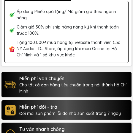
Áp dụng Phiếu quà tặng/ Mã giảm giá theo ngành
hàng.
Giảm giá 50% phí ship hàng nặng ký khi thanh toán
trước 100%.
Tặng 100.000₫ mua hàng tại website thành viên Của
NY Audio - DJ Store, áp dụng khi mua Online tại Hồ
Chí Minh và 1 số khu vực khác.
Miễn phí vận chuyển
Cho tất cả đơn hàng tiêu chuẩn trong nội thành Hồ Chí
Minh
Miễn phí đổi - trả
Đổi mới sản phẩm lỗi do nhà sản xuất trong 7 ngày
Tư vấn nhanh chống