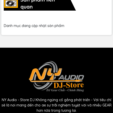
pin giữa chừng. Ngoài ra, pin của ADX1 có thể sạc lại nhanh
quan
chóng, tiết kiệm thời gian và chi phí cho người dùng.
5. Tính năng quản lý tần số
Danh mục đang cập nhật sản phẩm
thông minh
Một trong những điểm nổi bật của
Shure
ADX1 là tính năng
quản lý tần số thông minh. Thiết bị được trang bị công
nghệ
Axient Digital
, cho phép quét và quản lý tần số tự
động, đảm bảo tín hiệu luôn ổn định và tránh hiện tượng
nhiễu sóng. Tính năng này đặc biệt hữu ích trong các môi
trường làm việc phức tạp, nơi có nhiều thiết bị không dây
hoạt động cùng lúc.
Khả năng tương thích cao
Shure
ADX1 có khả năng tương thích cao với nhiều loại
NY Audio - Store DJ Không ngừng cố gắng phát triển - Với tiêu chí
micro và thiết bị âm thanh khác nhau. Điều này giúp người
sẽ là nơi mang đến cho ae sự trãi nghiệm tuyệt vời và nhiều GEAR
dùng dễ dàng tích hợp ADX1 vào hệ thống âm thanh hiện
hơn nữa trong tương lai.