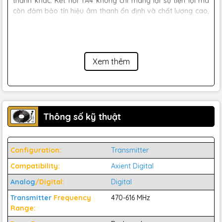
thanh khác. Kết nối TA4 không chỉ mang lại sự tiện lợi mà
còn đảm bảo tín hiệu âm thanh ổn định và chất lượng cao,
giảm thiểu tối đa hiện tượng nhiễu sóng hay mất tín hiệu.
Xem thêm
Thông số kỹ thuật
Configuration:
Transmitter
Compatibility:
Axient Digital
Analog
/Digital:
Digital
Transmitter
Frequency
470-616 MHz
Range: