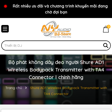
Rất nhiều ưu đãi và chương trình khuyến mãi đang
Chào mừng bạn đến với cửa hàng NY Audio - DJ
chờ đợi bạn
Store
0
Bộ phát không dây đeo người Shure AD1
Wireless Bodypack Transmitter with TA4
Connector l chính hãng
Trang chủ
Shure AD1 Wireless Bodypack Transmitter with
TA4 Connector