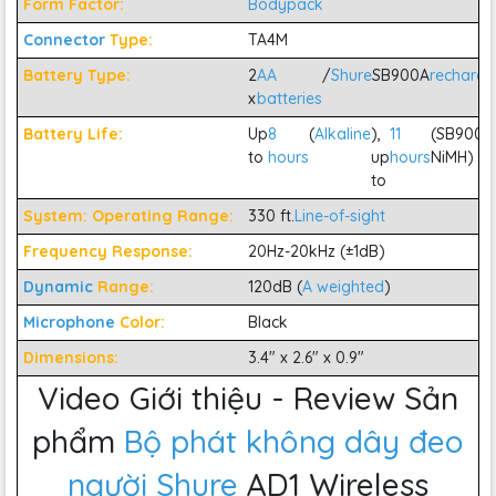
Form Factor:
Bodypack
Connector
Type:
TA4M
Battery Type:
2
AA
/
Shure
SB900A
recharge
x
batteries
Battery Life:
Up
8
(
Alkaline
),
11
(SB900A
to
hours
up
hours
NiMH)
to
System: Operating Range:
330 ft.
Line-of-sight
Frequency Response:
20Hz-20kHz (±1dB)
Dynamic
Range:
120dB (
A weighted
)
Microphone
Color:
Black
Dimensions:
3.4" x 2.6" x 0.9"
Video Giới thiệu - Review Sản
phẩm
Bộ phát không dây đeo
người
Shure
AD1 Wireless