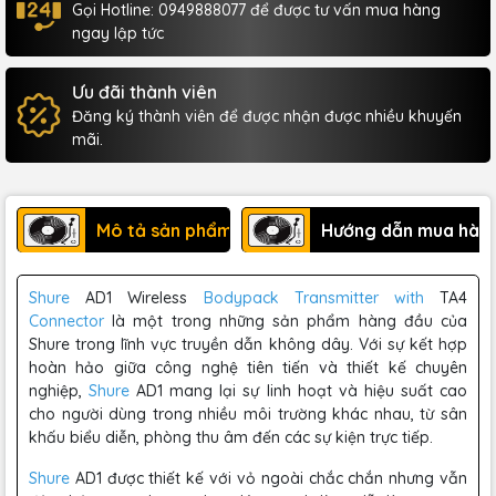
Gọi Hotline: 0949888077 để được tư vấn mua hàng
ngay lập tức
Ưu đãi thành viên
Đăng ký thành viên để được nhận được nhiều khuyến
mãi.
Mô tả sản phẩm
Hướng dẫn mua hàn
Shure
AD1 Wireless
Bodypack Transmitter with
TA4
Connector
là một trong những sản phẩm hàng đầu của
Shure trong lĩnh vực truyền dẫn không dây. Với sự kết hợp
hoàn hảo giữa công nghệ tiên tiến và thiết kế chuyên
nghiệp,
Shure
AD1 mang lại sự linh hoạt và hiệu suất cao
cho người dùng trong nhiều môi trường khác nhau, từ sân
khấu biểu diễn, phòng thu âm đến các sự kiện trực tiếp.
Shure
AD1 được thiết kế với vỏ ngoài chắc chắn nhưng vẫn