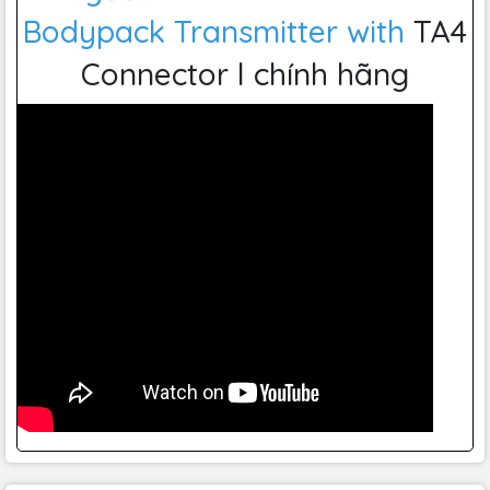
4. Màn Hình Hiển Thị Thông
Bodypack Transmitter with
TA4
Minh
Connector l chính hãng
Shure
AD1 được trang bị màn hình hiển thị LCD thông minh,
cung cấp thông tin chi tiết về tình trạng pin, tần số và các
cài đặt khác. Màn hình này giúp người dùng dễ dàng kiểm
soát và điều chỉnh thiết bị một cách chính xác và nhanh
chóng. Giao diện người dùng thân thiện cũng là một điểm
cộng, giúp tiết kiệm thời gian và công sức trong quá trình
sử dụng.
5. Tính Năng Đa Dạng và Dễ
Dàng Tùy Chỉnh
Shure
AD1 cung cấp nhiều tính năng tùy chỉnh để phù hợp