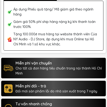
Áp dụng Phiếu quà tặng/ Mã giảm giá theo ngành
hàng.
Giảm giá 50% phí ship hàng nặng ký khi thanh toán
trước 100%.
Tặng 100.000₫ mua hàng tại website thành viên Của
NY Audio - DJ Store, áp dụng khi mua Online tại Hồ
Chí Minh và 1 số khu vực khác.
Miễn phí vận chuyển
Cho tất cả đơn hàng tiêu chuẩn trong nội thành Hồ Chí
Minh
Miễn phí đổi - trả
Đổi mới sản phẩm lỗi do nhà sản xuất trong 7 ngày
Tư vấn nhanh chống