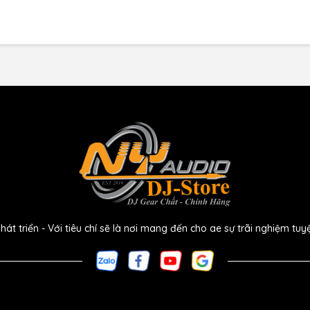
g âm thanh vượt trội
nh đỉnh cao, và XSW-D Portable Lav Mobile Kit không phải
 triển - Với tiêu chí sẽ là nơi mang đến cho ae sự trãi nghiệm tuy
h rõ ràng, chân thực và độ méo tiếng thấp, đảm bảo
ch rõ ràng và chuyên nghiệp. Micro Lavalier đi kèm cũng
t, loại bỏ tạp âm không mong muốn từ môi trường xung
g kết nối linh hoạt