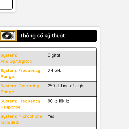
Thông số kỹ thuật
System:
Digital
Analog/Digital:
System: Frequency
2.4 GHz
Range:
System: Operating
250 ft. Line-of-sight
Range:
System: Frequency
80Hz-18kHz
Response:
System: Microphone
Yes
Included: