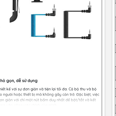
 nhỏ gọn, dễ sử dụng
ết kế với sự đơn giản và tiện lợi tối đa. Cả bộ thu và bộ
 người hoặc thiết bị mà không gây cản trở. Đặc biệt, việc
ơn giản với chỉ một nút bấm duy nhất để bật/tắt và kết
rung vào công việc chính của mình.