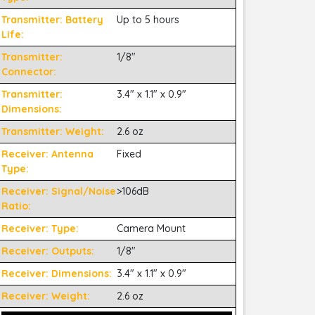
Transmitter: Battery
Up to 5 hours
Life:
Transmitter:
1/8"
Connector:
Transmitter:
3.4" x 1.1" x 0.9"
Dimensions:
Transmitter: Weight:
2.6 oz
Receiver: Antenna
Fixed
Type:
Receiver: Signal/Noise
>106dB
Ratio:
Receiver: Type:
Camera Mount
Receiver: Outputs:
1/8"
Receiver: Dimensions:
3.4" x 1.1" x 0.9"
Receiver: Weight:
2.6 oz