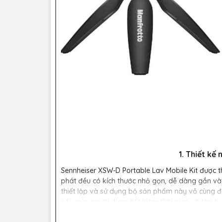
1. Thiết kế
Sennheiser XSW-D Portable Lav Mobile Kit được thi
phát đều có kích thước nhỏ gọn, dễ dàng gắn vào
thiết lập và sử dụng bộ sản phẩm này vô cùng đ
nối, giúp người dùng tiết kiệm thời gian và tập t