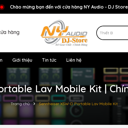
Rất nhiều ưu đãi và chương trình khuyến mãi đang chờ đợi
Chào mừng bạn đến với cửa hàng NY Audio - DJ Store
cửa hàng
m
Giới thiệu
Tin tức
Liên hệ
rtable Lav Mobile Kit | Chí
Trang chủ
Sennheiser XSW-D Portable Lav Mobile Kit