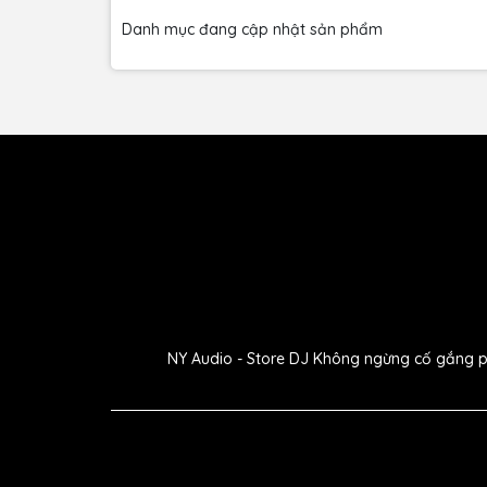
Danh mục đang cập nhật sản phẩm
2. Chất lượn
Sennheiser luôn nổi tiếng với chất lượng âm tha
NY Audio - Store DJ Không ngừng cố gắng phát
là ngoại lệ. Bộ sản phẩm này mang đến âm than
rằng giọng nói của ae sẽ được truyền tải một cá
được thiết kế để thu âm thanh một cách chi tiế
quanh.
3. Khả năn