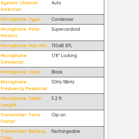
System: Channel
Auto
Selection:
Microphone: Type:
Condenser
Microphone: Polar
Supercardioid
Pattern:
Microphone: Max SPL:
130dB SPL
Microphone:
1/8" Locking
Connector:
Microphone: Color:
Black
Microphone:
50Hz-18kHz
Frequency Response:
Microphone: Cable
5.2 ft.
Length:
Transmitter: Form
Clip-on
Factor:
Transmitter: Battery
Rechargeable
Type: