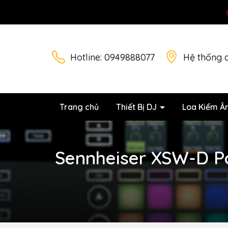
Hotline:
0949888077
Hệ thống 
Trang chủ
Thiết Bị DJ
Loa Kiểm Â
Sennheiser XSW-D Po