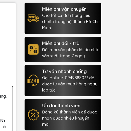
Miễn phí vận chuyển
Cho tất cả đơn hàng tiêu
chuẩn trong nội thành Hồ Chí
Minh
Miễn phí đổi - trả
Đổi mới sản phẩm lỗi do nhà
sản xuất trong 7 ngày
Tư vấn nhanh chống
Gọi Hotline: 0949888077 để
được tư vấn mua hàng ngay
lập tức
àng.
Ưu đãi thành viên
Đăng ký thành viên để được
nhận được nhiều khuyến
 NY
mãi.
Minh