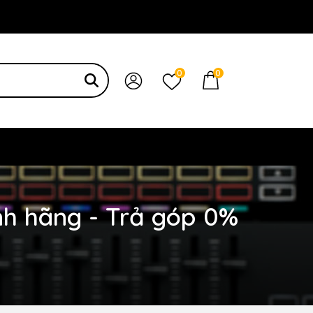
 bạn
0
0
nh hãng - Trả góp 0%