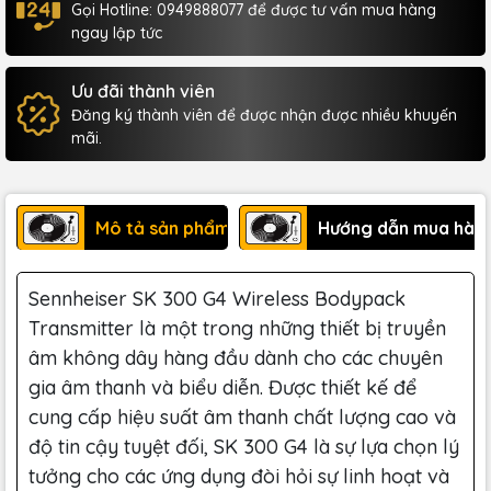
Gọi Hotline: 0949888077 để được tư vấn mua hàng
ngay lập tức
Ưu đãi thành viên
Đăng ký thành viên để được nhận được nhiều khuyến
mãi.
Mô tả sản phẩm
Hướng dẫn mua hàn
Sennheiser SK 300 G4 Wireless Bodypack
Transmitter là một trong những thiết bị truyền
âm không dây hàng đầu dành cho các chuyên
gia âm thanh và biểu diễn. Được thiết kế để
cung cấp hiệu suất âm thanh chất lượng cao và
độ tin cậy tuyệt đối, SK 300 G4 là sự lựa chọn lý
tưởng cho các ứng dụng đòi hỏi sự linh hoạt và