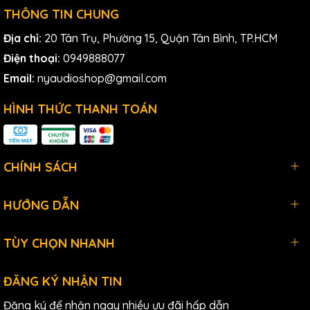
THÔNG TIN CHUNG
Tăng cường bảo vệ chống lại độ ẩm và nước bắn
Địa chỉ:
20 Tân Trụ, Phường 15, Quận Tân Bình, TP.HCM
Thời gian hoạt động lên đến 8 giờ
Điện thoại:
0949888077
Tương thích ngược với các hệ thống G1, G2 và G3 của thế
Email:
nyaudioshop@gmail.com
hệ trước
Vỏ kim loại chắc chắn
HÌNH THỨC THANH TOÁN
CHÍNH SÁCH
HƯỚNG DẪN
TÙY CHỌN NHANH
ĐĂNG KÝ NHẬN TIN
Đăng ký để nhận ngay nhiều ưu đãi hấp dẫn