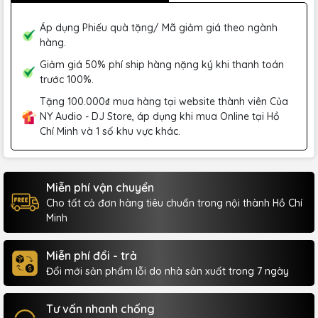
Áp dụng Phiếu quà tặng/ Mã giảm giá theo ngành
hàng.
Giảm giá 50% phí ship hàng nặng ký khi thanh toán
trước 100%.
Tặng 100.000₫ mua hàng tại website thành viên Của
NY Audio - DJ Store, áp dụng khi mua Online tại Hồ
Chí Minh và 1 số khu vực khác.
Miễn phí vận chuyển
Cho tất cả đơn hàng tiêu chuẩn trong nội thành Hồ Chí
Minh
Miễn phí đổi - trả
Đổi mới sản phẩm lỗi do nhà sản xuất trong 7 ngày
Tư vấn nhanh chống