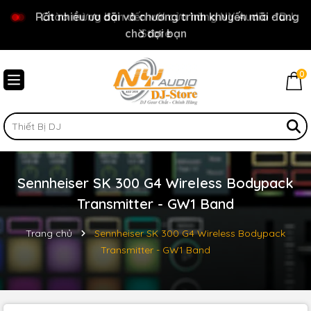
Rất nhiều ưu đãi và chương trình khuyến mãi đang
Chào mừng bạn đến với cửa hàng NY Audio - DJ
chờ đợi bạn
Store
0
Sennheiser SK 300 G4 Wireless Bodypack
Transmitter - GW1 Band
Trang chủ
Sennheiser SK 300 G4 Wireless Bodypack
Transmitter - GW1 Band