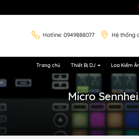
Hotline:
0949888077
Hệ thống 
Trang chủ
Thiết Bị DJ
Loa Kiểm Â
Micro Sennhei