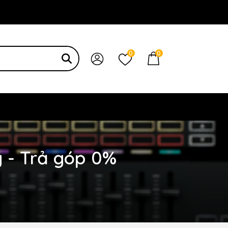
 bạn
0
0
g - Trả góp 0%