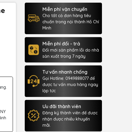
ne
Miễn phí vận chuyển
Cho tất cả đơn hàng tiêu
chuẩn trong nội thành Hồ Chí
Minh
Miễn phí đổi - trả
Đổi mới sản phẩm lỗi do nhà
sản xuất trong 7 ngày
Tư vấn nhanh chống
Gọi Hotline: 0949888077 để
được tư vấn mua hàng ngay
àng.
lập tức
Ưu đãi thành viên
 NY
Đăng ký thành viên để được
Minh
nhận được nhiều khuyến
mãi.