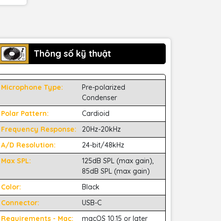
Thông số kỹ thuật
Microphone Type:
Pre-polarized
Condenser
Polar Pattern:
Cardioid
Frequency Response:
20Hz-20kHz
A/D Resolution:
24-bit/48kHz
Max SPL:
125dB SPL (max gain),
85dB SPL (max gain)
Color:
Black
Connector:
USB-C
Requirements - Mac:
macOS 10.15 or later