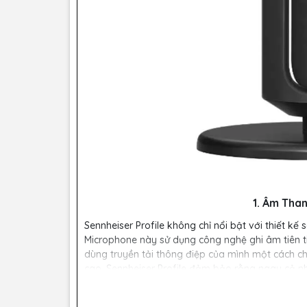
1. Âm Tha
Sennheiser Profile không chỉ nổi bật với thiết kế
Microphone này sử dụng công nghệ ghi âm tiên tiế
dùng truyền tải thông điệp của mình một cách ch
cao, Sennheiser Profile đảm bảo rằng ngay cả n
thực.