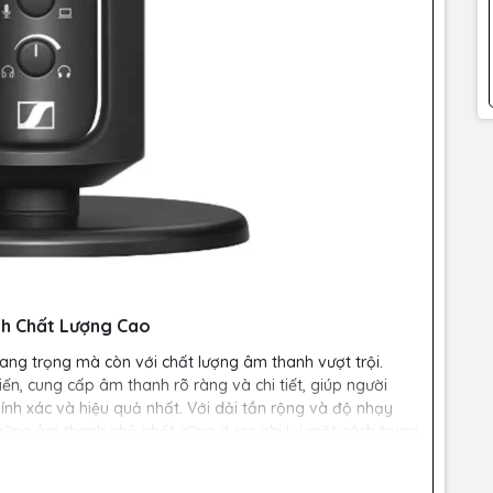
nh Chất Lượng Cao
 sang trọng mà còn với chất lượng âm thanh vượt trội.
n, cung cấp âm thanh rõ ràng và chi tiết, giúp người
ính xác và hiệu quả nhất. Với dải tần rộng và độ nhạy
hững âm thanh nhỏ nhất cũng được ghi lại một cách trung