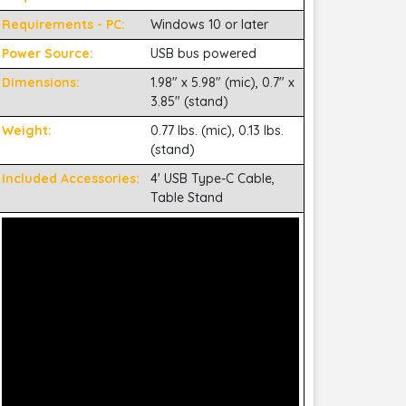
Requirements - PC:
Windows 10 or later
Power Source:
USB bus powered
Dimensions:
1.98" x 5.98" (mic), 0.7" x
3.85" (stand)
Weight:
0.77 lbs. (mic), 0.13 lbs.
(stand)
Included Accessories:
4' USB Type-C Cable,
Table Stand