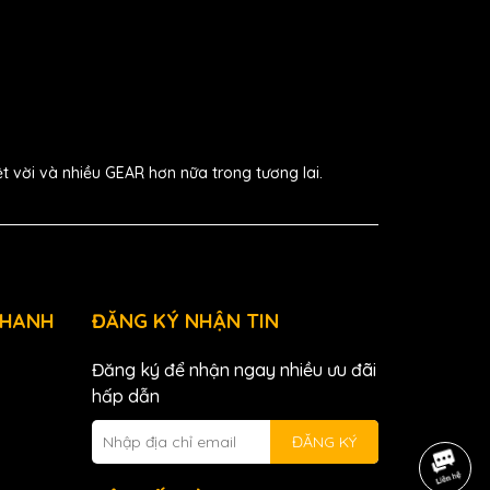
ệt vời và nhiều GEAR hơn nữa trong tương lai.
NHANH
ĐĂNG KÝ NHẬN TIN
Đăng ký để nhận ngay nhiều ưu đãi
hấp dẫn
ĐĂNG KÝ