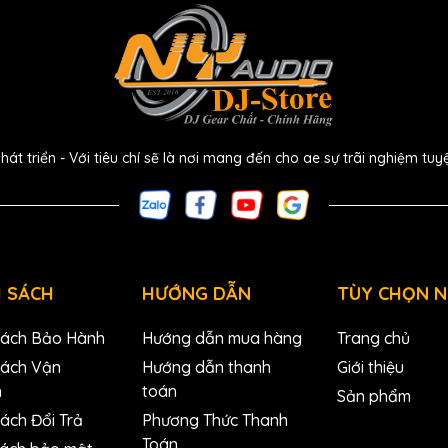
 triển - Với tiêu chí sẽ là nơi mang đến cho ae sự trãi nghiệm tuy
 SÁCH
HƯỚNG DẪN
TÙY CHỌN 
Nối USB Tiện Lợi
Sách Bảo Hành
Hướng dẫn mua hàng
Trang chủ
ả năng kết nối USB dễ dàng, giúp người dùng tiết kiệm
Sách Vận
Hướng dẫn thanh
Giới thiệu
ng cần phải sử dụng các bộ chuyển đổi phức tạp hay phần
n
toán
rên máy tính hoặc thiết bị ghi âm của ae, và ae đã sẵn
Sản phẩm
ách Đổi Trả
Phương Thức Thanh
Toán