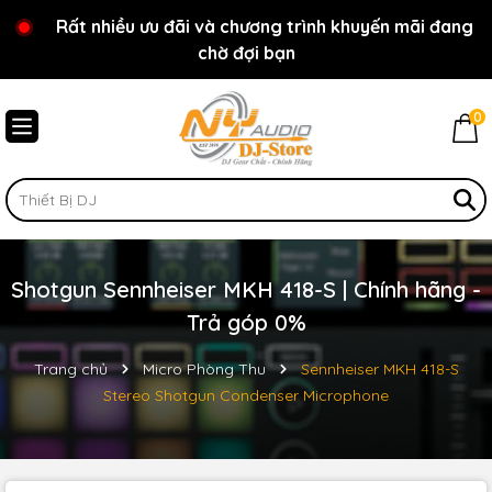
Rất nhiều ưu đãi và chương trình khuyến mãi đang
Chào mừng bạn đến với cửa hàng NY Audio - DJ
chờ đợi bạn
Store
0
Shotgun Sennheiser MKH 418-S | Chính hãng -
Trả góp 0%
Trang chủ
Micro Phòng Thu
Sennheiser MKH 418-S
Stereo Shotgun Condenser Microphone