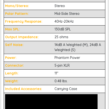
Mono/Stereo:
Stereo
Polar Pattern:
Mid-Side Stereo
Frequency Response:
40Hz-20kHz
Max SPL:
130dB SPL
Output Impedance:
25 ohms
Self Noise:
14dB A Weighted (M), 24dB A
Weighted (S)
Power:
Phantom Power
Connector:
5-pin XLR
Length:
11"
3. Chống ồn và chịu được điều kiện thời tiết khắc
Weight:
0.48 lbs.
Included Accessories:
Carrying Case
nghiệt
Một trong những ưu điểm nổi bật của em nó là khả năng
chống ồn tuyệt vời. Microphone này được trang bị công
nghệ RF (Radio Frequency), giúp loại bỏ hầu hết các nhiễu