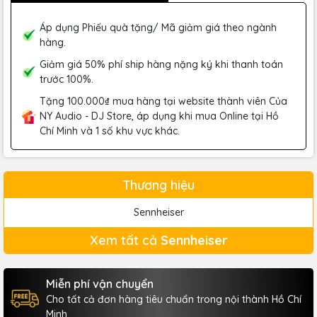
Áp dụng Phiếu quà tặng/ Mã giảm giá theo ngành
hàng.
Giảm giá 50% phí ship hàng nặng ký khi thanh toán
trước 100%.
Tặng 100.000₫ mua hàng tại website thành viên Của
NY Audio - DJ Store, áp dụng khi mua Online tại Hồ
Chí Minh và 1 số khu vực khác.
Thương hiệu
Sennheiser
Xem tất cả
Sennheiser
Miễn phí vận chuyển
Cho tất cả đơn hàng tiêu chuẩn trong nội thành Hồ Chí
Minh