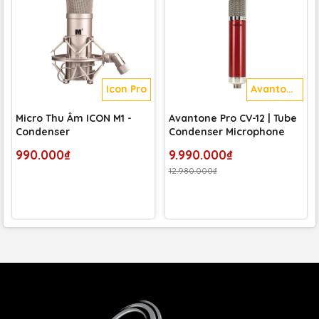
Icon Pro
Avantone
Pro
Micro Thu Âm ICON M1 -
Avantone Pro CV-12 | Tube
Condenser
Condenser Microphone
990.000₫
9.990.000₫
12.980.000₫
Với những tính năng nổi bật như thiết kế Stereo Shotgun
độc đáo, công nghệ condenser chất lượng cao, khả năng
chống ồn và chịu được điều kiện thời tiết khắc nghiệt, cùng
với độ bền cao, đây là một thiết bị không thể thiếu cho các
chuyên gia âm thanh trong mọi tình huống ghi âm. Đây
chính là sự lựa chọn hoàn hảo để đảm bảo chất lượng âm
thanh vượt trội trong mọi dự án.