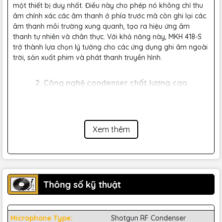
một thiết bị duy nhất. Điều này cho phép nó không chỉ thu
âm chính xác các âm thanh ở phía trước mà còn ghi lại các
âm thanh môi trường xung quanh, tạo ra hiệu ứng âm
thanh tự nhiên và chân thực. Với khả năng này, MKH 418-S
trở thành lựa chọn lý tưởng cho các ứng dụng ghi âm ngoài
trời, sản xuất phim và phát thanh truyền hình.
2. Công nghệ condenser chất lượng cao
Microphone sử dụng công nghệ condenser cao cấp, mang
lại khả năng tái tạo âm thanh chi tiết và rõ ràng. Với dải
tần rộng từ 40 Hz đến 20 kHz, MKH 418-S có thể thu âm mọi
Xem thêm
chi tiết âm thanh từ những tần số thấp cho đến cao. Ngoài
ra, độ nhạy cao của microphone giúp giảm thiểu tiếng ồn
và các tạp âm không mong muốn, đảm bảo chất lượng
âm thanh đầu ra luôn ổn định và sắc nét.
Thông số kỹ thuật
Microphone Type:
Shotgun RF Condenser