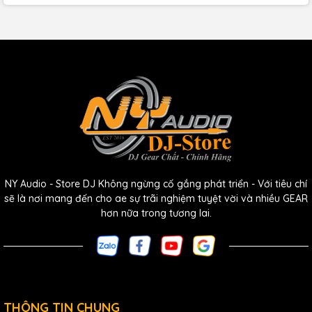
Hệ thống này đi kèm với bộ phát và bộ nhận sử dụng pin
AA, mang lại thời gian hoạt động lên đến 8 giờ. Điều này
đảm bảo rằng hệ thống sẽ hoạt động liên tục trong suốt
quá trình biểu diễn mà không cần phải lo lắng về việc thay
pin giữa chừng.
5. Dễ Dàng Cài Đặt Và Sử
Dụng
NY Audio - Store DJ Không ngừng cố gắng phát triển - Với tiêu chí
sẽ là nơi mang đến cho ae sự trãi nghiệm tuyệt vời và nhiều GEAR
Sennheiser EW IEM G4-TWIN được thiết kế với giao diện
hơn nữa trong tương lai.
người dùng trực quan và dễ dàng cài đặt. Các kỹ thuật viên
chỉ cần vài thao tác đơn giản để thiết lập tần số và kết nối
các thiết bị. Điều này giúp tiết kiệm thời gian và công sức,
đặc biệt quan trọng trong các buổi biểu diễn trực tiếp.
THÔNG TIN CHUNG
Sennheiser EW IEM G4-TWIN Wireless In-Ear Monitoring