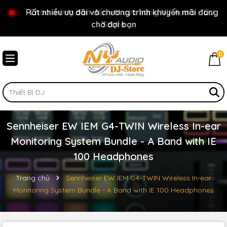
Rất nhiều ưu đãi và chương trình khuyến mãi đang
Chào mừng bạn đến với cửa hàng NY Audio - DJ
chờ đợi bạn
Store
0
Sennheiser EW IEM G4-TWIN Wireless In-ear
Monitoring System Bundle - A Band with IE
100 Headphones
Trang chủ
Sennheiser EW IEM G4-TWIN Wireless In-ear
Monitoring System Bundle - A Band with IE 100 Headphones