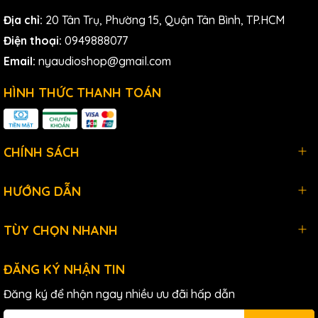
System - A Band là một giải pháp hoàn hảo cho những ai
Địa chỉ:
20 Tân Trụ, Phường 15, Quận Tân Bình, TP.HCM
đang tìm kiếm một hệ thống IEM chuyên nghiệp, ổn định và
Điện thoại:
0949888077
linh hoạt. Với chất lượng âm thanh tuyệt vời, thiết kế tiện lợi
và độ bền cao, hệ thống này chắc chắn sẽ đáp ứng mọi
Email:
nyaudioshop@gmail.com
yêu cầu khắt khe của ngành công nghiệp âm thanh.
HÌNH THỨC THANH TOÁN
Tính năng của Sennheiser
CHÍNH SÁCH
ew IEM G4-Twin:
HƯỚNG DẪN
Hoạt động lên đến 61 kênh với băng thông lên đến 42MHz
và 1.680 tần số có thể lựa chọn
TÙY CHỌN NHANH
Công suất đầu ra RF cao hơn, lên đến 50mW, có thể chọn
trong 3 mức (10/30/50)
ĐĂNG KÝ NHẬN TIN
Hệ thống băng tần nâng cao với tối đa 16 tần số tương
thích
Đăng ký để nhận ngay nhiều ưu đãi hấp dẫn
Đa dạng thích ứng để tăng cường chất lượng thu sóng