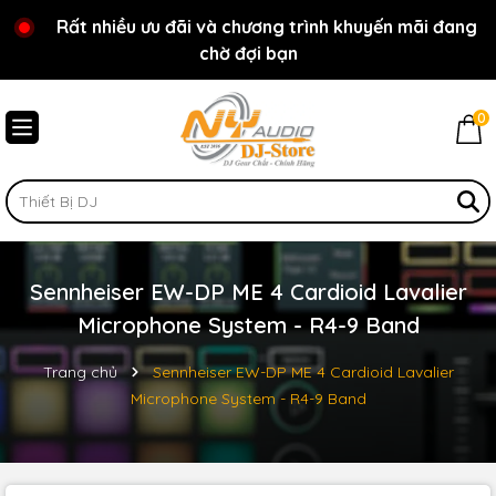
Rất nhiều ưu đãi và chương trình khuyến mãi đang
Chào mừng bạn đến với cửa hàng NY Audio - DJ
chờ đợi bạn
Store
0
Sennheiser EW-DP ME 4 Cardioid Lavalier
Microphone System - R4-9 Band
Trang chủ
Sennheiser EW-DP ME 4 Cardioid Lavalier
Microphone System - R4-9 Band