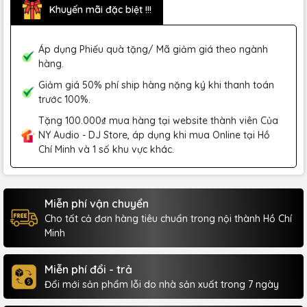
Khuyến mãi đặc biệt !!!
Áp dụng Phiếu quà tặng/ Mã giảm giá theo ngành
hàng.
Giảm giá 50% phí ship hàng nặng ký khi thanh toán
trước 100%.
Tặng 100.000₫ mua hàng tại website thành viên Của
NY Audio - DJ Store, áp dụng khi mua Online tại Hồ
Chí Minh và 1 số khu vực khác.
Miễn phí vận chuyển
Cho tất cả đơn hàng tiêu chuẩn trong nội thành Hồ Chí
Minh
Miễn phí đổi - trả
Đổi mới sản phẩm lỗi do nhà sản xuất trong 7 ngày