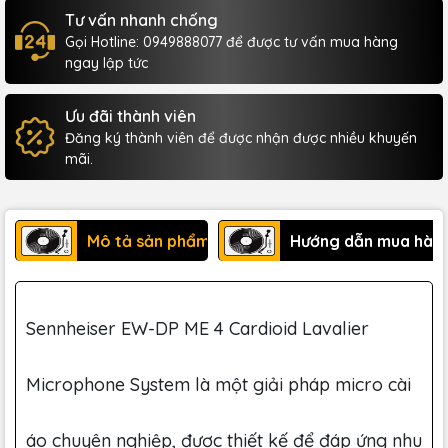
Tư vấn nhanh chống
Gọi Hotline: 0949888077 để được tư vấn mua hàng
ngay lập tức
Ưu đãi thành viên
Đăng ký thành viên để được nhận được nhiều khuyến
mãi.
Mô tả sản phẩm
Hướng dẫn mua hàn
Sennheiser EW-DP ME 4 Cardioid Lavalier
Microphone System là một giải pháp micro cài
áo chuyên nghiệp, được thiết kế để đáp ứng nhu