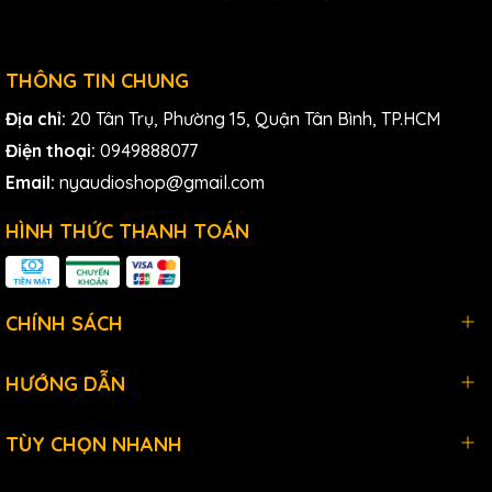
Bao gồm đầu micro, mô-đun XLR, kẹp micro, chắn gió và
hộp vận chuyển bằng nhôm
THÔNG TIN CHUNG
Địa chỉ:
20 Tân Trụ, Phường 15, Quận Tân Bình, TP.HCM
Điện thoại:
0949888077
Email:
nyaudioshop@gmail.com
HÌNH THỨC THANH TOÁN
CHÍNH SÁCH
HƯỚNG DẪN
TÙY CHỌN NHANH