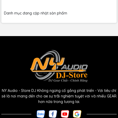
Instrument Microphone:
Danh mục đang cập nhật sản phẩm
Là một phần của dòng micro mô-đun MKH của Sennheiser
Micro condenser thu âm đa hướng với độ phân giải cao
Mang lại độ trung thực vượt trội cho các bản ghi âm dàn
nhạc, nhóm hát và nhạc cụ acoustic
Lý tưởng cho thiết lập Decca tree và Jecklin arrays
Không có hiệu ứng gần (proximity effect), giúp micro nổi
bật trong các ứng dụng ghi âm cận cảnh
Độ nhiễu tự thân thấp và lớp phủ Nextel không phản chiếu
NY Audio - Store DJ Không ngừng cố gắng phát triển - Với tiêu chí
mang lại độ trong suốt vô song cho bản ghi âm
sẽ là nơi mang đến cho ae sự trãi nghiệm tuyệt vời và nhiều GEAR
Dải tần số mở rộng từ 10Hz đến 60kHz
hơn nữa trong tương lai.
Sử dụng nguồn phantom 48V