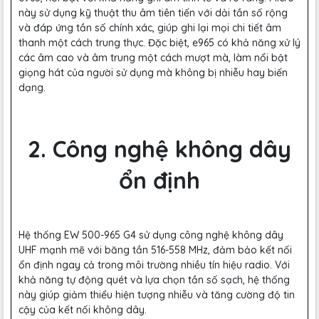
này sử dụng kỹ thuật thu âm tiên tiến với dải tần số rộng
và đáp ứng tần số chính xác, giúp ghi lại mọi chi tiết âm
thanh một cách trung thực. Đặc biệt, e965 có khả năng xử lý
các âm cao và âm trung một cách mượt mà, làm nổi bật
giọng hát của người sử dụng mà không bị nhiễu hay biến
dạng.
2. Công nghệ không dây
ổn định
Hệ thống EW 500-965 G4 sử dụng công nghệ không dây
UHF mạnh mẽ với băng tần 516-558 MHz, đảm bảo kết nối
ổn định ngay cả trong môi trường nhiều tín hiệu radio. Với
khả năng tự động quét và lựa chọn tần số sạch, hệ thống
này giúp giảm thiểu hiện tượng nhiễu và tăng cường độ tin
cậy của kết nối không dây.