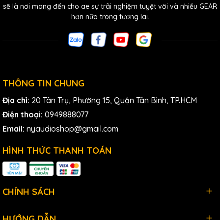
sẽ là nơi mang đến cho ae sự trãi nghiệm tuyệt vời và nhiều GEAR
Màn hình OLED với khả năng làm mờ tự động, đèn LED
hơn nữa trong tương lai.
đồng bộ màu xanh, đèn cảnh báo màu đỏ và nút Escape
chuyên dụng.
Chức năng Auto-Lock tránh thay đổi cài đặt không mong
muốn.
HDX compander cho âm thanh rõ nét.
THÔNG TIN CHUNG
Bộ phát có chỉ báo pin với 4 mức (cũng hiển thị trên màn
Địa chỉ:
20 Tân Trụ, Phường 15, Quận Tân Bình, TP.HCM
hình bộ thu).
Điện thoại:
0949888077
Chức năng Mute có thể lập trình.
Email:
nyaudioshop@gmail.com
Bộ cân bằng tích hợp và chế độ Soundcheck.
HÌNH THỨC THANH TOÁN
Tăng cường bảo vệ chống ẩm và nước bắn.
Tương thích ngược với các hệ thống evolution G1, G2 và G3
trước đó.
CHÍNH SÁCH
Vỏ kim loại chắc chắn.
HƯỚNG DẪN