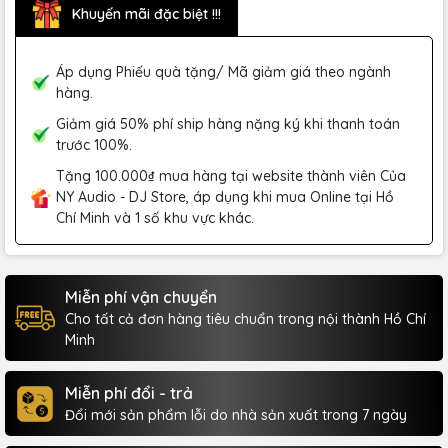
Khuyến mãi đặc biệt !!!
Áp dụng Phiếu quà tặng/ Mã giảm giá theo ngành
hàng.
Giảm giá 50% phí ship hàng nặng ký khi thanh toán
trước 100%.
Tặng 100.000₫ mua hàng tại website thành viên Của
NY Audio - DJ Store, áp dụng khi mua Online tại Hồ
Chí Minh và 1 số khu vực khác.
Miễn phí vận chuyển
Cho tất cả đơn hàng tiêu chuẩn trong nội thành Hồ Chí
Minh
Miễn phí đổi - trả
Đổi mới sản phẩm lỗi do nhà sản xuất trong 7 ngày