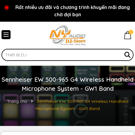
Rất nhiều ưu đãi và chương trình khuyến mãi đang
Chào mừng bạn đến với cửa hàng NY Audio - DJ
chờ đợi bạn
Store
0
Sennheiser EW 500-965 G4 Wireless Handheld
Microphone System - GW1 Band
Trang chủ
Sennheiser EW 500-965 G4 Wireless Handheld
Microphone System - GW1 Band