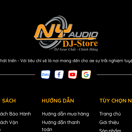
 triển - Với tiêu chí sẽ là nơi mang đến cho ae sự trãi nghiệm tuy
 SÁCH
HƯỚNG DẪN
TÙY CHỌN 
Sách Bảo Hành
Hướng dẫn mua hàng
Trang chủ
Sách Vận
Hướng dẫn thanh
Giới thiệu
n
toán
Sản phẩm