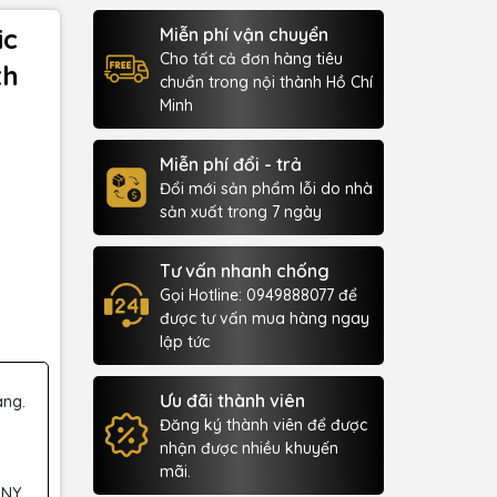
ic
Miễn phí vận chuyển
Cho tất cả đơn hàng tiêu
th
chuẩn trong nội thành Hồ Chí
Minh
Miễn phí đổi - trả
Đổi mới sản phẩm lỗi do nhà
sản xuất trong 7 ngày
Tư vấn nhanh chống
Gọi Hotline: 0949888077 để
được tư vấn mua hàng ngay
lập tức
Ưu đãi thành viên
àng.
Đăng ký thành viên để được
nhận được nhiều khuyến
mãi.
 NY