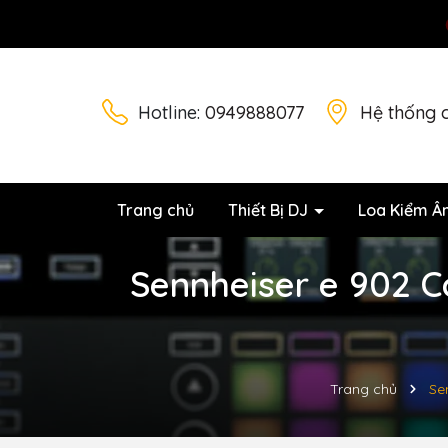
Hotline:
0949888077
Hệ thống 
Trang chủ
Thiết Bị DJ
Loa Kiểm Â
Sennheiser e 902 
Trang chủ
Se