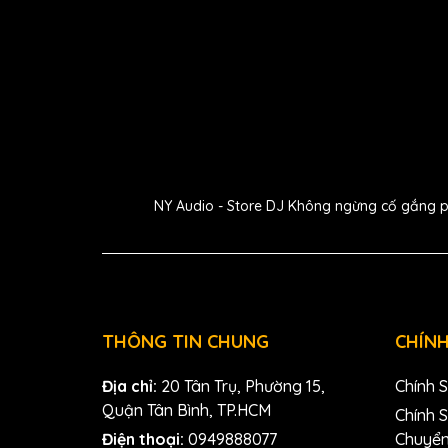
phòng thu nào.
NY Audio - Store DJ Không ngừng cố gắng phát
THÔNG TIN CHUNG
CHÍNH
Địa chỉ:
20 Tân Trụ, Phường 15,
Chính 
Quận Tân Bình, TP.HCM
Chính 
Điện thoại:
0949888077
Chuyể