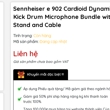
Sennheiser e 902 Cardioid Dynam
Kick Drum Microphone Bundle wi
Stand and Cable
Tình trạng:
Còn hàng
Mã sản phẩm:
Đang cập nhật
Liên hệ
Giá sản phẩm chưa bao gồm VAT
Khuyến mãi đặc biệt !!!
Áp dụng Phiếu quà tặng/ Mã giảm giá theo ngành h
Giảm giá 50% phí ship hàng nặng ký khi thanh toán
trước 100%.
Tặng 100.000₫ mua hàng tại website thành viên Của