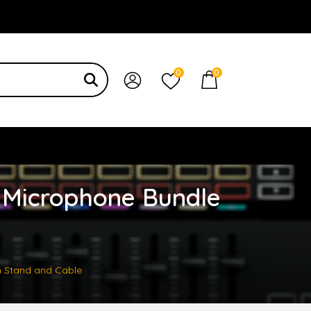
 bạn
0
0
 Microphone Bundle
h Stand and Cable