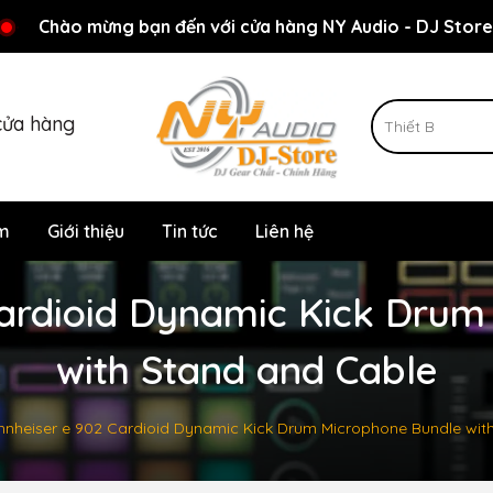
Rất nhiều ưu đãi và chương trình khuyến mãi đang chờ đợi
Chào mừng bạn đến với cửa hàng NY Audio - DJ Store
cửa hàng
m
Giới thiệu
Tin tức
Liên hệ
Cardioid Dynamic Kick Drum
with Stand and Cable
nnheiser e 902 Cardioid Dynamic Kick Drum Microphone Bundle wit