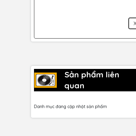
Sennheiser e 902 Cardioid Dynamic Kick Drum Micr
việc sử dụng. Việc thiết lập micro rất dễ dàng,
phải vấn đề phức tạp. Với sự kết hợp hoàn hảo 
tiện lợi tối đa cho người sử dụng.
5. Độ Bền 
Sản phẩm liên
Sennheiser là thương hiệu nổi tiếng với các sản
e 902 không phải là ngoại lệ. Được chế tạo từ cá
quan
kiện khắc nghiệt và sử dụng lâu dài mà không ả
Danh mục đang cập nhật sản phẩm
Sennheiser e 902 Cardioid Dynamic Kick Drum Mic
cần một micro trống bass chất lượng cao. Với kh
và sự tiện lợi của các phụ kiện đi kèm, bộ sản p