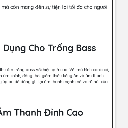
mà còn mang đến sự tiện lợi tối đa cho người
n Dụng Cho Trống Bass
 thu âm trống bass với hiệu quả cao. Với mô hình cardioid,
n âm chính, đồng thời giảm thiểu tiếng ồn và âm thanh
iúp ae dễ dàng ghi lại âm thanh mạnh mẽ và rõ nét của
 Âm Thanh Đỉnh Cao