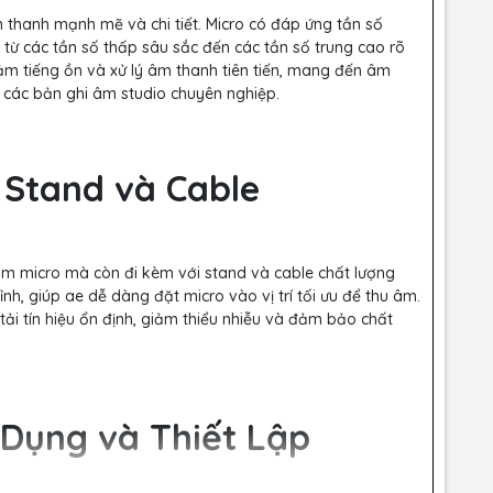
m thanh mạnh mẽ và chi tiết. Micro có đáp ứng tần số
, từ các tần số thấp sâu sắc đến các tần số trung cao rõ
iảm tiếng ồn và xử lý âm thanh tiên tiến, mang đến âm
 các bản ghi âm studio chuyên nghiệp.
 Stand và Cable
m micro mà còn đi kèm với stand và cable chất lượng
nh, giúp ae dễ dàng đặt micro vào vị trí tối ưu để thu âm.
ải tín hiệu ổn định, giảm thiểu nhiễu và đảm bảo chất
 Dụng và Thiết Lập