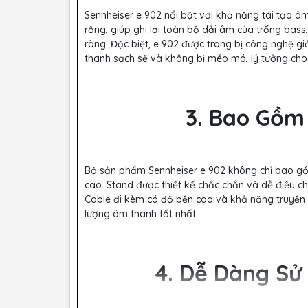
Sennheiser e 902 nổi bật với khả năng tái tạo â
rộng, giúp ghi lại toàn bộ dải âm của trống bass
ràng. Đặc biệt, e 902 được trang bị công nghệ g
thanh sạch sẽ và không bị méo mó, lý tưởng cho
3. Bao Gồm
Bộ sản phẩm Sennheiser e 902 không chỉ bao gồ
cao. Stand được thiết kế chắc chắn và dễ điều chỉ
Cable đi kèm có độ bền cao và khả năng truyền t
lượng âm thanh tốt nhất.
4. Dễ Dàng Sử