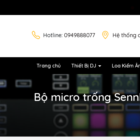
Hotline:
0949888077
Hệ thống 
Trang chủ
Thiết Bị DJ
Loa Kiểm Â
Bộ micro trống Senn