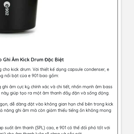
ro Ghi Âm Kick Drum Đặc Biệt
 cho kick drum. Với thiết kế dạng capsule condenser, e
ăng nổi bật của e 901 bao gồm:
g ghi âm cực kỳ chính xác và chi tiết, nhấn mạnh âm bass
u này giúp tạo ra một âm thanh đầy đặn và sống động.
ỏ gọn, dễ dàng đặt vào không gian hạn chế bên trong kick
khả năng ghi âm mà còn giảm thiểu tiếng ồn không mong
p suất âm thanh (SPL) cao, e 901 có thể đối phó tốt với
iữ cho âm thanh luôn rõ ràng và sắc nét.