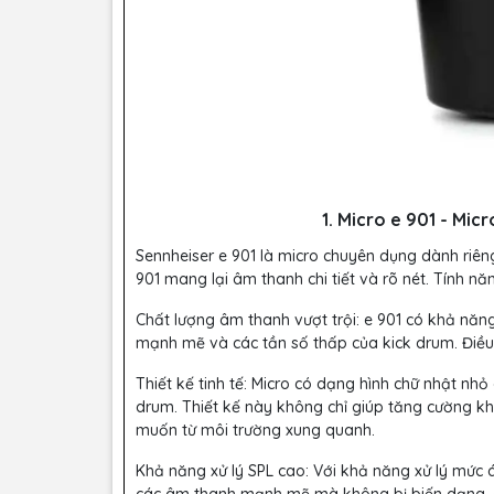
1. Micro e 901 - Mic
Sennheiser e 901 là micro chuyên dụng dành riêng
901 mang lại âm thanh chi tiết và rõ nét. Tính n
Chất lượng âm thanh vượt trội: e 901 có khả năn
mạnh mẽ và các tần số thấp của kick drum. Điề
Thiết kế tinh tế: Micro có dạng hình chữ nhật nh
drum. Thiết kế này không chỉ giúp tăng cường 
muốn từ môi trường xung quanh.
Khả năng xử lý SPL cao: Với khả năng xử lý mức á
các âm thanh mạnh mẽ mà không bị biến dạng, g