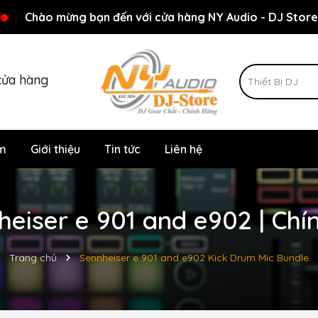
Rất nhiều ưu đãi và chương trình khuyến mãi đang chờ đợi
Chào mừng bạn đến với cửa hàng NY Audio - DJ Store
cửa hàng
m
Giới thiệu
Tin tức
Liên hệ
heiser e 901 and e902 | Chí
Trang chủ
Sennheiser e 901 and e902 Kick Drum Mic Bundle