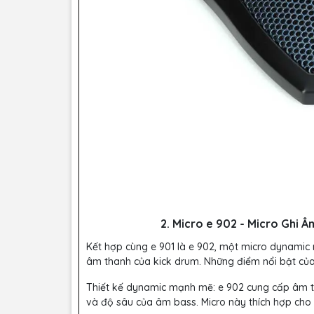
2. Micro e 902 - Micro Ghi
Kết hợp cùng e 901 là e 902, một micro dynamic
âm thanh của kick drum. Những điểm nổi bật củ
Thiết kế dynamic mạnh mẽ: e 902 cung cấp âm 
và độ sâu của âm bass. Micro này thích hợp cho 