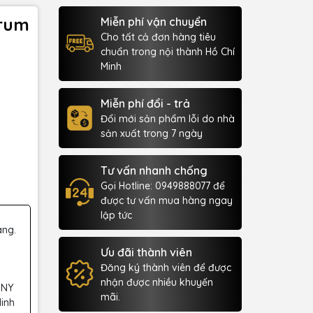
Drum
Miễn phí vận chuyển
Cho tất cả đơn hàng tiêu
chuẩn trong nội thành Hồ Chí
Minh
Miễn phí đổi - trả
Đổi mới sản phẩm lỗi do nhà
sản xuất trong 7 ngày
Tư vấn nhanh chống
Gọi Hotline: 0949888077 để
được tư vấn mua hàng ngay
lập tức
àng.
Ưu đãi thành viên
Đăng ký thành viên để được
nhận được nhiều khuyến
 NY
mãi.
Minh