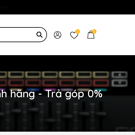
 bạn
0
0
nh hãng - Trả góp 0%