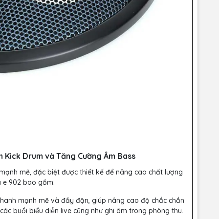
 Âm Kick Drum và Tăng Cường Âm Bass
 mạnh mẽ, đặc biệt được thiết kế để nâng cao chất lượng
a e 902 bao gồm:
thanh mạnh mẽ và đầy đặn, giúp nâng cao độ chắc chắn
các buổi biểu diễn live cũng như ghi âm trong phòng thu.