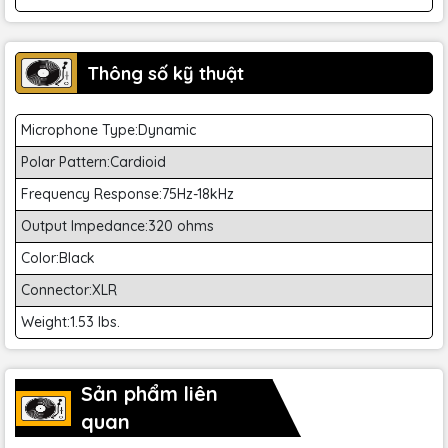
Thông số kỹ thuật
Microphone Type:Dynamic
Polar Pattern:Cardioid
Frequency Response:75Hz-18kHz
Output Impedance:320 ohms
Color:Black
Connector:XLR
Weight:1.53 lbs.
Sản phẩm liên
quan