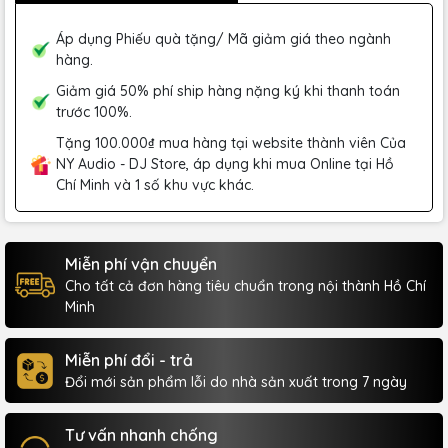
Áp dụng Phiếu quà tặng/ Mã giảm giá theo ngành
hàng.
Giảm giá 50% phí ship hàng nặng ký khi thanh toán
trước 100%.
Tặng 100.000₫ mua hàng tại website thành viên Của
NY Audio - DJ Store, áp dụng khi mua Online tại Hồ
Chí Minh và 1 số khu vực khác.
Miễn phí vận chuyển
Cho tất cả đơn hàng tiêu chuẩn trong nội thành Hồ Chí
Minh
Miễn phí đổi - trả
Đổi mới sản phẩm lỗi do nhà sản xuất trong 7 ngày
Tư vấn nhanh chống