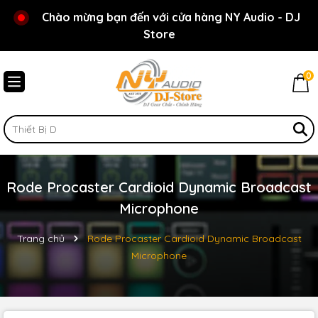
Rất nhiều ưu đãi và chương trình khuyến mãi đang
Chào mừng bạn đến với cửa hàng NY Audio - DJ
chờ đợi bạn
Store
0
Rode Procaster Cardioid Dynamic Broadcast
Microphone
Trang chủ
Rode Procaster Cardioid Dynamic Broadcast
Microphone