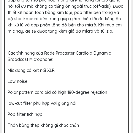
đáp ứng tần số phù hợp mang lại khả năng tái tạo giọng
nói tối ưu mà không có tiếng ồn ngoài trục (off-axis). Được
thiết kế hoàn toàn bằng kim loại, pop filter bên trong và
bộ shockmount bên trong giúp giảm thiểu tối đa tiếng ồn
khi xử lý và góp phần tăng độ bền cho micrô. Khi mua em
mic này, ae sẽ được tặng kèm giá đỡ micro và túi zip.
Các tính năng của Rode Procaster Cardioid Dynamic
Broadcast Microphone:
Mic động có kết nối XLR
Low noise
Polar pattern cardioid có high 180-degree rejection
low-cut filter phù hợp với giọng nói
Pop filter tích hợp
Thân bằng thép không gỉ chắc chắn