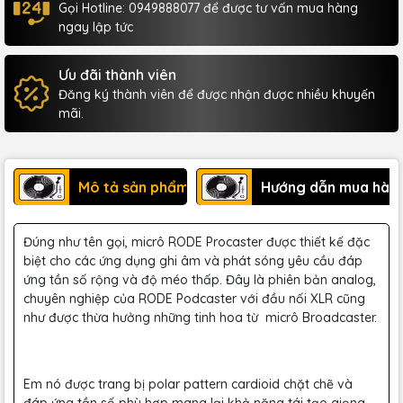
Gọi Hotline: 0949888077 để được tư vấn mua hàng
ngay lập tức
Ưu đãi thành viên
Đăng ký thành viên để được nhận được nhiều khuyến
mãi.
Mô tả sản phẩm
Hướng dẫn mua hàn
Đúng như tên gọi, micrô RODE Procaster được thiết kế đặc
biệt cho các ứng dụng ghi âm và phát sóng yêu cầu đáp
ứng tần số rộng và độ méo thấp. Đây là phiên bản analog,
chuyên nghiệp của RODE Podcaster với đầu nối XLR cũng
như được thừa hưởng những tinh hoa từ micrô Broadcaster.
Em nó được trang bị polar pattern cardioid chặt chẽ và