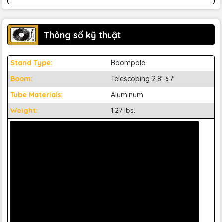
Thông số kỹ thuật
Stand Type:
Boompole
Boom:
Telescoping 2.8'-6.7'
Tube Materials:
Aluminum
Weight:
1.27 lbs.