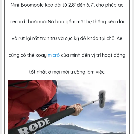
Mini-Boompole kéo dài từ 2,8' đến 6,7', cho phép ae
record thoải mái.Nó bao gồm một hệ thống kéo dài
và rút lại rất trơn tru và cực kỳ dễ khóa tại chỗ. Ae
cũng có thể xoay
micrô
của mình đến vị trí hoạt động
tốt nhất ở mọi môi trường làm việc.