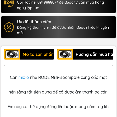
Gọi Hotline: 0949888077 để được tư vấn mua hàng
ngay lập tức
Ưu đãi thành viên
Đăng ký thành viên để được nhận được nhiều khuyến
mãi.
Mô tả sản phẩm
Hướng dẫn mua hàn
Cần
micrô
nhẹ RODE Mini-Boompole cung cấp một
nền tảng rất tiện dụng để có được âm thanh ae cần.
Em này có thể dựng đứng lên hoặc mang cầm tay khi