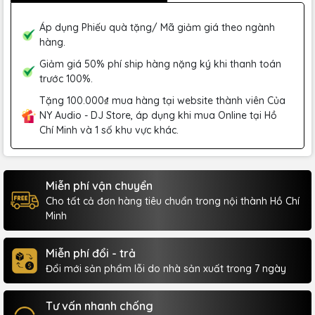
Áp dụng Phiếu quà tặng/ Mã giảm giá theo ngành
hàng.
Giảm giá 50% phí ship hàng nặng ký khi thanh toán
trước 100%.
Tặng 100.000₫ mua hàng tại website thành viên Của
NY Audio - DJ Store, áp dụng khi mua Online tại Hồ
Chí Minh và 1 số khu vực khác.
Miễn phí vận chuyển
Cho tất cả đơn hàng tiêu chuẩn trong nội thành Hồ Chí
Minh
Miễn phí đổi - trả
Đổi mới sản phẩm lỗi do nhà sản xuất trong 7 ngày
Tư vấn nhanh chống