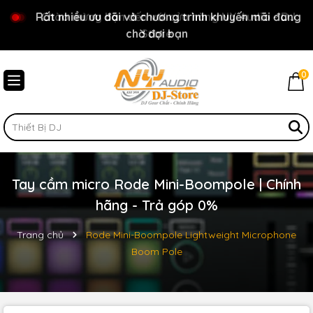
Rất nhiều ưu đãi và chương trình khuyến mãi đang
Chào mừng bạn đến với cửa hàng NY Audio - DJ
chờ đợi bạn
Store
0
Tay cầm micro Rode Mini-Boompole | Chính
hãng - Trả góp 0%
Trang chủ
Rode Mini-Boompole Lightweight Microphone
Boom Pole