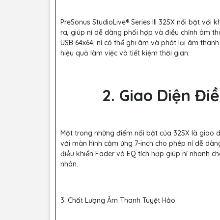
PreSonus StudioLive® Series III 32SX nổi bật với
ra, giúp ní dễ dàng phối hợp và điều chỉnh âm tha
USB 64x64, ní có thể ghi âm và phát lại âm thanh
hiệu quả làm việc và tiết kiệm thời gian.
2. Giao Diện Đi
Một trong những điểm nổi bật của 32SX là giao d
với màn hình cảm ứng 7-inch cho phép ní dễ dàng
điều khiển Fader và EQ tích hợp giúp ní nhanh ch
nhân.
3. Chất Lượng Âm Thanh Tuyệt Hảo