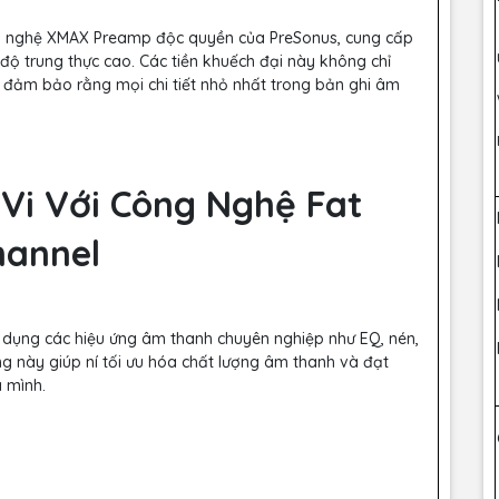
công nghệ XMAX Preamp độc quyền của PreSonus, cung cấp
độ trung thực cao. Các tiền khuếch đại này không chỉ
đảm bảo rằng mọi chi tiết nhỏ nhất trong bản ghi âm
 Vi Với Công Nghệ Fat
hannel
p dụng các hiệu ứng âm thanh chuyên nghiệp như EQ, nén,
ăng này giúp ní tối ưu hóa chất lượng âm thanh và đạt
 mình.
 Động Hóa và Lưu Trữ