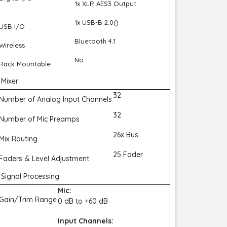
1x XLR AES3 Output
1x USB-B 2.0()
USB I/O
Bluetooth 4.1
Wireless
No
Rack Mountable
Mixer
32
Number of Analog Input Channels
32
Number of Mic Preamps
26x Bus
Mix Routing
25 Fader
Faders & Level Adjustment
Signal Processing
Mic:
Gain/Trim Range
0 dB to +60 dB
Input Channels: