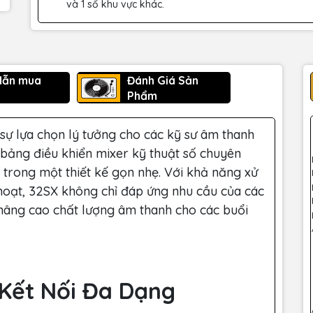
và 1 số khu vực khác.
dẫn mua
Đánh Giá Sản
Phẩm
 sự lựa chọn lý tưởng cho các kỹ sư âm thanh
bảng điều khiển mixer kỹ thuật số chuyên
t trong một thiết kế gọn nhẹ. Với khả năng xử
h hoạt, 32SX không chỉ đáp ứng nhu cầu của các
 nâng cao chất lượng âm thanh cho các buổi
 Kết Nối Đa Dạng