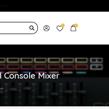
 bạn
0
0
al Console Mixer
xer