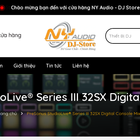
Rất nhiều ưu đãi và chương trình khuyến mãi đang chờ đợi
Chào mừng bạn đến với cửa hàng NY Audio - DJ Store
cửa hàng
m
Giới thiệu
Tin tức
Liên hệ
Live® Series III 32SX Digit
rang chủ
PreSonus StudioLive® Series III 32SX Digital Console Mi