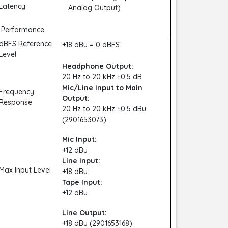
Latency
Analog Output)
Performance
dBFS Reference
+18 dBu = 0 dBFS
Level
Headphone Output:
20 Hz to 20 kHz ±0.5 dB
Mic/Line Input to Main
Frequency
Output:
Response
20 Hz to 20 kHz ±0.5 dBu
(2901653073)
Mic Input:
+12 dBu
Line Input:
Max Input Level
+18 dBu
Tape Input:
+12 dBu
Line Output:
+18 dBu (2901653168)