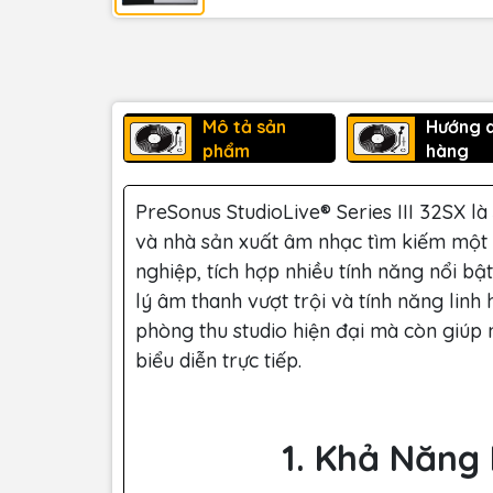
Mô tả sản
Hướng 
phẩm
hàng
PreSonus StudioLive® Series III 32SX là
và nhà sản xuất âm nhạc tìm kiếm một 
nghiệp, tích hợp nhiều tính năng nổi bậ
lý âm thanh vượt trội và tính năng lin
phòng thu studio hiện đại mà còn giúp
biểu diễn trực tiếp.
1. Khả Năng