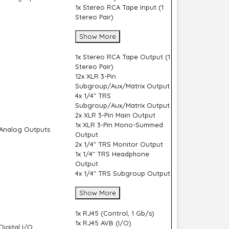
1x Stereo RCA Tape Input (1
Stereo Pair)
Show More
1x Stereo RCA Tape Output (1
Stereo Pair)
12x XLR 3-Pin
Subgroup/Aux/Matrix Output
4x 1/4" TRS
Subgroup/Aux/Matrix Output
2x XLR 3-Pin Main Output
1x XLR 3-Pin Mono-Summed
Analog Outputs
Output
2x 1/4" TRS Monitor Output
1x 1/4" TRS Headphone
Output
4x 1/4" TRS Subgroup Output
Show More
1x RJ45 (Control, 1 Gb/s)
1x RJ45 AVB (I/O)
Digital I/O