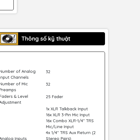
Thông số kỹ thuật
Number of Analog
32
Input Channels
Number of Mic
32
Preamps
Faders & Level
25 Fader
Adjustment
1x XLR Talkback Input
16x XLR 3-Pin Mic Input
16x Combo XLR-1/4" TRS
Mic/Line Input
4x 1/4" TRS Aux Return (2
Analog Inputs
Stereo Pairs)