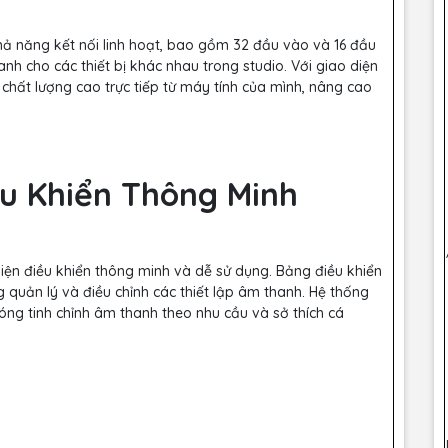
 khả năng kết nối linh hoạt, bao gồm 32 đầu vào và 16 đầu
nh cho các thiết bị khác nhau trong studio. Với giao diện
 chất lượng cao trực tiếp từ máy tính của mình, nâng cao
ều Khiển Thông Minh
iện điều khiển thông minh và dễ sử dụng. Bảng điều khiển
 quản lý và điều chỉnh các thiết lập âm thanh. Hệ thống
óng tinh chỉnh âm thanh theo nhu cầu và sở thích cá