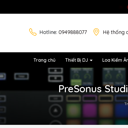
Hotline:
0949888077
Hệ thống 
Trang chủ
Thiết Bị DJ
Loa Kiểm Â
PreSonus Studio
T