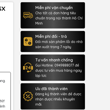
SX
Miễn phí vận chuyển
Cho tất cả đơn hàng tiêu
chuẩn trong nội thành Hồ Chí
Minh
Miễn phí đổi - trả
Đổi mới sản phẩm lỗi do nhà
sản xuất trong 7 ngày
Tư vấn nhanh chống
Gọi Hotline: 0949888077 để
được tư vấn mua hàng ngay
lập tức
àng.
Ưu đãi thành viên
Đăng ký thành viên để được
nhận được nhiều khuyến
 NY
mãi.
Minh