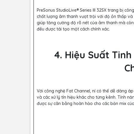
PreSonus StudioLive® Series III 32SX trang bị 
chất lượng âm thanh vượt trội với độ ồn thấp và 
giúp tăng cường độ rõ nét của âm thanh mà còn 
đều được tái tạo một cách chính xác.
4. Hiệu Suất Tinh
C
Với công nghệ Fat Channel, ní có thể dễ dàng á
và các xử lý tín hiệu khác cho từng kênh. Tính n
được sự cân bằng hoàn hảo cho các bản mix của
5. Tính Năng Tự