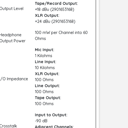
Tape/Record Output:
Output Level
+18 dBu (2901653168)
XLR Output:
+24 dBu (2901653168)
100 mW per Channel into 60
Headphone
Ohms
Output Power
Mic Input:
1 Kilohms
Line Input:
10 Kilohms
XLR Output:
I/O Impedance
100 Ohms
Line Output:
100 Ohms
Tape Output:
100 Ohms
Input to Output:
-90 dB
Crosstalk
Adjacent Channels: