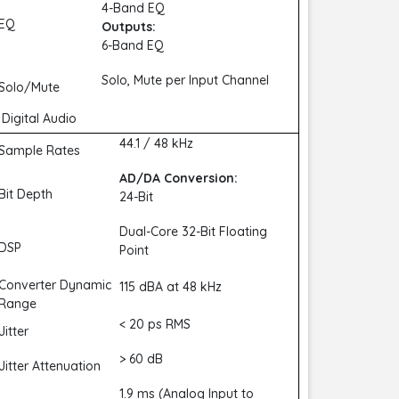
4-Band EQ
EQ
Outputs:
6-Band EQ
Solo, Mute per Input Channel
Solo/Mute
Digital Audio
44.1 / 48 kHz
Sample Rates
AD/DA Conversion:
Bit Depth
24-Bit
Dual-Core 32-Bit Floating
DSP
Point
Converter Dynamic
115 dBA at 48 kHz
Range
< 20 ps RMS
Jitter
> 60 dB
Jitter Attenuation
1.9 ms (Analog Input to