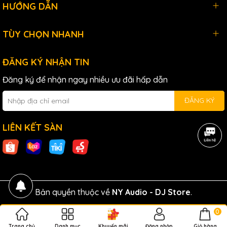
HƯỚNG DẪN
TÙY CHỌN NHANH
ĐĂNG KÝ NHẬN TIN
Đăng ký để nhận ngay nhiều ưu đãi hấp dẫn
ĐĂNG KÝ
LIÊN KẾT SÀN
Bản quyền thuộc về
NY Audio - DJ Store
.
0
Trang chủ
Danh mục
Khuyến mãi
Đăng nhập
Giỏ hàng