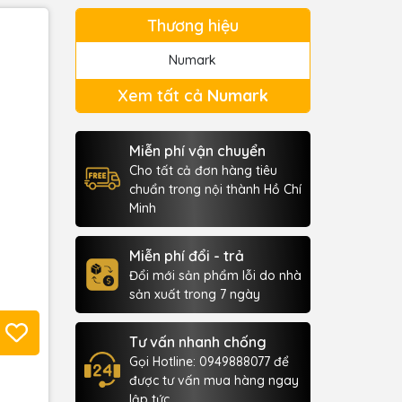
Thương hiệu
Numark
Xem tất cả
Numark
Miễn phí vận chuyển
Cho tất cả đơn hàng tiêu
chuẩn trong nội thành Hồ Chí
Minh
Miễn phí đổi - trả
Đổi mới sản phẩm lỗi do nhà
sản xuất trong 7 ngày
Tư vấn nhanh chống
Gọi Hotline: 0949888077 để
được tư vấn mua hàng ngay
lập tức