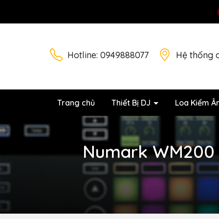
Hotline:
0949888077
Hệ thống 
Trang chủ
Thiết Bị DJ
Loa Kiểm Â
Numark WM200 | 