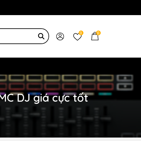
 bạn
0
0
C DJ giá cực tốt