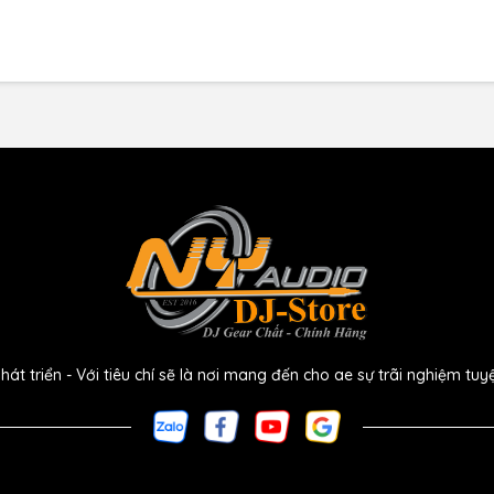
g tắc bật/tắt tích hợp hoạt động êm ái như mấy con đờ rim
vào mixer hoặc preamp của anh em. Cùng với đó chiếc mic
 để có thể dễ dàng vận chuyển đến mọi nơi.
Numark WM200 Dynamic Microphone:
bọc lưới thép
 triển - Với tiêu chí sẽ là nơi mang đến cho ae sự trãi nghiệm tuy
ng tần số rộng
ằng hợp kim đúc