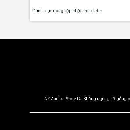
Danh mục đang cập nhật sản phẩm
WM200 Dynamic Microphone
bao gồm một côn
của Nhật và một cáp kết nối XLR-to-1/4" để cắm 
này sẽ đi kèm một kẹp mic và một hộp đựng có xốp
II. Tính năng chính của 
Vỏ 
NY Audio - Store DJ Không ngừng cố gắng phát
Đáp ứ
Thân b