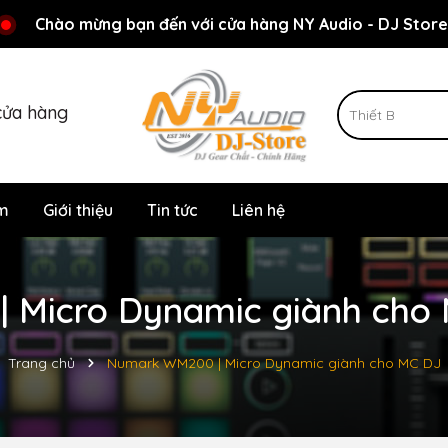
Rất nhiều ưu đãi và chương trình khuyến mãi đang chờ đợi
Chào mừng bạn đến với cửa hàng NY Audio - DJ Store
cửa hàng
m
Giới thiệu
Tin tức
Liên hệ
Micro Dynamic giành cho M
Trang chủ
Numark WM200 | Micro Dynamic giành cho MC DJ