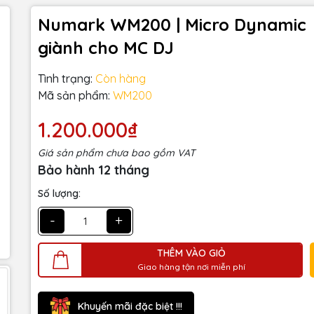
Numark WM200 | Micro Dynamic
giành cho MC DJ
Tình trạng:
Còn hàng
Mã sản phẩm:
WM200
1.200.000₫
Giá sản phẩm chưa bao gồm VAT
Bảo hành 12 tháng
Số lượng:
-
+
THÊM VÀO GIỎ
Giao hàng tận nơi miễn phí
Khuyến mãi đặc biệt !!!