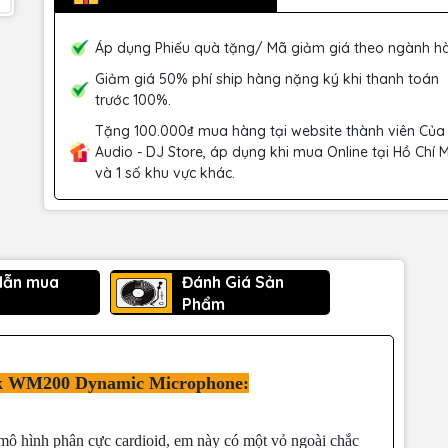
Áp dụng Phiếu quà tặng/ Mã giảm giá theo ngành h
Giảm giá 50% phí ship hàng nặng ký khi thanh toán
trước 100%.
Tặng 100.000₫ mua hàng tại website thành viên Của
Audio - DJ Store, áp dụng khi mua Online tại Hồ Chí 
và 1 số khu vực khác.
dẫn mua
Đánh Giá Sản
Phẩm
rk WM200 Dynamic Microphone:
mô hình phân cực cardioid, em này có một vỏ ngoài chắc