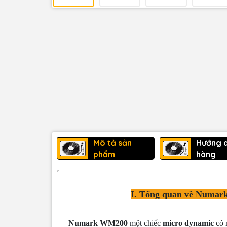
Mô tả sản
Hướng 
phẩm
hàng
I. Tổng quan về Numa
Numark WM200
một chiếc
micro dynamic
có 