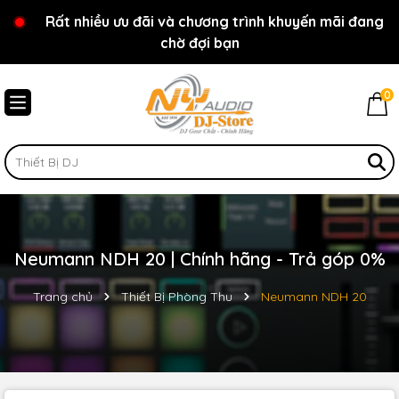
Rất nhiều ưu đãi và chương trình khuyến mãi đang
Chào mừng bạn đến với cửa hàng NY Audio - DJ
chờ đợi bạn
Store
0
Neumann NDH 20 | Chính hãng - Trả góp 0%
Trang chủ
Thiết Bị Phòng Thu
Neumann NDH 20