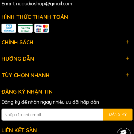
Không có màu sắc do cơ học gây ra
Email:
nyaudioshop@gmail.com
Cách ly tuyệt vời cho phép làm việc trong môi trường ồn ào
HÌNH THỨC THANH TOÁN
Âm thanh trong suốt với độ phân giải cao
Bền bỉ, mang đi dễ dàng
CHÍNH SÁCH
HƯỚNG DẪN
TÙY CHỌN NHANH
ĐĂNG KÝ NHẬN TIN
Đăng ký để nhận ngay nhiều ưu đãi hấp dẫn
ĐĂNG KÝ
LIÊN KẾT SÀN