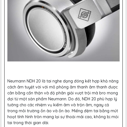
Neumann NDH 20 là tai nghe dạng đóng kết hợp khả năng
cách âm tuyệt vời với mô phỏng âm thanh âm thanh được
cân bằng cẩn thận và độ phân giải vượt trội mà bro mong
đợi từ một sản phẩm Neumann. Do đó, NDH 20 phù hợp lý
tưởng cho các nhiệm vụ kiểm âm và trộn âm, ngay cả
trong môi trường ồn ào và ồn ào. Miếng đệm tai bằng mút
hoạt tính hình tròn mang lại sự thoải mái cao, không bị mỏi
tai trong thời gian dài.