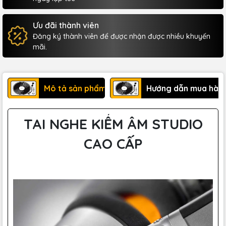
Ưu đãi thành viên
Đăng ký thành viên để được nhận được nhiều khuyến
mãi.
Mô tả sản phẩm
Hướng dẫn mua hàn
TAI NGHE KIỂM ÂM STUDIO
CAO CẤP