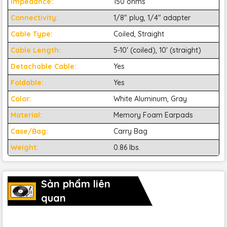
Impedance:
150 ohms
và bộ chuyển đổi 6,3 mm (1/4”) cũng được cung cấp kèm
Connectivity:
1/8" plug, 1/4" adapter
theo.
Cable Type:
Coiled, Straight
Cable Length:
5-10' (coiled), 10' (straight)
CHƠI NHƯ NEUMANN – NHẠC
Detachable Cable:
Yes
GÌ CŨNG CÂN
Foldable:
Yes
Color:
White Aluminum, Gray
Material:
Memory Foam Earpads
Case/Bag:
Carry Bag
Weight:
0.86 lbs.
Sản phẩm liên
quan