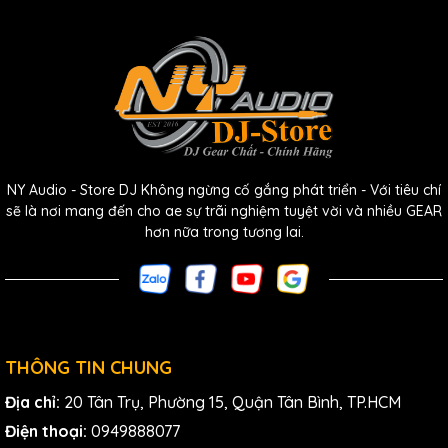
đảm bảo khả năng tương thích với tất cả các hệ thống
phát lại. Do đó, NDH 20 là một công cụ không thể thiếu khi
làm việc trên đường. Tất nhiên, nó cũng là một chiếc tai
nghe tuyệt vời dành cho giải trí audiophile.
Tính năng tai nghe phòng
NY Audio - Store DJ Không ngừng cố gắng phát triển - Với tiêu chí
thu closed-back
sẽ là nơi mang đến cho ae sự trãi nghiệm tuyệt vời và nhiều GEAR
hơn nữa trong tương lai.
Neumann NDH 20:
Cân bằng âm thanh tuyến tính, giống như loa kiểm âm
phòng thu nổi tiếng của Neumann
Trình điều khiển 1,5" với nam châm neodymium có gauss
THÔNG TIN CHUNG
cao
Địa chỉ:
20 Tân Trụ, Phường 15, Quận Tân Bình, TP.HCM
Đáp ứng tần số 5Hz–30kHz mở rộng
Điện thoại:
0949888077