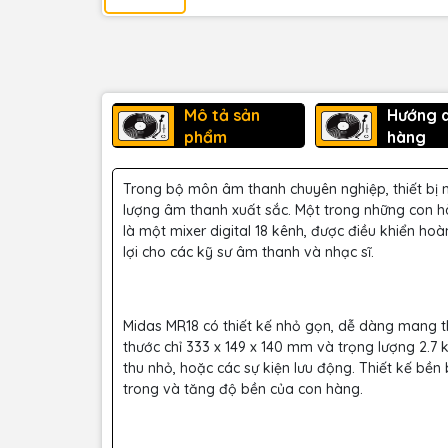
Mô tả sản
Hướng 
phẩm
hàng
Trong bộ môn âm thanh chuyên nghiệp, thiết bị m
lượng âm thanh xuất sắc. Một trong những con hà
là một mixer digital 18 kênh, được điều khiển ho
lợi cho các kỹ sư âm thanh và nhạc sĩ.
Midas MR18 có thiết kế nhỏ gọn, dễ dàng mang th
thước chỉ 333 x 149 x 140 mm và trọng lượng 2.7 k
thu nhỏ, hoặc các sự kiện lưu động. Thiết kế bền 
trong và tăng độ bền của con hàng.