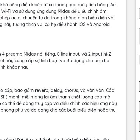
 khả năng điều khiển từ xa thông qua máy tính bảng. Ae
a Wi-Fi và sử dụng ứng dụng Midas để điều chỉnh âm
o phép ae di chuyển tự do trong không gian biểu diễn và
ng này tương thích với cả hệ điều hành iOS và Android,
 preamp Midas nổi tiếng, 8 line input, và 2 input hi-Z
put này cung cấp sự linh hoạt và đa dạng cho ae, cho
hanh khác nhau.
o cấp, bao gồm reverb, delay, chorus, và vân vân. Các
ố (DSP) mạnh mẽ, mang lại âm thanh chất lượng cao mà
e có thể dễ dàng truy cập và điều chỉnh các hiệu ứng này
 phong phú và đa dạng cho các buổi biểu diễn hoặc thu
a cổng USB. Ae có thể ghi âm buổi biểu diễn trực tiếp