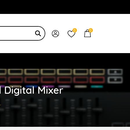
 bạn
0
0
 Digital Mixer
r