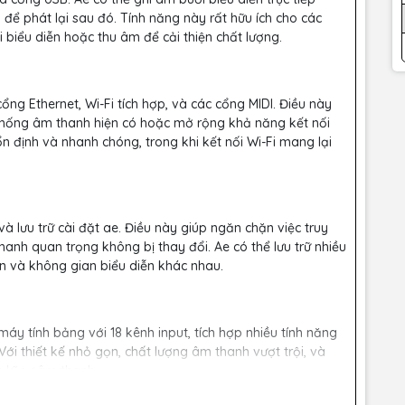
B để phát lại sau đó. Tính năng này rất hữu ích cho các
 biểu diễn hoặc thu âm để cải thiện chất lượng.
ng Ethernet, Wi-Fi tích hợp, và các cổng MIDI. Điều này
thống âm thanh hiện có hoặc mở rộng khả năng kết nối
 ổn định và nhanh chóng, trong khi kết nối Wi-Fi mang lại
 lưu trữ cài đặt ae. Điều này giúp ngăn chặn việc truy
anh quan trọng không bị thay đổi. Ae có thể lưu trữ nhiều
ện và không gian biểu diễn khác nhau.
máy tính bảng với 18 kênh input, tích hợp nhiều tính năng
 Với thiết kế nhỏ gọn, chất lượng âm thanh vượt trội, và
e kĩ sư âm thanh.