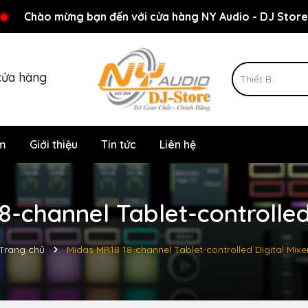
Rất nhiều ưu đãi và chương trình khuyến mãi đang chờ đợi
Chào mừng bạn đến với cửa hàng NY Audio - DJ Store
cửa hàng
m
Giới thiệu
Tin tức
Liên hệ
-channel Tablet-controlled
Trang chủ
Midas MR18 18-channel Tablet-controlled Digital Mixe