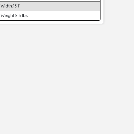
Width:13.1"
Weight:8.5 lbs.