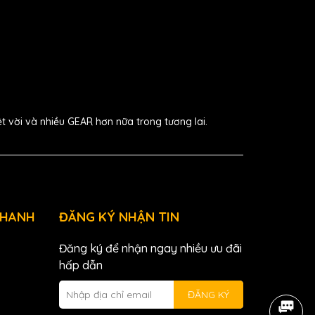
ệt vời và nhiều GEAR hơn nữa trong tương lai.
NHANH
ĐĂNG KÝ NHẬN TIN
Đăng ký để nhận ngay nhiều ưu đãi
hấp dẫn
ĐĂNG KÝ