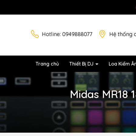
Hotline:
0949888077
Hệ thống 
Trang chủ
Thiết Bị DJ
Loa Kiểm Â
Midas MR18 18