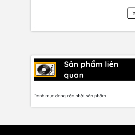
Tính năng của Midas MR18 Rackmount Digital Mix
Sản phẩm liên
quan
- Mixer digital 18 kênh với DSP tích hợp và kiểm
- 16 bộ khuếch đại micro Midas Pro mang lại tran
Danh mục đang cập nhật sản phẩm
- 40-bit floating-point digital encoding cung cấ
- Full 18-channel audio interface cho recording v
- Dugan-style auto mixing kiểu Dugan quản lý l
- DSP tích hợp bao gồm 4 bộ xử lý hiệu ứng độc 