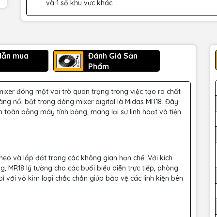
và 1 số khu vực khác.
dẫn mua
Đánh Giá Sản
Phẩm
ixer đóng một vai trò quan trọng trong việc tạo ra chất
ng nổi bật trong dòng mixer digital là Midas MR18. Đây
àn toàn bằng máy tính bảng, mang lại sự linh hoạt và tiện
eo và lắp đặt trong các không gian hạn chế. Với kích
g, MR18 lý tưởng cho các buổi biểu diễn trực tiếp, phòng
bỉ với vỏ kim loại chắc chắn giúp bảo vệ các linh kiện bên