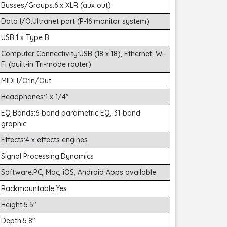
Busses/Groups:6 x XLR (aux out)
Data I/O:Ultranet port (P-16 monitor system)
USB:1 x Type B
Computer Connectivity:USB (18 x 18), Ethernet, Wi-
Fi (built-in Tri-mode router)
MIDI I/O:In/Out
Headphones:1 x 1/4"
EQ Bands:6-band parametric EQ, 31-band
graphic
Effects:4 x effects engines
Signal Processing:Dynamics
Software:PC, Mac, iOS, Android Apps available
Rackmountable:Yes
Height:5.5"
Depth:5.8"