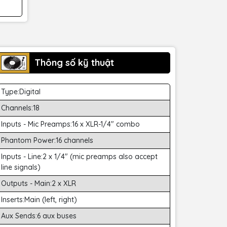
Thông số kỹ thuật
Type:Digital
Channels:18
Inputs - Mic Preamps:16 x XLR-1/4" combo
Phantom Power:16 channels
Inputs - Line:2 x 1/4" (mic preamps also accept
line signals)
Outputs - Main:2 x XLR
Inserts:Main (left, right)
Aux Sends:6 aux buses