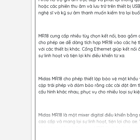
hoặc các phiên thu âm và lưu trữ trên thiết bị US
nghệ sĩ và kỹ sư âm thanh muốn kiểm tra lại buổi
MR18 cung cấp nhiều tùy chọn kết nối, bao gồm cổ
cho phép ae dễ dàng tích hợp MR18 vào các hệ 
với các thiết bị khác. Cổng Ethernet giúp kết nối
sự linh hoạt và tiện lợi khi điều khiển từ xa.
Midas MR18 cho phép thiết lập bảo vệ mật khẩu và
cập trái phép và đảm bảo rằng các cài đặt âm th
cấu hình khác nhau, phục vụ cho nhiều loại sự ki
Midas MR18 là một mixer digital điều khiển bằng 
cao cấp và mang lại sự linh hoạt, tiện lợi cho ae.
khả năng điều khiển từ xa, MR18 là chân ái cho a