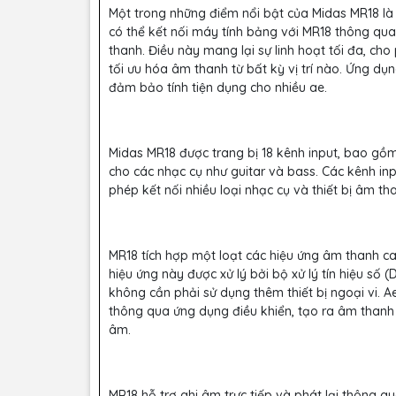
Một trong những điểm nổi bật của Midas MR18 là
có thể kết nối máy tính bảng với MR18 thông qu
thanh. Điều này mang lại sự linh hoạt tối đa, ch
tối ưu hóa âm thanh từ bất kỳ vị trí nào. Ứng dụ
đảm bảo tính tiện dụng cho nhiều ae.
Midas MR18 được trang bị 18 kênh input, bao gồm 4
cho các nhạc cụ như guitar và bass. Các kênh in
phép kết nối nhiều loại nhạc cụ và thiết bị âm t
MR18 tích hợp một loạt các hiệu ứng âm thanh ca
hiệu ứng này được xử lý bởi bộ xử lý tín hiệu s
không cần phải sử dụng thêm thiết bị ngoại vi. A
thông qua ứng dụng điều khiển, tạo ra âm thanh
âm.
MR18 hỗ trợ ghi âm trực tiếp và phát lại thông qu