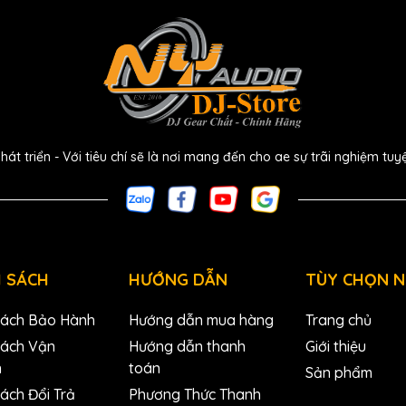
stereo và tất cả 6 bus aux
ng hoặc 31-band graphic equalizer
ối không dây an toàn và ổn định
 kiểm soát đầy đủ mix của ae
 triển - Với tiêu chí sẽ là nơi mang đến cho ae sự trãi nghiệm tuy
ấp kiểm soát trên máy tính Mac, Windows và Linux
hông qua bất kỳ control surface nào với MIDI 5 pin
huẩn 19"
 SÁCH
HƯỚNG DẪN
TÙY CHỌN 
Sách Bảo Hành
Hướng dẫn mua hàng
Trang chủ
Sách Vận
Hướng dẫn thanh
Giới thiệu
n
toán
Sản phẩm
ách Đổi Trả
Phương Thức Thanh