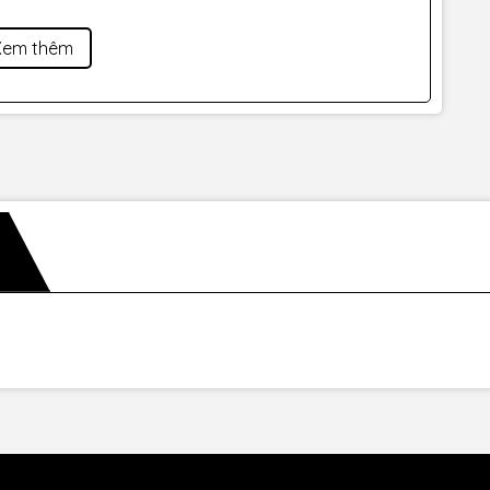
Xem thêm
er:
 soát không dây
sparent gain
p dynamics 118dB
à playback
evels của micro một cách hoàn hảo
lập