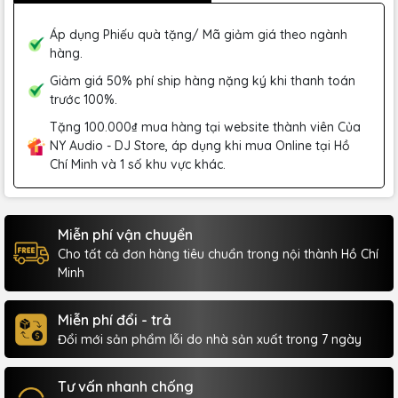
Áp dụng Phiếu quà tặng/ Mã giảm giá theo ngành
hàng.
Giảm giá 50% phí ship hàng nặng ký khi thanh toán
trước 100%.
Tặng 100.000₫ mua hàng tại website thành viên Của
NY Audio - DJ Store, áp dụng khi mua Online tại Hồ
Chí Minh và 1 số khu vực khác.
Miễn phí vận chuyển
Cho tất cả đơn hàng tiêu chuẩn trong nội thành Hồ Chí
Minh
Miễn phí đổi - trả
Đổi mới sản phẩm lỗi do nhà sản xuất trong 7 ngày
Tư vấn nhanh chống