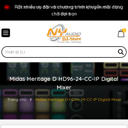
Rất nhiều ưu đãi và chương trình khuyến mãi đang
Chào mừng bạn đến với cửa hàng NY Audio - DJ
chờ đợi bạn
Store
0
Midas Heritage D HD96-24-CC-IP Digital
Mixer
Trang chủ
Midas Heritage D HD96-24-CC-IP Digital Mixer