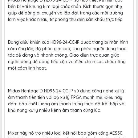
Midas Heritage D HD96-24-CC-IP sở hữu thiết kế hiện đại,
bền bỉ với khung kim loại chắc chắn. Kích thước gọn nhẹ
giúp dễ dàng di chuyển và lắp đặt trong các môi trường
làm việc khác nhau, từ phòng thu đến sân khấu trực tiếp.
Bảng điều khiển của HD96-24-CC-IP được trang bị màn hình
cảm ứng lớn, độ phân giải cao, cho phép người dùng thao
tác dễ dàng và nhanh chóng. Giao diện trực quan giúp
người dùng dễ dàng tiếp cận và điều chỉnh các chức năng
một cách linh hoạt.
Midas Heritage D HD96-24-CC-IP sử dụng công nghệ xử lý
âm thanh tiên tiến với bộ xử lý FPGA mạnh mẽ. Điều này
đảm bảo chất lượng âm thanh trung thực, độ trễ thấp và
khả năng xử lý nhiều kênh âm thanh cùng lúc.
Mixer này hỗ trợ nhiều loại kết nối bao gồm cổng AES50,