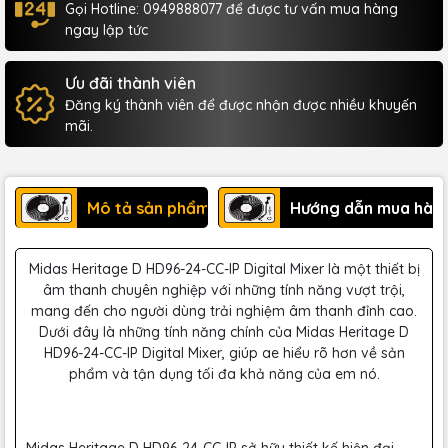
Gọi Hotline: 0949888077 để được tư vấn mua hàng
ngay lập tức
Ưu đãi thành viên
Đăng ký thành viên để được nhận được nhiều khuyến
mãi.
Mô tả sản phẩm
Hướng dẫn mua hàn
Midas Heritage D HD96-24-CC-IP Digital Mixer là một thiết bị
âm thanh chuyên nghiệp với những tính năng vượt trội,
mang đến cho người dùng trải nghiệm âm thanh đỉnh cao.
Dưới đây là những tính năng chính của Midas Heritage D
HD96-24-CC-IP Digital Mixer, giúp ae hiểu rõ hơn về sản
phẩm và tận dụng tối đa khả năng của em nó.