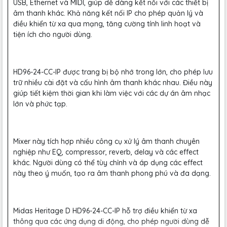
USB, Ethernet và MIDI, giúp dễ dàng kết nối với các thiết bị
âm thanh khác. Khả năng kết nối IP cho phép quản lý và
điều khiển từ xa qua mạng, tăng cường tính linh hoạt và
tiện ích cho người dùng.
HD96-24-CC-IP được trang bị bộ nhớ trong lớn, cho phép lưu
trữ nhiều cài đặt và cấu hình âm thanh khác nhau. Điều này
giúp tiết kiệm thời gian khi làm việc với các dự án âm nhạc
lớn và phức tạp.
Mixer này tích hợp nhiều công cụ xử lý âm thanh chuyên
nghiệp như EQ, compressor, reverb, delay và các effect
khác. Người dùng có thể tùy chỉnh và áp dụng các effect
này theo ý muốn, tạo ra âm thanh phong phú và đa dạng.
Midas Heritage D HD96-24-CC-IP hỗ trợ điều khiển từ xa
thông qua các ứng dụng di động, cho phép người dùng dễ