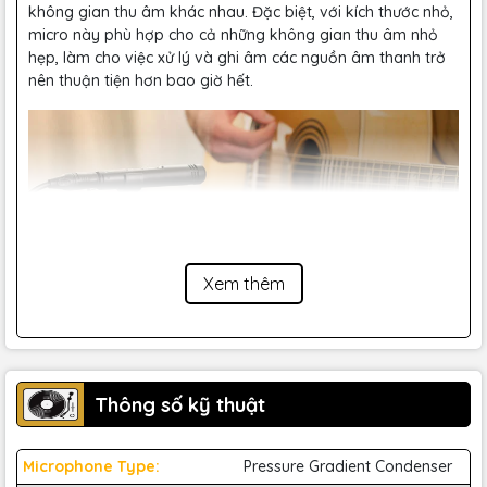
không gian thu âm khác nhau. Đặc biệt, với kích thước nhỏ,
micro này phù hợp cho cả những không gian thu âm nhỏ
hẹp, làm cho việc xử lý và ghi âm các nguồn âm thanh trở
nên thuận tiện hơn bao giờ hết.
Xem thêm
2. Chất Lượng Âm Thanh Tinh Tế
Một trong những điểm nổi bật của Lewitt LCT 140 AIR là
chất lượng âm thanh tuyệt hảo mà nó mang lại. Với màng
chắn nhỏ (small-diaphragm), micro này có khả năng ghi lại
các chi tiết âm thanh một cách tinh tế và chính xác. Điều
Thông số kỹ thuật
này đặc biệt quan trọng khi ghi âm các nhạc cụ như guitar,
đàn piano, hay các nguồn âm thanh khác cần sự rõ nét và
trung thực.
Microphone Type:
Pressure Gradient Condenser