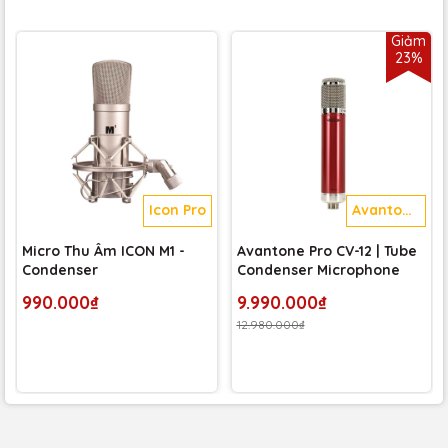
môi trường thu âm, nơi sự yên tĩnh và sạch sẽ của tín hiệu
âm thanh là yếu tố quyết định chất lượng bản thu.
Giảm
23%
Icon Pro
Avantone
Pro
Micro Thu Âm ICON M1 -
Avantone Pro CV-12 | Tube
Condenser
Condenser Microphone
990.000₫
9.990.000₫
12.980.000₫