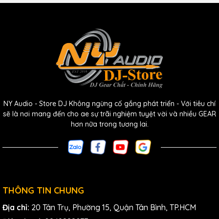
6. Tính Linh Hoạt Cao
Với khả năng ghi âm cả giọng hát và nhạc cụ, Lewitt LCT
140 AIR là một micro đa năng phù hợp cho nhiều ứng dụng
trong phòng thu. Ní có thể dễ dàng sử dụng nó cho các dự
án thu âm khác nhau, từ thu âm nhạc cụ solo đến các dự
án thu âm nhóm, mà không cần phải thay đổi thiết bị.
7. Chất Lượng Xây Dựng Đáng Tin Cậy
NY Audio - Store DJ Không ngừng cố gắng phát triển - Với tiêu chí
sẽ là nơi mang đến cho ae sự trãi nghiệm tuyệt vời và nhiều GEAR
Lewitt LCT 140 AIR được chế tạo với chất lượng vật liệu cao
hơn nữa trong tương lai.
cấp và quy trình sản xuất nghiêm ngặt, đảm bảo độ bền
và độ tin cậy trong suốt quá trình sử dụng. Micro này được
thiết kế để chịu được sự khắc nghiệt của môi trường thu âm
và có tuổi thọ cao.
THÔNG TIN CHUNG
Địa chỉ:
20 Tân Trụ, Phường 15, Quận Tân Bình, TP.HCM