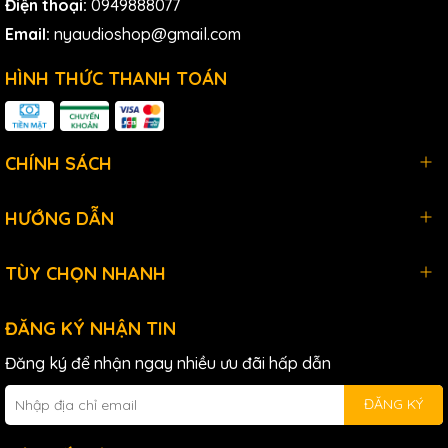
Điện thoại:
0949888077
Email:
nyaudioshop@gmail.com
HÌNH THỨC THANH TOÁN
CHÍNH SÁCH
HƯỚNG DẪN
TÙY CHỌN NHANH
ĐĂNG KÝ NHẬN TIN
Micro condenser Lewitt LCT 140 AIR là một công cụ lý tưởng
cho bất kỳ phòng thu studio nào, nhờ vào sự kết hợp hoàn
Đăng ký để nhận ngay nhiều ưu đãi hấp dẫn
hảo giữa thiết kế nhỏ gọn, chất lượng âm thanh tinh tế, và
các tính năng công nghệ tiên tiến. Dù ní là một kỹ sư âm
ĐĂNG KÝ
thanh chuyên nghiệp hay một nhạc sĩ đam mê, Lewitt LCT
140 AIR chắc chắn sẽ là một sự bổ sung đáng giá cho bộ