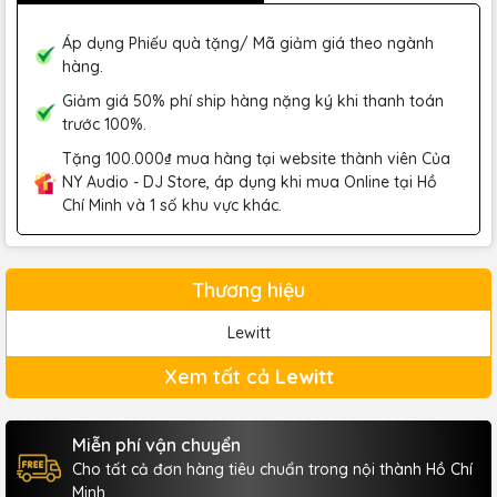
Áp dụng Phiếu quà tặng/ Mã giảm giá theo ngành
hàng.
Giảm giá 50% phí ship hàng nặng ký khi thanh toán
trước 100%.
Tặng 100.000₫ mua hàng tại website thành viên Của
NY Audio - DJ Store, áp dụng khi mua Online tại Hồ
Chí Minh và 1 số khu vực khác.
Thương hiệu
Lewitt
Xem tất cả
Lewitt
Miễn phí vận chuyển
Cho tất cả đơn hàng tiêu chuẩn trong nội thành Hồ Chí
Minh