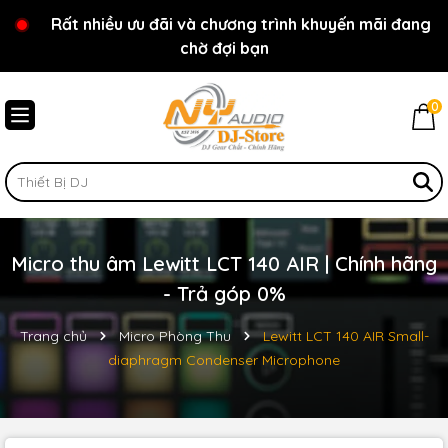
Rất nhiều ưu đãi và chương trình khuyến mãi đang
Chào mừng bạn đến với cửa hàng NY Audio - DJ
chờ đợi bạn
Store
0
Micro thu âm Lewitt LCT 140 AIR | Chính hãng
- Trả góp 0%
Trang chủ
Micro Phòng Thu
Lewitt LCT 140 AIR Small-
diaphragm Condenser Microphone