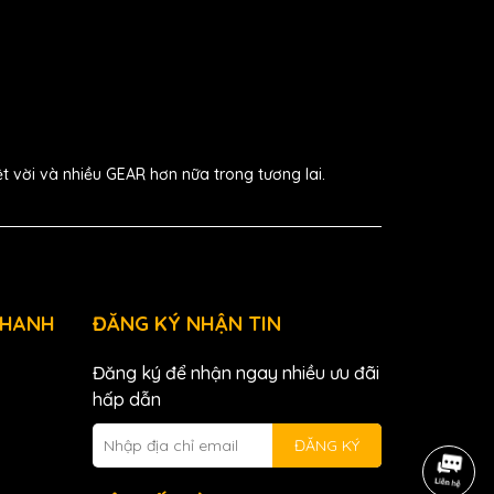
ệt vời và nhiều GEAR hơn nữa trong tương lai.
NHANH
ĐĂNG KÝ NHẬN TIN
Đăng ký để nhận ngay nhiều ưu đãi
hấp dẫn
ĐĂNG KÝ