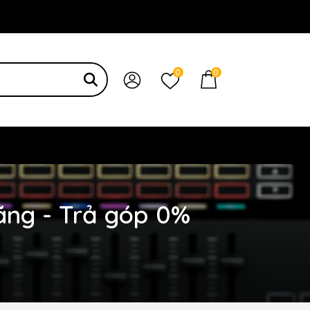
 bạn
0
0
hãng - Trả góp 0%