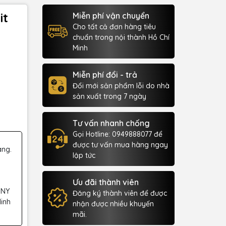
it
Miễn phí vận chuyển
Cho tất cả đơn hàng tiêu
chuẩn trong nội thành Hồ Chí
Minh
Miễn phí đổi - trả
Đổi mới sản phẩm lỗi do nhà
sản xuất trong 7 ngày
Tư vấn nhanh chống
Gọi Hotline: 0949888077 để
được tư vấn mua hàng ngay
àng.
lập tức
Ưu đãi thành viên
 NY
Đăng ký thành viên để được
Minh
nhận được nhiều khuyến
mãi.