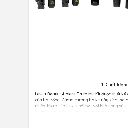
1. Chất lượn
Lewitt Beatkit 4-piece Drum Mic Kit được thiết k
của bộ trống. Các mic trong bộ kit này sử dụng c
nhiên. Micro của Lewitt nổi bật với khả năng xử l
những tiếng cymbal sắc nét, mang đến một âm 