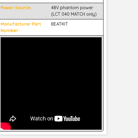
Power Source:
48V phantom power
(LCT 040 MATCH only)
Manufacturer Part
BEATKIT
Number: