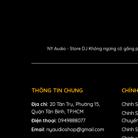
Mic cho trống snare (MTP 550 DM): Mang đến â
cường sự hiện diện
Mic cho cymbals và hi-hat (MTP 440 DM): Đảm b
làm nổi bật sự chi tiết v
NY Audio - Store DJ Không ngừng cố gắng phát
THÔNG TIN CHUNG
CHÍNH
Địa chỉ:
20 Tân Trụ, Phường 15,
Chính 
Quận Tân Bình, TP.HCM
Chính 
Điện thoại:
0949888077
Chuyể
3. Khả năng chố
Email:
nyaudioshop@gmail.com
Chính S
Lewitt Beatkit 4-piece Drum Mic Kit được trang b