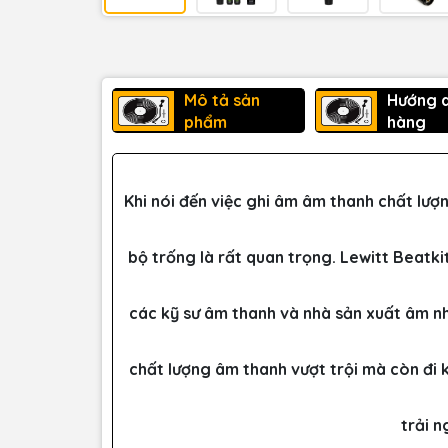
Mô tả sản
Hướng 
phẩm
hàng
Khi nói đến việc ghi âm âm thanh chất lư
bộ trống là rất quan trọng. Lewitt Beatki
các kỹ sư âm thanh và nhà sản xuất âm n
chất lượng âm thanh vượt trội mà còn đi k
trải 