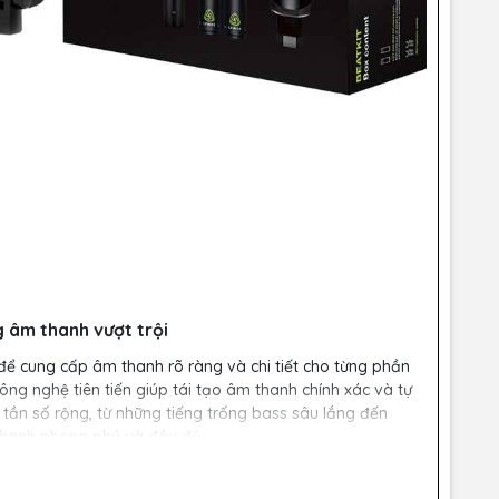
g âm thanh vượt trội
ế để cung cấp âm thanh rõ ràng và chi tiết cho từng phần
ông nghệ tiên tiến giúp tái tạo âm thanh chính xác và tự
ý tần số rộng, từ những tiếng trống bass sâu lắng đến
thanh phong phú và đầy đủ.