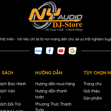
m thanh sắc nét và rõ ràng cho trống snare, giúp tăng
 của trống trong bản thu âm.
ảo thu âm chính xác các âm thanh của cymbals và hi-hat,
à không bị mất thông tin âm thanh.
 triển - Với tiêu chí sẽ là nơi mang đến cho ae sự trãi nghiệm tuy
 SÁCH
HƯỚNG DẪN
TÙY CHỌN 
Sách Bảo Hành
Hướng dẫn mua hàng
Trang chủ
Sách Vận
Hướng dẫn thanh
Giới thiệu
n
toán
Sản phẩm
ng phản hồi và tiếng ồn
ách Đổi Trả
Phương Thức Thanh
ị công nghệ chống phản hồi và giảm tiếng ồn, giúp giữ cho
Toán