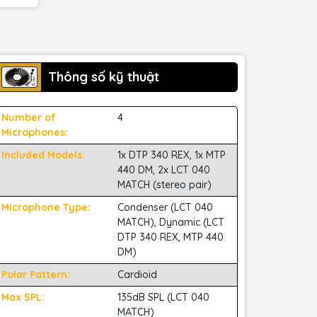
Thông số kỹ thuật
Number of
4
Microphones:
Included Models:
1x DTP 340 REX, 1x MTP
440 DM, 2x LCT 040
MATCH (stereo pair)
Microphone Type:
Condenser (LCT 040
MATCH), Dynamic (LCT
DTP 340 REX, MTP 440
DM)
Polar Pattern:
Cardioid
Max SPL:
135dB SPL (LCT 040
MATCH)