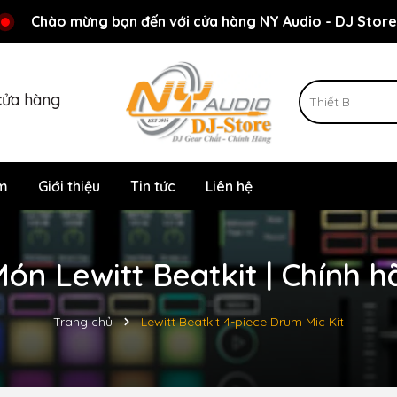
Rất nhiều ưu đãi và chương trình khuyến mãi đang chờ đợi
Chào mừng bạn đến với cửa hàng NY Audio - DJ Store
cửa hàng
m
Giới thiệu
Tin tức
Liên hệ
ón Lewitt Beatkit | Chính 
Trang chủ
Lewitt Beatkit 4-piece Drum Mic Kit