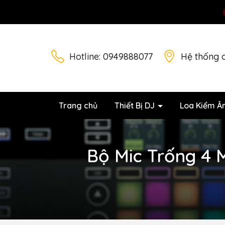
Hotline:
0949888077
Hệ thống 
Trang chủ
Thiết Bị DJ
Loa Kiểm Â
Bộ Mic Trống 4 M