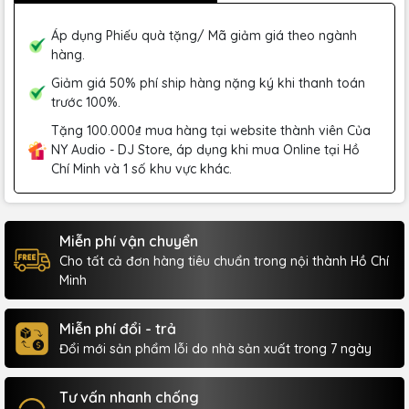
Áp dụng Phiếu quà tặng/ Mã giảm giá theo ngành
hàng.
Giảm giá 50% phí ship hàng nặng ký khi thanh toán
trước 100%.
Tặng 100.000₫ mua hàng tại website thành viên Của
NY Audio - DJ Store, áp dụng khi mua Online tại Hồ
Chí Minh và 1 số khu vực khác.
Miễn phí vận chuyển
Cho tất cả đơn hàng tiêu chuẩn trong nội thành Hồ Chí
Minh
Miễn phí đổi - trả
Đổi mới sản phẩm lỗi do nhà sản xuất trong 7 ngày
Tư vấn nhanh chống