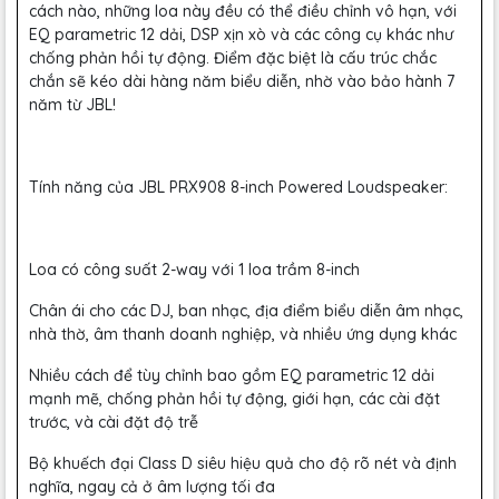
cách nào, những loa này đều có thể điều chỉnh vô hạn, với
EQ parametric 12 dải, DSP xịn xò và các công cụ khác như
chống phản hồi tự động. Điểm đặc biệt là cấu trúc chắc
chắn sẽ kéo dài hàng năm biểu diễn, nhờ vào bảo hành 7
năm từ JBL!
Tính năng của JBL PRX908 8-inch Powered Loudspeaker:
Loa có công suất 2-way với 1 loa trầm 8-inch
Chân ái cho các DJ, ban nhạc, địa điểm biểu diễn âm nhạc,
nhà thờ, âm thanh doanh nghiệp, và nhiều ứng dụng khác
Nhiều cách để tùy chỉnh bao gồm EQ parametric 12 dải
mạnh mẽ, chống phản hồi tự động, giới hạn, các cài đặt
trước, và cài đặt độ trễ
Bộ khuếch đại Class D siêu hiệu quả cho độ rõ nét và định
nghĩa, ngay cả ở âm lượng tối đa