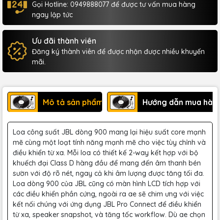
Gọi Hotline: 0949888077 để được tư vấn mua hàng
ngay lập tức
Ưu đãi thành viên
Đăng ký thành viên để được nhận được nhiều khuyến
mãi.
Mô tả sản phẩm
Hướng dẫn mua hàn
Loa công suất JBL dòng 900 mang lại hiệu suất core mạnh
mẽ cùng một loạt tính năng mạnh mẽ cho việc tùy chỉnh và
điều khiển từ xa. Mỗi loa có thiết kế 2-way kết hợp với bộ
khuếch đại Class D hàng đầu để mang đến âm thanh bén
sườn với độ rõ nét, ngay cả khi âm lượng được tăng tối đa.
Loa dòng 900 của JBL cũng có màn hình LCD tích hợp với
các điều khiển phần cứng, ngoài ra ae sẽ chim ưng với việc
kết nối chúng với ứng dụng JBL Pro Connect để điều khiển
từ xa, speaker snapshot, và tăng tốc workflow. Dù ae chọn