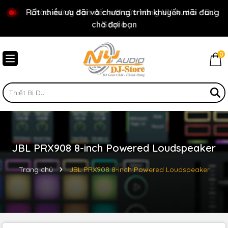
Rất nhiều ưu đãi và chương trình khuyến mãi đang
Chào mừng bạn đến với cửa hàng NY Audio - DJ
chờ đợi bạn
Store
0
JBL PRX908 8-inch Powered Loudspeaker
Trang chủ
JBL PRX908 8-inch Powered Loudspeaker