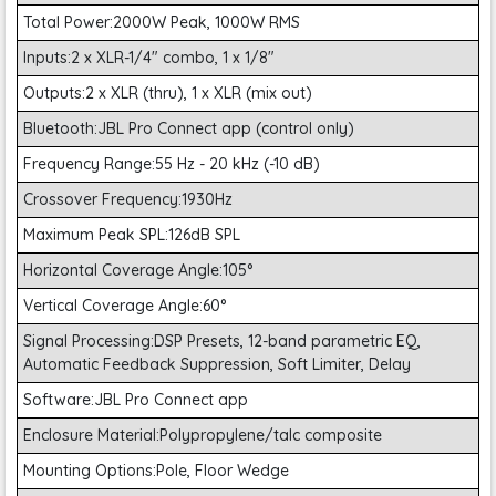
Total Power:2000W Peak, 1000W RMS
Inputs:2 x XLR-1/4" combo, 1 x 1/8"
Outputs:2 x XLR (thru), 1 x XLR (mix out)
Bluetooth:JBL Pro Connect app (control only)
Frequency Range:55 Hz - 20 kHz (-10 dB)
Crossover Frequency:1930Hz
Maximum Peak SPL:126dB SPL
Horizontal Coverage Angle:105°
Vertical Coverage Angle:60°
Signal Processing:DSP Presets, 12-band parametric EQ,
Automatic Feedback Suppression, Soft Limiter, Delay
Software:JBL Pro Connect app
Enclosure Material:Polypropylene/talc composite
Mounting Options:Pole, Floor Wedge